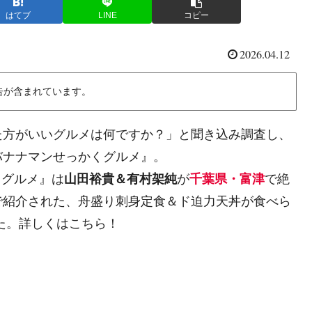
はてブ
LINE
コピー
2026.04.12
告が含まれています。
た方がいいグルメは何ですか？」と聞き込み調査し、
バナナマンせっかくグルメ』。
くグルメ』は
山田裕貴＆有村架純
が
千葉県・富津
で絶
で紹介された、舟盛り刺身定食＆ド迫力天丼が食べら
た。詳しくはこちら！