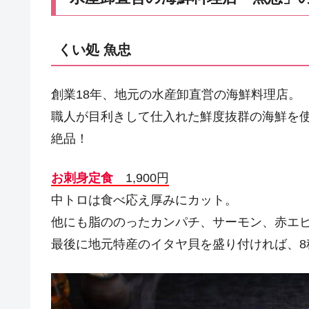
くい処 魚忠
創業18年、地元の水産卸直営の海鮮料理店。
職人が目利きして仕入れた鮮度抜群の海鮮を使
絶品！
お刺身定食
1,900円
中トロは食べ応え厚みにカット。
他にも脂ののったカンパチ、サーモン、赤エ
最後に地元特産のイタヤ貝を盛り付ければ、8