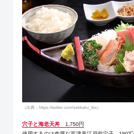
（出典：https://twitter.com/sekkaku_tbs）
穴子と海老天丼
1,750円
使用するのは肉厚な富津産江戸前穴子。180