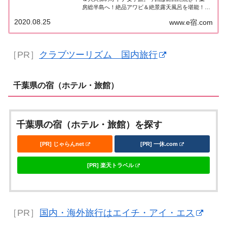
房総半島へ！絶品アワビ＆絶景露天風呂を堪能！紹
介されたスポットやお店などまとめました！詳細は
2020.08.25
www.e宿.com
こちら！あさこ＆大久保「千葉・房総半島」オトナ
女子旅あさこ大久保が行く房総の旅！今日は千葉...
［PR］
クラブツーリズム 国内旅行
千葉県の宿（ホテル・旅館）
千葉県の宿（ホテル・旅館）を探す
[PR] じゃらんnet
[PR] 一休.com
[PR] 楽天トラベル
［PR］
国内・海外旅行はエイチ・アイ・エス