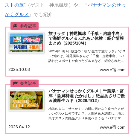
ストの旅
”（ゲスト：神尾楓珠）や、『
バナナマンのせっ
かくグルメ
』でも紹介
旅サラダ｜神尾楓珠「千葉・房総半島」
で海鮮グルメ＆ふれあい体験！紹介情報
まとめ（2025/10/4）
2025年10月4日放送の『朝だ!生です旅サラダ』“ゲス
トの旅”は、神尾楓珠さんが「千葉・房総半島」へ！
訪れたスポットや食べたグルメなど、紹介された情
報をまとめました。くわしい情報はこちら！神尾楓
2025.10.03
www.e宿.com
珠「千葉・房総半島」を巡る旅今日の“ゲストの
旅”は神尾楓珠さん。千葉県の房総半島を巡...
バナナマンせっかくグルメ｜千葉県・富
津「魚貝料理 たかはし」絶品あさりご飯
＆濃厚生カキ（2026/4/12）
地元の人に「せっかくこの町に来たなら食べた方が
いいグルメは何ですか？」と聞き込み調査し、地元
民オススメの絶品グルメを食べまくる『バナナマン
せっかくグルメ』。2026年4月12日放送の『バナナ
2026.04.12
www.e宿.com
マンのせっかくグルメ』は山田裕貴＆有村架純が千
葉県・富津で絶品グルメを満喫！こちらのページ...