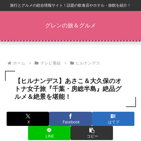
旅行とグルメの総合情報サイト！話題の飲食店やホテル・旅館を紹介！
グレンの旅＆グルメ
ホーム
テレビ番組
ヒルナンデス
【ヒルナンデス】あさこ＆大久保のオ
トナ女子旅『千葉・房総半島』絶品グ
ルメ＆絶景を堪能！
X
Facebook
はてブ
LINE
コピー