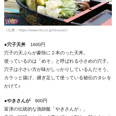
（出典：https://www.ntv.co.jp/hirunan/）
●
穴子天丼
1600円
穴子の天ぷらが豪快に２本のった天丼。
使っているのは「めそ」と呼ばれる小さめの穴子。
穴子は小さい方が味がしっかりしているんだそう。
カラッと揚げ、継ぎ足して使っている秘伝のタレを
かけて♪
●
やきさんが
900円
富津の伝統的な漁師飯「やきさんが」。