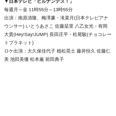
▼
日本テレビ「ヒルナンデス！」
毎週月～金 11時55分～13時55分
出演：南原清隆、梅澤廉・滝菜月(日本テレビアナ
ウンサー) いとうあさこ 佐藤栞里 八乙女光・有岡
大貴(Hey!Say!JUMP) 長田庄平・松尾駿(チョコレー
トプラネット)
ロケ出演：大久保佳代子 植松晃士 藤井恒久 佐藤仁
美 池田美優 松本薫 前田典子