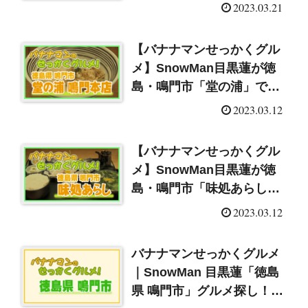
2023.03.21
【バナナマンせっかくグル
メ】SnowMan目黒蓮が徳
島・鳴門市「堂の浦」で鯛
の塩らぁめん！
2023.03.12
（2023/3/12）
【バナナマンせっかくグル
メ】SnowMan目黒蓮が徳
島・鳴門市「味処あらし」
で鳴門鯛刺身定食！
2023.03.12
（2023/3/12）
バナナマンせっかくグルメ
｜SnowMan 目黒蓮「徳島
県 鳴門市」グルメ探し！紹