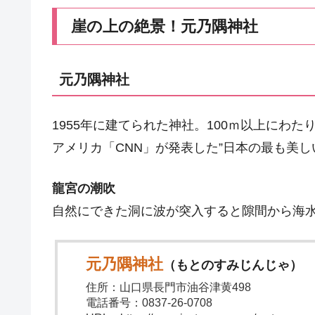
崖の上の絶景！元乃隅神社
元乃隅神社
1955年に建てられた神社。100ｍ以上にわた
アメリカ「CNN」が発表した”日本の最も美し
龍宮の潮吹
自然にできた洞に波が突入すると隙間から海
元乃隅神社
（もとのすみじんじゃ）
住所：山口県長門市油谷津黄498
電話番号：0837-26-0708