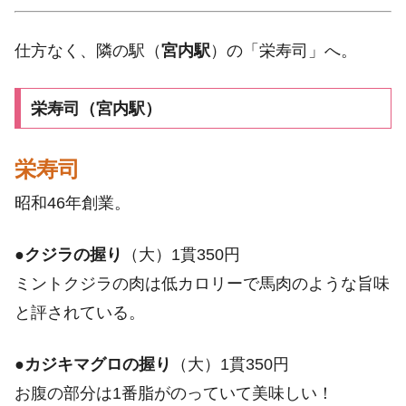
仕方なく、隣の駅（
宮内駅
）の「栄寿司」へ。
栄寿司（宮内駅）
栄寿司
昭和46年創業。
●
クジラの握り
（大）1貫350円
ミントクジラの肉は低カロリーで馬肉のような旨味
と評されている。
●
カジキマグロの握り
（大）1貫350円
お腹の部分は1番脂がのっていて美味しい！