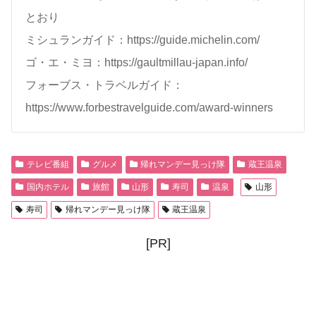
とおり
ミシュランガイド：https://guide.michelin.com/
ゴ・エ・ミヨ：https://gaultmillau-japan.info/
フォーブス・トラベルガイド：
https://www.forbestravelguide.com/award-winners
テレビ番組
グルメ
帰れマンデー見っけ隊
蔵王温泉
国内ホテル
旅館
山形
寿司
温泉
山形
寿司
帰れマンデー見っけ隊
蔵王温泉
[PR]