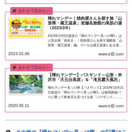
情報をまとめました！山形・蔵王温泉で...
帰れマンデー｜焼肉屋さんを探す旅「山
形県・蔵王温泉」老舗名旅館の美肌の湯
（2023/2/6）
2023年2月6日放送の『帰れマンデー見っけ隊!!』は
人気企画「肉歩き」！焼肉屋さんを探す過酷旅「山
形県・蔵王温泉」編。ゴールは蔵王温泉にある老舗
名旅館の美肌の湯！ゲストは俳優・佐藤隆太＆超
2023.02.06
www.e宿.com
人・糸井嘉男＆錦鯉＆大人気ジャニーズJr．美 少年
の岩﨑大昇！紹介された情報をまとめました...
【帰れマンデー】バスサンド～山形・米
沢市「天元台高原」＆「滝見露天風呂」
帰れマンデー見っけ隊【バスサンド】2019年10月21
日放送の『帰れマンデー見っけ隊!!』は秘境路線バ
スに乗って飲食店を見つける旅「バスサンド」。舞
台は山形県米沢市！サンドイッチマンと一緒に旅を
2020.05.11
www.e宿.com
するのは二階堂ふみ＆いとうあさこ、そしてKAT-
TUN中丸雄一！紅葉の名所「天元台高原...