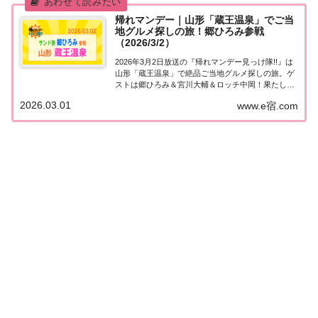
帰れマンデー｜山形「蔵王温泉」でご当
地グルメ探しの旅！郷ひろみ参戦
（2026/3/2）
2026年3月2日放送の『帰れマンデー見っけ隊!!』は
山形「蔵王温泉」で絶品ご当地グルメ探しの旅。ゲ
ストは郷ひろみ＆宮川大輔＆ロッチ中岡！果たして
飲食店は見つかるのか？ゴールの全国No.1に輝いた
2026.03.01
www.e宿.com
ことのある“雪見温泉宿”を目指します！紹介された
情報をまとめました！山形・蔵王温泉で...