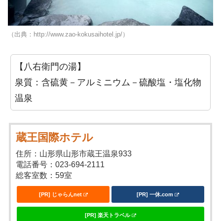
（出典：http://www.zao-kokusaihotel.jp/）
【八右衛門の湯】
泉質：含硫黄－アルミニウム－硫酸塩・塩化物
温泉
蔵王国際ホテル
住所：山形県山形市蔵王温泉933
電話番号：023-694-2111
総客室数：59室
[PR] じゃらんnet
[PR] 一休.com
[PR] 楽天トラベル