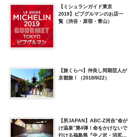
【ミシュランガイド東京
2019】ビブグルマンのお店一
覧（渋谷・原宿・青山）
【旅くらべ】仲良し同期芸人が
京都旅！（2018/9/22）
【所JAPAN】ABC-Z河合“命が
け温泉”第4弾！命をかけないで
行ける福島県『中ノ沢・沼尻温