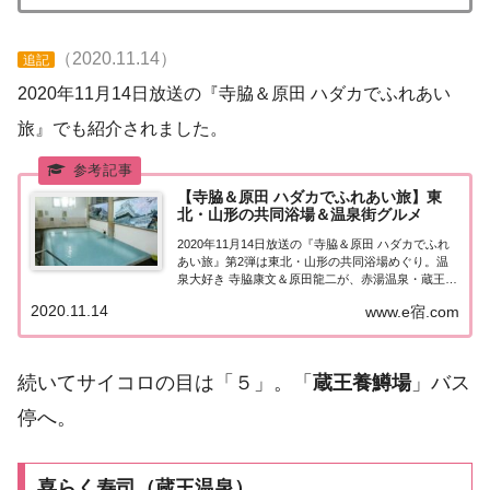
（2020.11.14）
追記
2020年11月14日放送の『寺脇＆原田 ハダカでふれあい
旅』でも紹介されました。
【寺脇＆原田 ハダカでふれあい旅】東
北・山形の共同浴場＆温泉街グルメ
2020年11月14日放送の『寺脇＆原田 ハダカでふれ
あい旅』第2弾は東北・山形の共同浴場めぐり。温
泉大好き 寺脇康文＆原田龍二が、赤湯温泉・蔵王温
泉・肘折温泉の「共同浴場」で聞き出した穴場の名
2020.11.14
www.e宿.com
店・名所を巡ります！こちらのページでは番組で紹
介された飲食店やホテル、観光スポットなど...
続いてサイコロの目は「５」。「
蔵王養鱒場
」バス
停へ。
喜らく寿司（蔵王温泉）