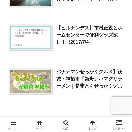
泉郷』
【ヒルナンデス】市村正親とホ
ームセンターで便利グッズ探
し！（2017/7/4）
バナナマンせっかくグルメ】茨
城・神栖市「新舟」ハマグリラ
ーメン｜是非ともせっかくグル
メ
メニュー
ホーム
検索
トップ
サイドバー