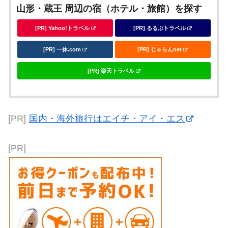
山形・蔵王 周辺の宿（ホテル・旅館）を探す
[PR] Yahoo!トラベル
[PR] るるぶトラベル
[PR] 一休.com
[PR] じゃらんnet
[PR] 楽天トラベル
[PR]
国内・海外旅行はエイチ・アイ・エス
[PR]