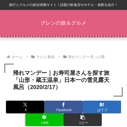
旅行とグルメの総合情報サイト！話題の飲食店やホテル・旅館を紹介！
グレンの旅＆グルメ
ホーム
テレビ番組
帰れマンデー見っけ隊
帰れマンデー｜お寿司屋さんを探す旅
「山形・蔵王温泉」日本一の雪見露天
風呂（2020/2/17）
X
Facebook
はてブ
LINE
コピー