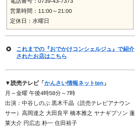
電話番号：0739-43-7373
営業時間：11:00～21:00
定休日：水曜日
これまでの『おでかけコンシェルジュ』で紹介
されたお店はこちら
▼
読売テレビ「
かんさい情報ネットten
」
月～金曜 午後4時58分～7時
出演：中谷しのぶ 黒木千晶（読売テレビアナウン
サー）高岡達之 大田良平 橋本雅之 ヤナギブソン 蓬
莱大介 円広志 朴一 住田裕子