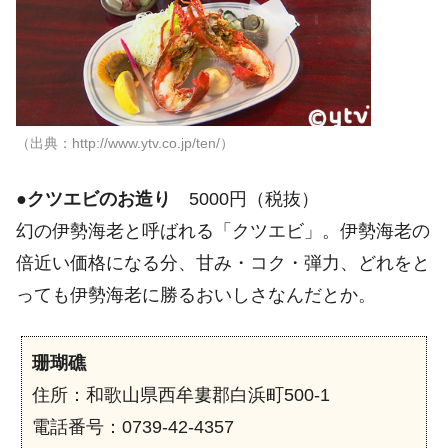
（出典：http://www.ytv.co.jp/ten/）
●
クツエビのお造り
5000円（税抜）
幻の伊勢海老と呼ばれる「クツエビ」。伊勢海老の
倍近い価格になる分、甘み・コク・弾力、どれをと
っても伊勢海老に勝るおいしさなんだとか。
珊瑚礁
住所：和歌山県西牟婁郡白浜町500-1
電話番号：0739-42-4357