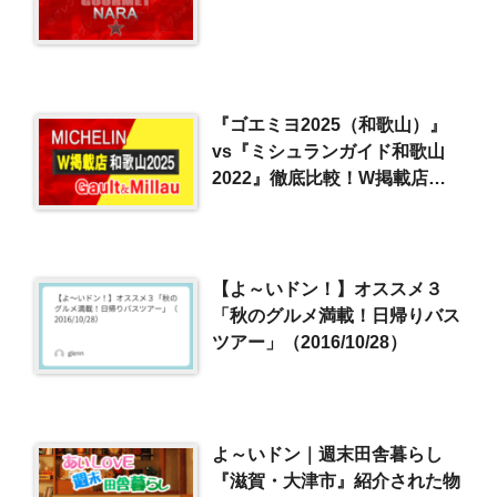
『ゴエミヨ2025（和歌山）』
vs『ミシュランガイド和歌山
2022』徹底比較！W掲載店ま
とめ
【よ～いドン！】オススメ３
「秋のグルメ満載！日帰りバス
ツアー」（2016/10/28）
よ～いドン｜週末田舎暮らし
『滋賀・大津市』紹介された物