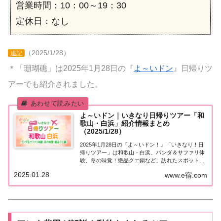
営業時間：10：00～19：30
定休日：なし
（2025/1/28）
追記
＊「珊瑚礁」は2025年1月28日の『
よ～いドン
』日帰りツ
アーでも紹介されました。
よ～いドン｜いきなり日帰りツアー「和
歌山・白浜」紹介情報まとめ
（2025/1/28）
2025年1月28日の『よ～いドン！』「いきなり！日
帰りツアー」は和歌山・白浜。パンダ＆サファリ体
験、冬の味覚！絶品クエ鍋など、訪れたスポットや
食べたグルメなど、紹介された情報をまとめまし
2025.01.28
www.e宿.com
た！「和歌山・白浜」日帰りツアー麒麟・田村さん
が街行く人にいきなり声をかけ、そのまま日帰り
ツ...