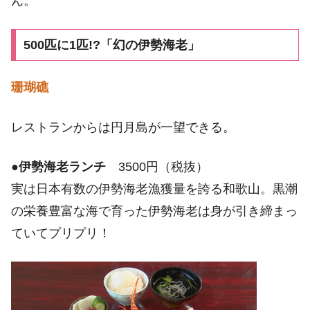
ん。
500匹に1匹!?「幻の伊勢海老」
珊瑚礁
レストランからは円月島が一望できる。
●
伊勢海老ランチ
3500円（税抜）
実は日本有数の伊勢海老漁獲量を誇る和歌山。黒潮
の栄養豊富な海で育った伊勢海老は身が引き締まっ
ていてプリプリ！