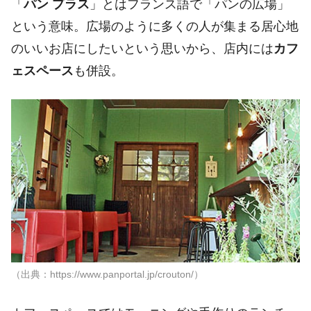
「
パン プラス
」とはフランス語で「パンの広場」
という意味。広場のように多くの人が集まる居心地
のいいお店にしたいという思いから、店内には
カフ
ェスペース
も併設。
（出典：https://www.panportal.jp/crouton/）