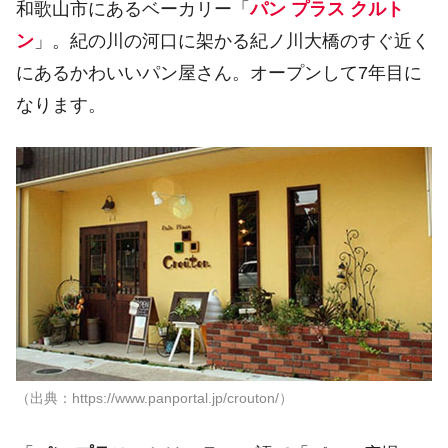
和歌山市にあるベーカリー「
パン プラス クルト
ン
」。紀の川の河口に架かる紀ノ川大橋のすぐ近く
にあるかわいいパン屋さん。オープンして7年目に
なります。
（出典：https://www.panportal.jp/crouton/）