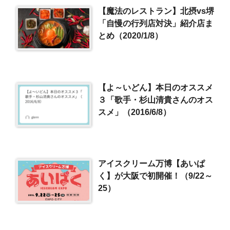
【魔法のレストラン】北摂vs堺
「自慢の行列店対決」紹介店ま
とめ（2020/1/8）
【よ～いどん】本日のオススメ
３「歌手・杉山清貴さんのオス
スメ」（2016/6/8）
アイスクリーム万博【あいぱ
く】が大阪で初開催！（9/22～
25）