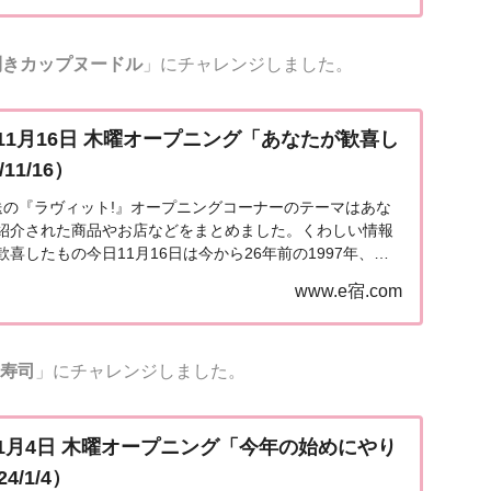
利きカップヌードル
」にチャレンジしました。
11月16日 木曜オープニング「あなたが歓喜し
11/16）
日放送の『ラヴィット!』オープニングコーナーのテーマはあな
紹介された商品やお店などをまとめました。くわしい情報
喜したもの今日11月16日は今から26年前の1997年、サ
ルドカップ初出場を決めた日。試合が...
www.e宿.com
寿司
」にチャレンジしました。
1月4日 木曜オープニング「今年の始めにやり
/1/4）