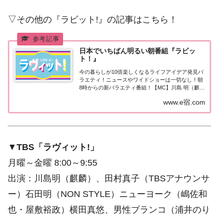
▽その他の『ラビット!』の記事はこちら！
日本でいちばん明るい朝番組『ラビッ
ト！』
今の暮らしが10倍楽しくなるライフアイデア発見バ
ラエティ！ニュースやワイドショーは一切なし！朝
8時からの新バラエティ番組！【MC】川島 明（麒
麟）、田村真子（TBSアナウンサー）
www.e宿.com
▼
TBS「ラヴィット!」
月曜～金曜 8:00～9:55
出演：川島明（麒麟）、田村真子（TBSアナウンサ
ー）石田明（NON STYLE）ニューヨーク（嶋佐和
也・屋敷裕政）横田真悠、男性ブランコ（浦井のり