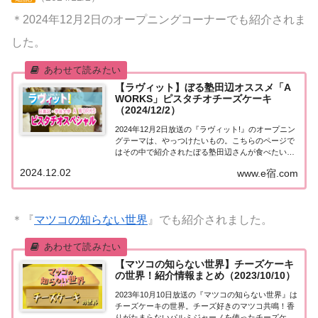
＊2024年12月2日のオープニングコーナーでも紹介されま
した。
【ラヴィット】ぼる塾田辺オススメ「A
WORKS」ピスタチオチーズケーキ
（2024/12/2）
2024年12月2日放送の『ラヴィット!』のオープニン
グテーマは、やっつけたいもの。こちらのページで
はその中で紹介されたぼる塾田辺さんが食べたい！
目黒・学芸大学駅「A WORKS」についてまとめま
2024.12.02
www.e宿.com
した。詳しくはこちら！ぼる塾田辺オススメ「A
WORKS」今日12月2日は、1984...
＊『
マツコの知らない世界
』でも紹介されました。
【マツコの知らない世界】チーズケーキ
の世界！紹介情報まとめ（2023/10/10）
2023年10月10日放送の『マツコの知らない世界』は
チーズケーキの世界。チーズ好きのマツコ共鳴！香
りがたまらないパルミジャーノを使ったチーズケー