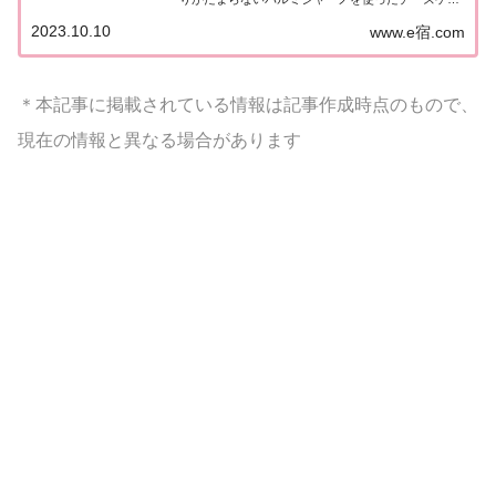
キ、行列名店チーズケーキ、クセうま山羊チーズを
2023.10.10
www.e宿.com
使ったチーズケーキなど、番組で紹介された情報は
こちら！チーズケーキの世界「チーズケーキの...
＊本記事に掲載されている情報は記事作成時点のもので、
現在の情報と異なる場合があります