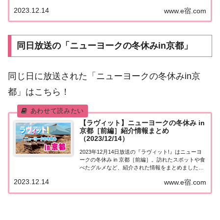
ちら！オススメの達人今日12月14日はなすなかにし
2023.12.14
www.e宿.com
那須晃行さんの43歳の誕生日。なすなかにしのお二
人といえば「ロケの達人」ということ...
同日放送の「ニューヨークの冬休みin京都」
同じ日に放送された「ニューヨークの冬休みin京
都」はこちら！
【ラヴィット】ニューヨークの冬休み in
京都［前編］紹介情報まとめ
（2023/12/14）
2023年12月14日放送の『ラヴィット!』はニューヨ
ークの冬休み in 京都［前編］。訪れたスポットや食
べたグルメなど、紹介された情報をまとめました。
詳しくはこちら！ニューヨークの冬休み in 京都［前
2023.12.14
www.e宿.com
編］ニューヨーク・おいでやす小田・本田仁美・美
少年 那須が京都の街を大満喫...