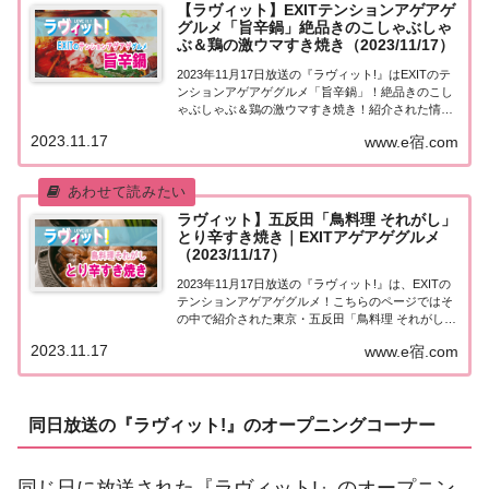
【ラヴィット】EXITテンションアゲアゲ
グルメ「旨辛鍋」絶品きのこしゃぶしゃ
ぶ＆鶏の激ウマすき焼き（2023/11/17）
2023年11月17日放送の『ラヴィット!』はEXITのテ
ンションアゲアゲグルメ「旨辛鍋」！絶品きのこし
ゃぶしゃぶ＆鶏の激ウマすき焼き！紹介された情報
をまとめました。詳しくはこちら！EXITテンション
2023.11.17
www.e宿.com
アゲアゲグルメ「旨辛鍋」EXITの新企画「テンショ
ンアゲアゲグルメ」！おもてなし...
ラヴィット】五反田「鳥料理 それがし」
とり辛すき焼き｜EXITアゲアゲグルメ
（2023/11/17）
2023年11月17日放送の『ラヴィット!』は、EXITの
テンションアゲアゲグルメ！こちらのページではそ
の中で紹介された東京・五反田「鳥料理 それがし」
についてまとめました。詳しくはこちら！秋元康＆
2023.11.17
www.e宿.com
中田英寿ら美食家が大絶賛した「とり辛すき焼き」
EXIT・兼近さんセレクトのお店。鳥...
同日放送の『ラヴィット!』のオープニングコーナー
同じ日に放送された『ラヴィット!』のオープニン