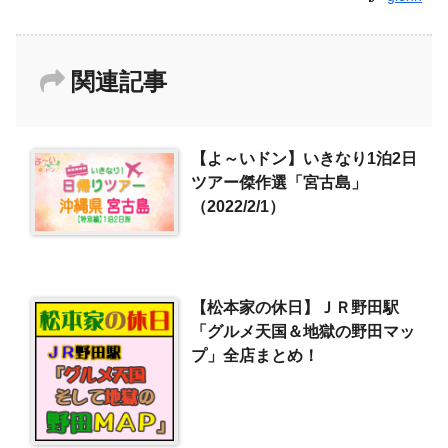
関連記事
【よ～いドン】いきなり1泊2日
ツアー傑作選「宮古島」
（2022/2/1）
【松本家の休日】ＪＲ野田駅
「グルメ天国＆地獄の野田マッ
プ」全店まとめ！