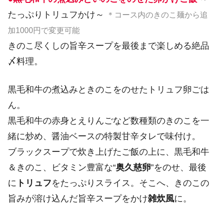
たっぷりトリュフかけ～
＊コース内のきのこ麺から追
加1000円で変更可能
きのこ尽くしの旨辛スープを最後まで楽しめる絶品
〆料理。
黒毛和牛の煮込みときのこをのせたトリュフ卵ごは
ん。
黒毛和牛の赤身とえりんごなど数種類のきのこを一
緒に炒め、醤油ベースの特製甘辛タレで味付け。
ブラックスープで炊き上げたご飯の上に、黒毛和牛
＆きのこ、ビタミン豊富な“
奥久慈卵
”をのせ、最後
に
トリュフ
をたっぷりスライス。そこへ、きのこの
旨みが溶け込んだ旨辛スープをかけ
雑炊風
に。