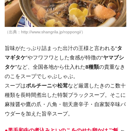
（出典：http://www.shangrila.jp/roppongi/）
旨味がたっぷり詰まった出汁の王様と言われる“
タ
マギタケ
”やフワフワとした食感が特徴の“
ヤマブシ
タケ
”など、全国各地から仕入れた
8種類
の貴重なき
のこをスープでしゃぶしゃぶ。
スープは
ポルチーニ
や
松茸
など厳選したきのこ数十
種類を長時間煮出した特製ブラックスープ。そこに
麻辣醤や鷹の爪・八角・朝天唐辛子・自家製辛味パ
ウダーを加えた旨辛スープ。
●黒毛和牛の煮込みといのこをのせた卵かけご飯
～