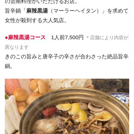
の雲南料理がいただけるお店。
旨辛鍋「
麻辣黒湯
（マーラーヘイタン）」を求めて
女性が殺到する大人気店。
●麻辣黒湯コース
1人前7,500円
＊店舗により内容が
異なります
きのこの旨みと唐辛子の辛さが合わさった絶品旨辛
鍋。