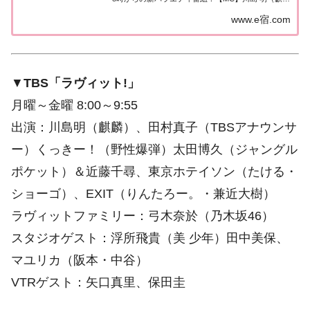
麟）、田村真子（TBSアナウンサー）
www.e宿.com
▼
TBS「ラヴィット!」
月曜～金曜 8:00～9:55
出演：川島明（麒麟）、田村真子（TBSアナウンサ
ー）くっきー！（野性爆弾）太田博久（ジャングル
ポケット）＆近藤千尋、東京ホテイソン（たける・
ショーゴ）、EXIT（りんたろー。・兼近大樹）
ラヴィットファミリー：弓木奈於（乃木坂46）
スタジオゲスト：浮所飛貴（美 少年）田中美保、
マユリカ（阪本・中谷）
VTRゲスト：矢口真里、保田圭