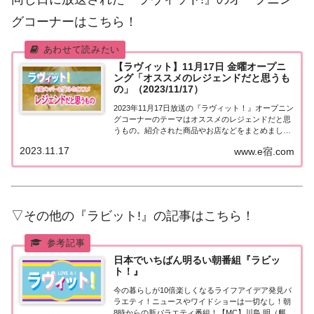
グコーナーはこちら！
【ラヴィット】11月17日 金曜オープニ
ング「オススメのレジェンドだと思うも
の」（2023/11/17）
2023年11月17日放送の『ラヴィット！』オープニン
グコーナーのテーマはオススメのレジェンドだと思
うもの。紹介された商品やお店などをまとめまし
た。くわしい情報はこちら！オススメのレジェンド
2023.11.17
www.e宿.com
だと思うもの今日11月17日は2013年に競馬界のレジ
ェンド・武豊騎手がG1通算100勝を...
▽その他の『ラビット!』の記事はこちら！
日本でいちばん明るい朝番組『ラビッ
ト！』
今の暮らしが10倍楽しくなるライフアイデア発見バ
ラエティ！ニュースやワイドショーは一切なし！朝
8時からの新バラエティ番組！【MC】川島 明（麒