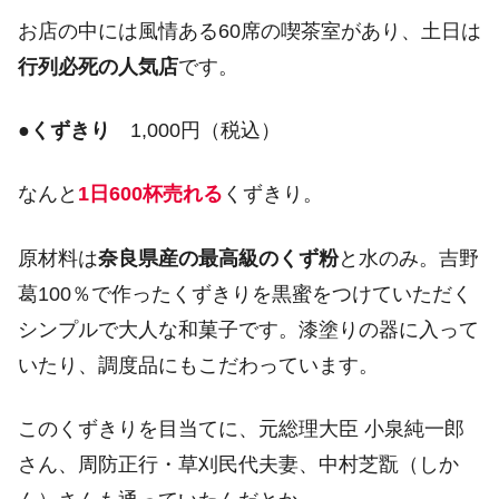
お店の中には風情ある60席の喫茶室があり、土日は
行列必死の人気店
です。
●
くずきり
1,000円（税込）
なんと
1日600杯売れる
くずきり。
原材料は
奈良県産の最高級のくず粉
と水のみ。吉野
葛100％で作ったくずきりを黒蜜をつけていただく
シンプルで大人な和菓子です。漆塗りの器に入って
いたり、調度品にもこだわっています。
このくずきりを目当てに、元総理大臣 小泉純一郎
さん、周防正行・草刈民代夫妻、中村芝翫（しか