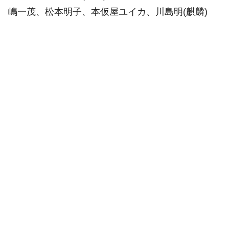
嶋一茂、松本明子、本仮屋ユイカ、川島明(麒麟)