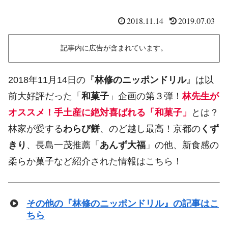
2018.11.14
2019.07.03
記事内に広告が含まれています。
2018年11月14日の『
林修のニッポンドリル
』は以
前大好評だった「
和菓子
」企画の第３弾！
林先生が
オススメ！手土産に絶対喜ばれる「和菓子」
とは？
林家が愛する
わらび餅
、のど越し最高！京都の
くず
きり
、長島一茂推薦「
あんず大福
」の他、新食感の
柔らか菓子など紹介された情報はこちら！
その他の『林修のニッポンドリル』の記事はこ
ちら