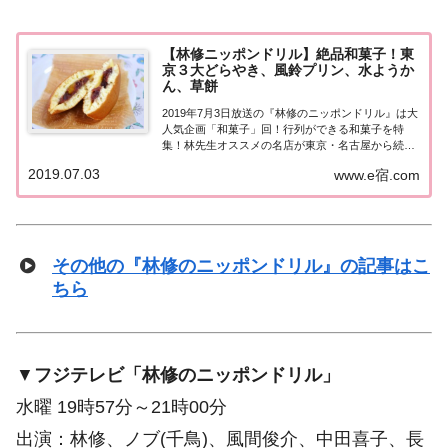
【林修ニッポンドリル】絶品和菓子！東
京３大どらやき、風鈴プリン、水ようか
ん、草餅
2019年7月3日放送の『林修のニッポンドリル』は大
人気企画「和菓子」回！行列ができる和菓子を特
集！林先生オススメの名店が東京・名古屋から続々
登場！上野の東京３大どら焼き、人形町の和菓子プ
2019.07.03
www.e宿.com
リン「風鈴（ぷりん）」など、紹介されたお店をま
とめました！行列ができる絶品和菓子大人気企画
「...
その他の『林修のニッポンドリル』の記事はこ
ちら
▼
フジテレビ「林修のニッポンドリル」
水曜 19時57分～21時00分
出演：林修、ノブ(千鳥)、風間俊介、中田喜子、長