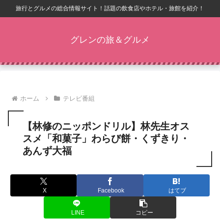
旅行とグルメの総合情報サイト！話題の飲食店やホテル・旅館を紹介！
グレンの旅＆グルメ
ホーム
テレビ番組
【林修のニッポンドリル】林先生オス
スメ「和菓子」わらび餅・くずきり・
あんず大福
X
Facebook
はてブ
LINE
コピー