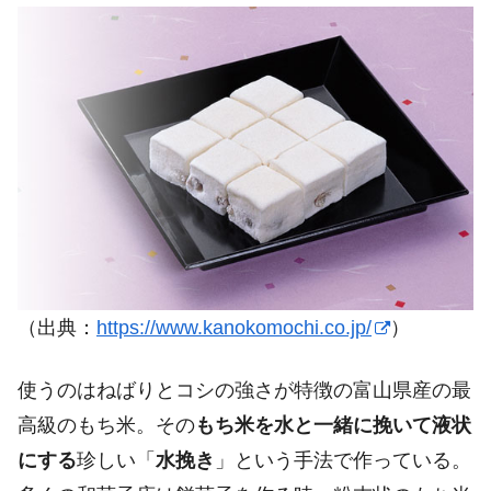
（出典：
https://www.kanokomochi.co.jp/
）
使うのはねばりとコシの強さが特徴の富山県産の最
高級のもち米。その
もち米を水と一緒に挽いて液状
にする
珍しい「
水挽き
」という手法で作っている。