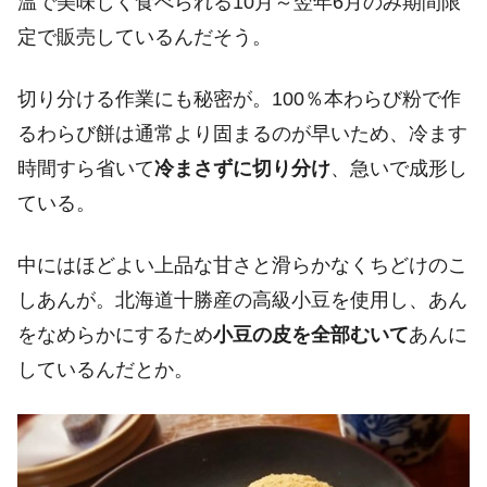
温で美味しく食べられる10月～翌年6月のみ期間限
定で販売しているんだそう。
切り分ける作業にも秘密が。100％本わらび粉で作
るわらび餅は通常より固まるのが早いため、冷ます
時間すら省いて
冷まさずに切り分け
、急いで成形し
ている。
中にはほどよい上品な甘さと滑らかなくちどけのこ
しあんが。北海道十勝産の高級小豆を使用し、あん
をなめらかにするため
小豆の皮を全部むいて
あんに
しているんだとか。