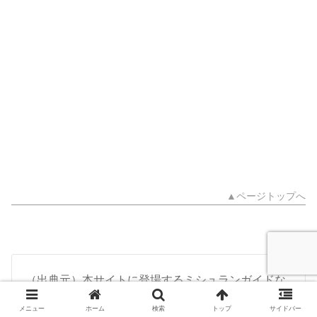
▲ページトップへ
（出典元）本サイトに登場するミシュランガイドな
どの各名称とそのデータに関する出典元URLは次の
メニュー
ホーム
検索
トップ
サイドバー