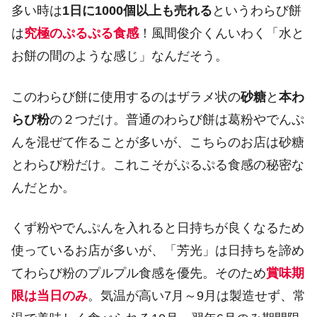
多い時は
1日に1000個以上も売れる
というわらび餅
は
究極のぷるぷる食感
！風間俊介くんいわく「水と
お餅の間のような感じ」なんだそう。
このわらび餅に使用するのはザラメ状の
砂糖
と
本わ
らび粉
の２つだけ。普通のわらび餅は葛粉やでんぷ
んを混ぜて作ることが多いが、こちらのお店は砂糖
とわらび粉だけ。これこそがぷるぷる食感の秘密な
んだとか。
くず粉やでんぷんを入れると日持ちが良くなるため
使っているお店が多いが、「芳光」は日持ちを諦め
てわらび粉のプルプル食感を優先。そのため
賞味期
限は当日のみ
。気温が高い7月～9月は製造せず、常