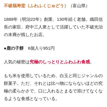
不破福寿堂（ふわふくじゅどう）
（富山県）
1889年（明治22年）創業、130年続く老舗。織田信
長の家臣、府中三人衆として活躍していた不破光治
の末裔が残したお店。
●
鹿の子餅
6個入り951円
人気の秘密は
究極のしっとりとふわふわ食感
。
もち米を使用しているため、白玉と同じジャンルの
餅菓子。ただ、それとは比べ物にならないほどの究
極の柔らかさで、口に入れるとまるで溶けてなくな
るような食感となっている。