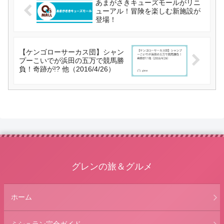
あまがさきキューズモールがリニ
ューアル！冒険を楽しむ新施設が
登場！
【ケンゴローサーカス団】シャン
プーこいでが浜田の五万で競馬勝
負！奇跡が!? 他（2016/4/26）
グレンの旅＆グルメ
ホーム
ミシュラン完全ガイド