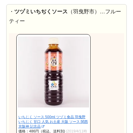
・
ツヅミいちぢくソース
（羽曳野市）…フルー
ティー
いちじく ソース 500ml ツヅミ食品 羽曳野
いちじく 甘口 人気 お土産 大阪 ソース 関西
京阪神 記念品
価格：486円（税込、送料別)
(2019/4/11時