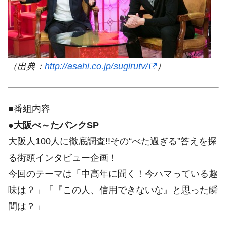
（出典：
http://asahi.co.jp/sugirutv/
）
■番組内容
●大阪べ～たバンクSP
大阪人100人に徹底調査!!その“べた過ぎる”答えを探
る街頭インタビュー企画！
今回のテーマは「中高年に聞く！今ハマっている趣
味は？」「『この人、信用できないな』と思った瞬
間は？」