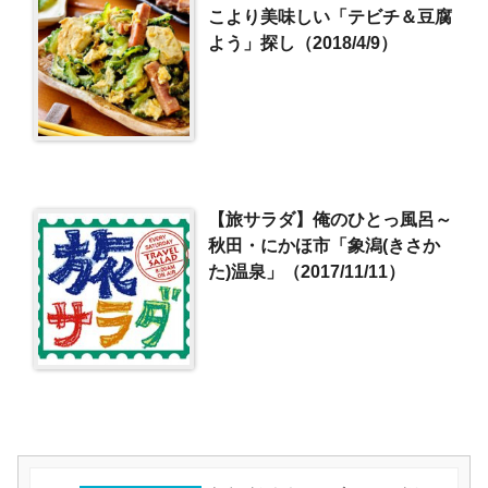
こより美味しい「テビチ＆豆腐
よう」探し（2018/4/9）
【旅サラダ】俺のひとっ風呂～
秋田・にかほ市「象潟(きさか
た)温泉」（2017/11/11）