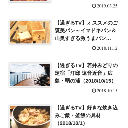
2019.03.25
【過ぎるTV】オススメのご
褒美パン～イマドキパン＆
山奥すぎる激うまパン
（2018/11/12）
2018.11.12
【過ぎるTV】若井みどりの
定宿「汀邸 遠音近音」広
島・鞆の浦（2018/10/15）
2018.10.15
【過ぎるTV】好きな炊き込
みご飯・釜飯の具材
（2018/10/1）