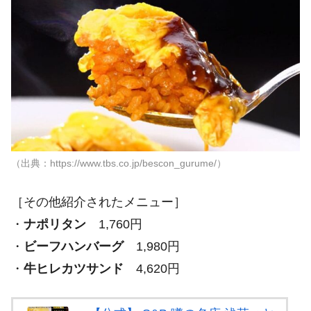
（出典：https://www.tbs.co.jp/bescon_gurume/）
［その他紹介されたメニュー］
・
ナポリタン
1,760円
・
ビーフハンバーグ
1,980円
・
牛ヒレカツサンド
4,620円