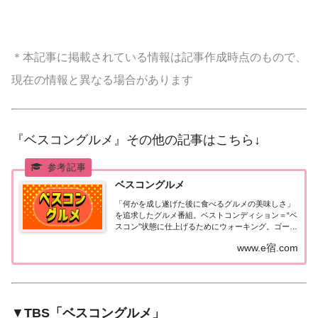
＊本記事に掲載されている情報は記事作成時点のもので、
現在の情報と異なる場合があります
『ベスコングルメ』その他の記事はこちら↓
ベスコングルメ
「何かを成し遂げた後に食べるグルメの美味しさ」
を追求したグルメ番組。ベストコンディション＝“ベ
スコン”状態に仕上げるためにウォーキング。ゴール
のお店ではキンキンに冷えたビールと絶品グルメを
www.e宿.com
堪能！【ＭＣ】麒麟・川島明、オードリー・春日俊
彰（週替わりMC）【放送日時】土曜 18:30...
▼
TBS「ベスコングルメ」