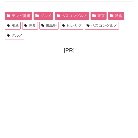
テレビ番組
グルメ
ベスコングルメ
東京
洋食
浅草
洋食
川島明
ヒレカツ
ベスコングルメ
グルメ
[PR]