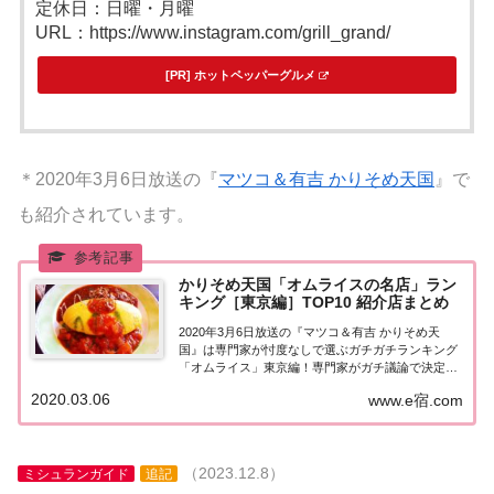
定休日：日曜・月曜
URL：https://www.instagram.com/grill_grand/
[PR] ホットペッパーグルメ
＊2020年3月6日放送の『
マツコ＆有吉 かりそめ天国
』で
も紹介されています。
かりそめ天国「オムライスの名店」ラン
キング［東京編］TOP10 紹介店まとめ
2020年3月6日放送の『マツコ＆有吉 かりそめ天
国』は専門家が忖度なしで選ぶガチガチランキング
「オムライス」東京編！専門家がガチ議論で決定！
最強「オムライス」ベスト10に選ばれたのは！？紹
2020.03.06
www.e宿.com
介された情報はこちら！「オムライス」ランキング
BEST10［東京編］「ふわとろ」か「かため...
（2023.12.8）
ミシュランガイド
追記