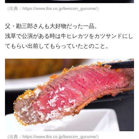
（出典：https://www.tbs.co.jp/bescon_gurume/）
父・勘三郎さんも大好物だった一品。
浅草で公演がある時は牛ヒレカツをカツサンドにし
てもらい出前してもらっていたとのこと。
（出典：https://www.tbs.co.jp/bescon_gurume/）