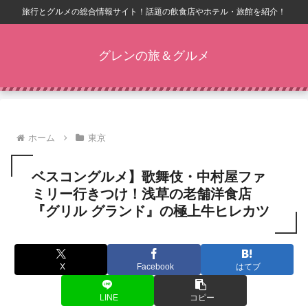
旅行とグルメの総合情報サイト！話題の飲食店やホテル・旅館を紹介！
グレンの旅＆グルメ
ホーム
東京
ベスコングルメ】歌舞伎・中村屋ファ
ミリー行きつけ！浅草の老舗洋食店
『グリル グランド』の極上牛ヒレカツ
X
Facebook
はてブ
LINE
コピー