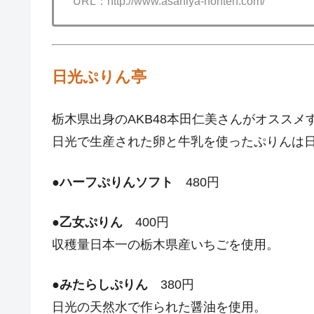
URL：http://www.asahiya-honten.com/
日光ぷりん亭
栃木県出身のAKB48本田仁美さんがオススメ
日光で生産された卵と牛乳を使ったぷりんは日
●
ハーフぷりんソフト
480円
●
乙女ぷりん
400円
収穫量日本一の栃木県産いちごを使用。
●
みたらしぷりん
380円
日光の天然水で作られた醤油を使用。