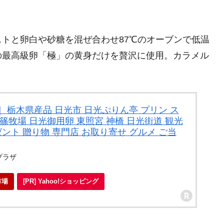
トと卵白や砂糖を混ぜ合わせ87℃のオーブンで低温
の最高級卵「極」の黄身だけを贅沢に使用。カラメル
｜ 栃木県産品 日光市 日光ぷりん亭 プリン ス
篠牧場 日光御用卵 東照宮 神橋 日光街道 観光
ゼント 贈り物 専門店 お取り寄せ グルメ ご当
プラザ
市場
[PR] Yahoo!ショッピング