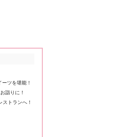
イーツを堪能！
をお詣りに！
のレストランへ！