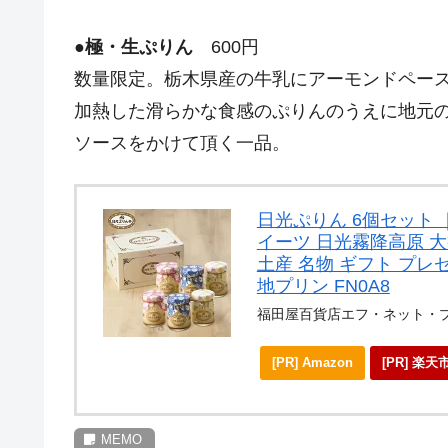
●
極・生ぷりん
600円
数量限定。栃木県産の牛乳にアーモンドペース
加熱した滑らかな食感のぷりんのうえに地元
ソースをかけて頂く一品。
日光ぷりん 6個セット 
イーツ 日光霧降高原 大
土産 名物 ギフト プレ
地プリン FN0A8
福田屋百貨店エフ・ネット・
[PR] Amazon
[PR] 楽天