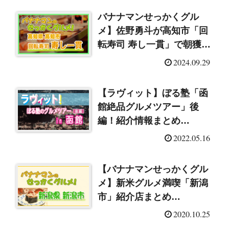
バナナマンせっかくグル
メ】佐野勇斗が高知市「回
転寿司 寿し一貫」で朝獲れ
カツオ＆揚げねぎまぐろ！
2024.09.29
（2024/9/29）
【ラヴィット】ぼる塾「函
館絶品グルメツアー」後
編！紹介情報まとめ
（2022/5/16）
2022.05.16
【バナナマンせっかくグル
メ】新米グルメ満喫「新潟
市」紹介店まとめ
（2020/10/25）
2020.10.25