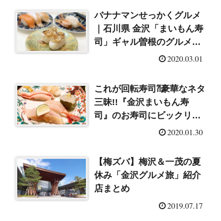
バナナマンせっかくグルメ
｜石川県 金沢「まいもん寿
司」ギャル曽根のグルメ探
し（2020/3/1）
2020.03.01
これが回転寿司⁈豪華なネタ
三昧!!『金沢まいもん寿
司』のお寿司にビックリ＆
大満足♪
2020.01.30
【梅ズバ】梅沢＆一茂の夏
休み「金沢グルメ旅」紹介
店まとめ
2019.07.17