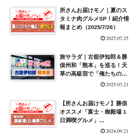
所さんお届けモノ｜夏のス
タミナ肉グルメSP！紹介情
報まとめ（2025/7/26）
2025.07.25
旅サラダ｜古舘伊知郎＆勝
俣州和「熊本」を巡る！天
草の高級宿で「俺たちのひ
とっ風呂」（2025/3/22）
2025.03.21
【所さんお届けモノ】勝俣
オススメ「富士・御殿場 1
日満喫グルメ」
（2024/9/21）
2024.09.21