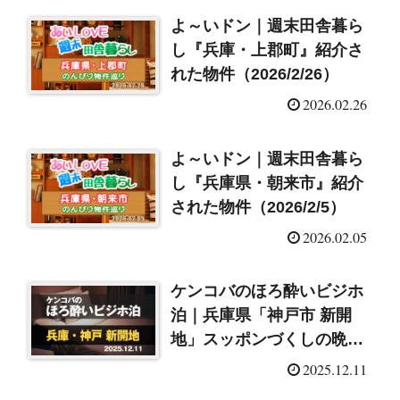
よ～いドン｜週末田舎暮ら
し『兵庫・上郡町』紹介さ
れた物件（2026/2/26）
2026.02.26
よ～いドン｜週末田舎暮ら
し『兵庫県・朝来市』紹介
された物件（2026/2/5）
2026.02.05
ケンコバのほろ酔いビジホ
泊｜兵庫県「神戸市 新開
地」スッポンづくしの晩餐
で一杯（2025/12/11）
2025.12.11