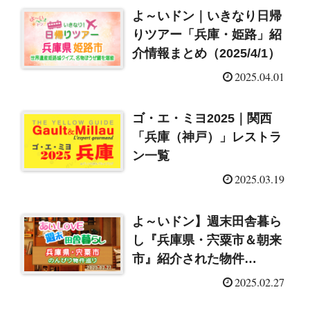
よ～いドン｜いきなり日帰
りツアー「兵庫・姫路」紹
介情報まとめ（2025/4/1）
2025.04.01
ゴ・エ・ミヨ2025｜関西
「兵庫（神戸）」レストラ
ン一覧
2025.03.19
よ～いドン】週末田舎暮ら
し『兵庫県・宍粟市＆朝来
市』紹介された物件
（2025/2/27）
2025.02.27