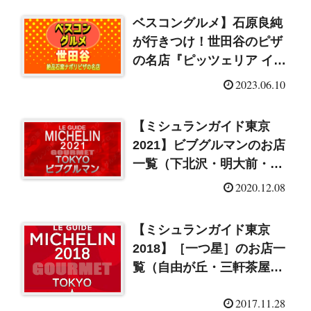
ベスコングルメ】石原良純
が行きつけ！世田谷のピザ
の名店『ピッツェリア イモ
ラ』
2023.06.10
【ミシュランガイド東京
2021】ビブグルマンのお店
一覧（下北沢・明大前・成
城学園前）
2020.12.08
【ミシュランガイド東京
2018】［一つ星］のお店一
覧（自由が丘・三軒茶屋・
二子玉川）
2017.11.28