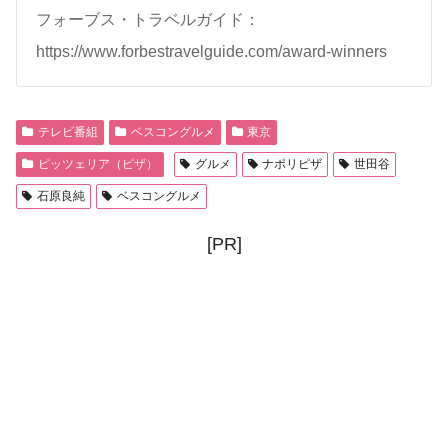
フォーブス・トラベルガイド：
https://www.forbestravelguide.com/award-winners
テレビ番組
ベスコングルメ
東京
ピッツェリア（ピザ）
グルメ
ナポリピザ
世田谷
石原良純
ベスコングルメ
[PR]