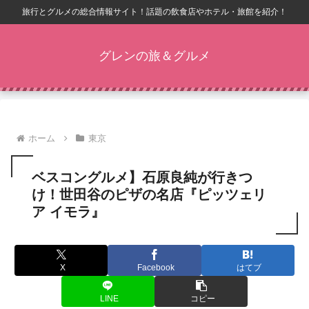
旅行とグルメの総合情報サイト！話題の飲食店やホテル・旅館を紹介！
グレンの旅＆グルメ
ホーム
東京
ベスコングルメ】石原良純が行きつ
け！世田谷のピザの名店『ピッツェリ
ア イモラ』
X
Facebook
はてブ
LINE
コピー