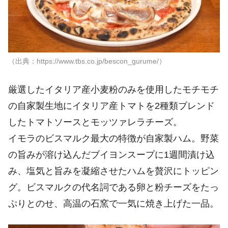
（出典：https://www.tbs.co.jp/bescon_gurume/）
厳選したイタリア産小麦粉のみを使用したモチモチ
の自家製生地にイタリア産トマトを2種類ブレンド
したトマトソースとモッツァレラチーズ。
イモラのビスマルク最大の特徴が自家製ハム。野菜
の旨みが溶け込んだブイヨンスープに1週間漬け込
み、塩気と旨みを凝縮させたハムを贅沢にトッピン
グ。ビスマルクの代名詞である卵と粉チーズをたっ
ぷりとのせ、高温の石窯で一気に焼き上げた一品。