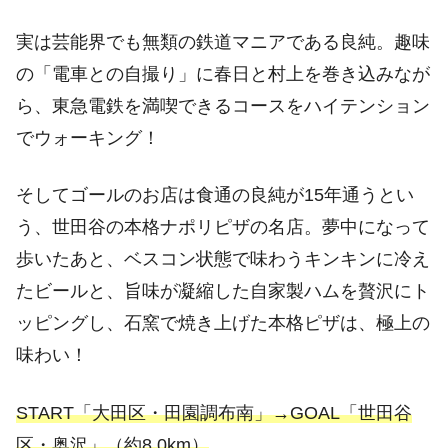
実は芸能界でも無類の鉄道マニアである良純。趣味
の「電車との自撮り」に春日と村上を巻き込みなが
ら、東急電鉄を満喫できるコースをハイテンション
でウォーキング！
そしてゴールのお店は食通の良純が15年通うとい
う、世田谷の本格ナポリピザの名店。夢中になって
歩いたあと、ベスコン状態で味わうキンキンに冷え
たビールと、旨味が凝縮した自家製ハムを贅沢にト
ッピングし、石窯で焼き上げた本格ピザは、極上の
味わい！
START「大田区・田園調布南」→GOAL「世田谷
区・奥沢」（約8.0km）