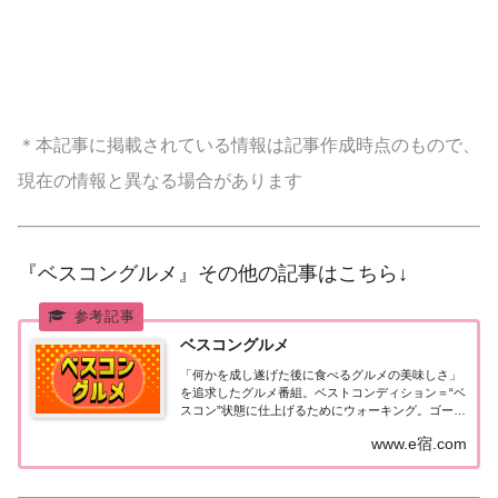
＊本記事に掲載されている情報は記事作成時点のもので、
現在の情報と異なる場合があります
『ベスコングルメ』その他の記事はこちら↓
ベスコングルメ
「何かを成し遂げた後に食べるグルメの美味しさ」
を追求したグルメ番組。ベストコンディション＝“ベ
スコン”状態に仕上げるためにウォーキング。ゴール
のお店ではキンキンに冷えたビールと絶品グルメを
www.e宿.com
堪能！【ＭＣ】麒麟・川島明、オードリー・春日俊
彰（週替わりMC）【放送日時】土曜 18:30...