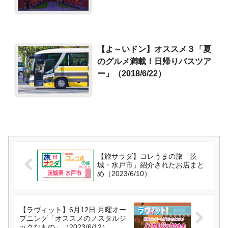
【よ～いドン】オススメ３「夏
のグルメ満載！日帰りバスツア
ー」（2018/6/22）
【旅サラダ】コレうまの旅「茨
城・水戸市」紹介されたお店まと
め（2023/6/10）
【ラヴィット】6月12日 月曜オー
プニング「オススメのノスタルジ
ックなもの」（2023/6/12）