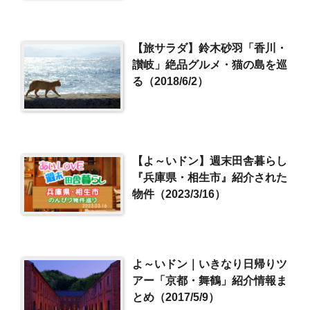
【旅サラダ】鈴木砂羽「香川・
讃岐」絶品グルメ・猫の島を巡
る（2018/6/2）
【よ～いドン】週末田舎暮らし
『兵庫県・相生市』紹介された
物件（2023/3/16）
よ～いドン｜いきなり日帰りツ
アー「京都・舞鶴」紹介情報ま
とめ（2017/5/9）