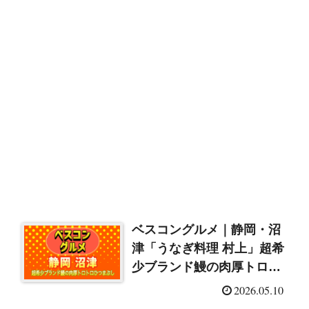
ベスコングルメ｜静岡・沼
津「うなぎ料理 村上」超希
少ブランド鰻の肉厚トロト
ロひつまぶし（2026/5/10）
2026.05.10