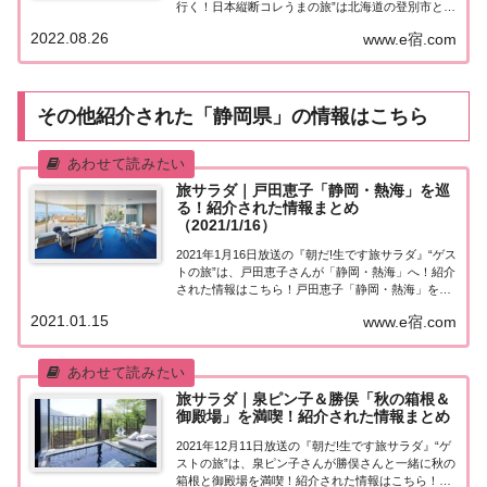
行く！日本縦断コレうまの旅”は北海道の登別市と白
老町。紹介されたお店はこちら！コレうまの旅「北
2022.08.26
www.e宿.com
海道」登別市＆白老町「東留伽が行く！日本縦断コ
レうまの旅」東留伽アナウンサーが美味...
その他紹介された「静岡県」の情報はこちら
旅サラダ｜戸田恵子「静岡・熱海」を巡
る！紹介された情報まとめ
（2021/1/16）
2021年1月16日放送の『朝だ!生です旅サラダ』“ゲス
トの旅”は、戸田恵子さんが「静岡・熱海」へ！紹介
された情報はこちら！戸田恵子「静岡・熱海」を巡
る！今日の“ゲストの旅”は女優の戸田恵子さん。新
2021.01.15
www.e宿.com
春の静岡・熱海を巡ります♪まずは大好きな干物を
求めて、江戸時代から続く老舗の干物屋...
旅サラダ｜泉ピン子＆勝俣「秋の箱根＆
御殿場」を満喫！紹介された情報まとめ
2021年12月11日放送の『朝だ!生です旅サラダ』“ゲ
ストの旅”は、泉ピン子さんが勝俣さんと一緒に秋の
箱根と御殿場を満喫！紹介された情報はこちら！泉