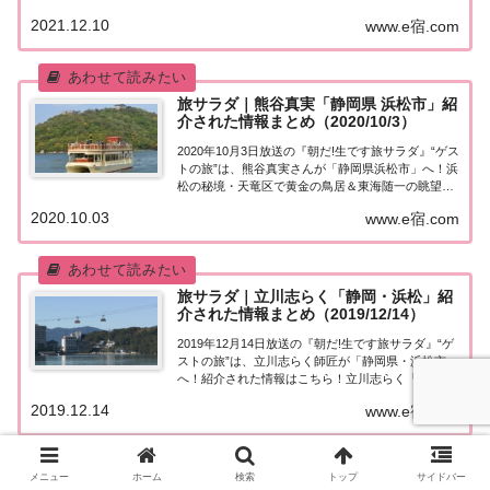
ピン子＆勝俣「神奈川・箱根＆静岡・御殿場」今日
2021.12.10
www.e宿.com
の“ゲストの旅”は泉ピン子さん。勝俣州和さんがゲ
ストの泉ピン子さんをもてなす「俺と私...
旅サラダ｜熊谷真実「静岡県 浜松市」紹
介された情報まとめ（2020/10/3）
2020年10月3日放送の『朝だ!生です旅サラダ』“ゲス
トの旅”は、熊谷真実さんが「静岡県浜松市」へ！浜
松の秘境・天竜区で黄金の鳥居＆東海随一の眺望を
満喫！そして山奥にあるキャビアの養殖場で珍しい
2020.10.03
www.e宿.com
国産キャビアを堪能！紹介された情報はこちら！熊
谷真実「静岡県浜松市」今日の“ゲストの...
旅サラダ｜立川志らく「静岡・浜松」紹
介された情報まとめ（2019/12/14）
2019年12月14日放送の『朝だ!生です旅サラダ』“ゲ
ストの旅”は、立川志らく師匠が「静岡県・浜松市」
へ！紹介された情報はこちら！立川志らく「静岡
（浜松）」を巡る今日の“ゲストの旅”は落語家・立
2019.12.14
www.e宿.com
川志らく師匠。母親の実家があり、子どものころの
思い出がたくさんある静岡県・浜松市を巡...
メニュー
ホーム
検索
トップ
サイドバー
旅サラダ｜木南晴夏「静岡・三島」紹介