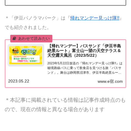
＊「伊豆パノラマパーク」は『
帰れマンデー見っけ隊!!
』
でも紹介されました。
【帰れマンデー】バスサンド「伊豆半島
絶景ルート」富士山一望の天空テラス＆
天空露天風呂（2023/5/22）
2023年5月22日放送の『帰れマンデー見っけ隊!!』は
秘境路線バスに乗って飲食店を見つける旅「バスサ
ンド」。舞台は静岡県沼津市、伊豆半島絶景ルー
ト！ゲストは羽田美智子＆深川麻衣＆友近＆キスマ
2023.05.22
www.e宿.com
イ二階堂高嗣！果たして飲食店は見つかるのか？ゴ
ールの富士山一望の大パノラマ「天空テラス」...
＊本記事に掲載されている情報は記事作成時点のも
ので、現在の情報と異なる場合があります