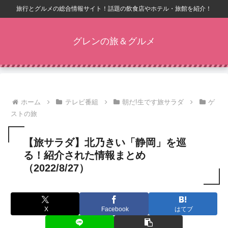
旅行とグルメの総合情報サイト！話題の飲食店やホテル・旅館を紹介！
グレンの旅＆グルメ
ホーム
テレビ番組
朝だ!生です旅サラダ
ゲ
ストの旅
【旅サラダ】北乃きい「静岡」を巡
る！紹介された情報まとめ
（2022/8/27）
X
Facebook
はてブ