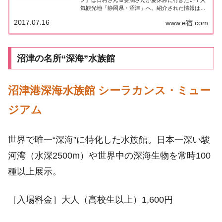
メ』は日村さん＆要潤さんが夏休みに行きたい！人
気観光地「静岡県・沼津」へ。紹介された情報はこ
ちら！静岡県・沼津「せっかくこの町に来たなら食
2017.07.16
www.e宿.com
べたほうがいいグルメは何ですか？」今日は静岡
県・沼津！日村さん＆要潤さんが地元の方にオス
ス...
沼津の名所“深海”水族館
沼津港深海水族館 シーラカンス・ミュー
ジアム
世界で唯一“深海”に特化した水族館。日本一深い駿
河湾（水深2500m）や世界中の深海生物を常時100
種以上展示。
［入場料金］大人（高校生以上）1,600円