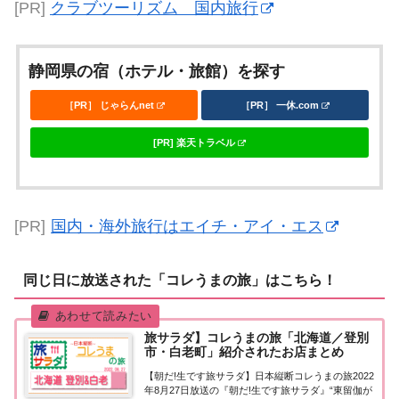
[PR]
クラブツーリズム 国内旅行
静岡県の宿（ホテル・旅館）を探す
［PR］ じゃらんnet
［PR］ 一休.com
[PR] 楽天トラベル
[PR]
国内・海外旅行はエイチ・アイ・エス
同じ日に放送された「コレうまの旅」はこちら！
旅サラダ】コレうまの旅「北海道／登別
市・白老町」紹介されたお店まとめ
【朝だ!生です旅サラダ】日本縦断コレうまの旅2022
年8月27日放送の『朝だ!生です旅サラダ』“東留伽が