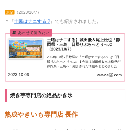
（2023/10/7）
追記
＊『
土曜はナニする!?
』でも紹介されました。
土曜はナニする】城田優＆尾上松也「静
岡県・三島」日帰りぷらっとりっぷ
（2023/10/7）
2023年10月7日放送の『土曜はナニする!?』は『日
帰りぷらっとりっぷ』！今回は城田優＆尾上松也が
静岡県・三島へ！紹介された情報をまとめました！
詳しくはこちら！日帰りぷらっとりっぷ「静岡県・
2023.10.06
www.e宿.com
三島」仲良し芸能人が自由気ままに日帰り旅「日帰
りぷらっとりっぷ」！今週は城田優さん＆尾上...
焼き芋専門店の絶品かき氷
熟成やきいも専門店 長作