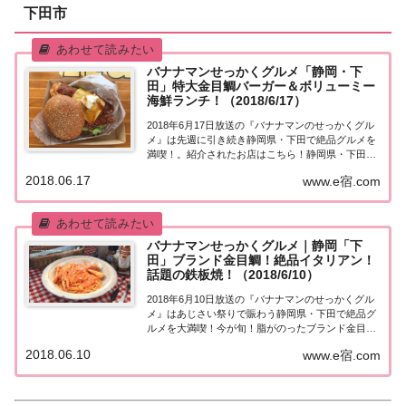
下田市
バナナマンせっかくグルメ「静岡・下
田」特大金目鯛バーガー＆ボリューミー
海鮮ランチ！（2018/6/17）
2018年6月17日放送の『バナナマンのせっかくグル
メ』は先週に引き続き静岡県・下田で絶品グルメを
満喫！。紹介されたお店はこちら！静岡県・下田
「せっかくこの町に来たなら食べたほうがいいグル
2018.06.17
www.e宿.com
メは何ですか？」日本全国でバナナマン日村さんが
地元民オススメの絶品グルメを聞き込み＆食べま
く...
バナナマンせっかくグルメ｜静岡「下
田」ブランド金目鯛！絶品イタリアン！
話題の鉄板焼！（2018/6/10）
2018年6月10日放送の『バナナマンのせっかくグル
メ』はあじさい祭りで賑わう静岡県・下田で絶品グ
ルメを大満喫！今が旬！脂がのったブランド金目鯛
＆築150年の洋館で絶品イタリアン＆話題の鉄板焼
2018.06.10
www.e宿.com
き、など紹介されたお店はこちら！静岡県・下田
「せっかくこの町に来たなら食べたほうがいいグ...