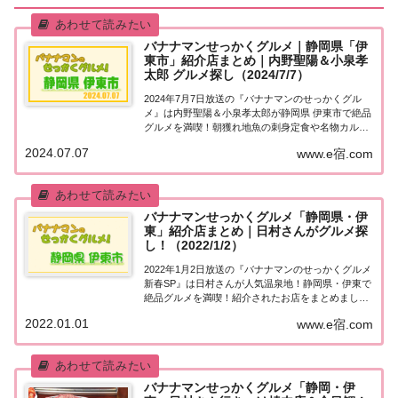
バナナマンせっかくグルメ｜静岡県「伊
東市」紹介店まとめ｜内野聖陽＆小泉孝
太郎 グルメ探し（2024/7/7）
2024年7月7日放送の『バナナマンのせっかくグル
メ』は内野聖陽＆小泉孝太郎が静岡県 伊東市で絶品
グルメを満喫！朝獲れ地魚の刺身定食や名物カルボ
ナーラなど、紹介されたお店やメニューをまとめま
2024.07.07
www.e宿.com
した！詳しくはこちら！内野聖陽＆小泉孝太郎「静
岡県 伊東市」でグルメ探し地元の人に「せっか...
バナナマンせっかくグルメ「静岡県・伊
東」紹介店まとめ｜日村さんがグルメ探
し！（2022/1/2）
2022年1月2日放送の『バナナマンのせっかくグルメ
新春SP』は日村さんが人気温泉地！静岡県・伊東で
絶品グルメを満喫！紹介されたお店をまとめまし
た！詳しくはこちら！日村さんが「静岡県・伊東」
2022.01.01
www.e宿.com
でグルメ探し地元の人に「せっかくこの町に来たな
ら食べたほうがいいグルメは何ですか？」と聞き...
バナナマンせっかくグルメ「静岡・伊