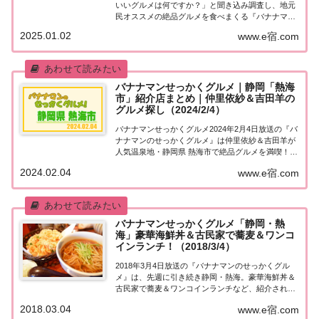
いいグルメは何ですか？」と聞き込み調査し、地元
民オススメの絶品グルメを食べまくる『バナナマン
せっかくグルメ』。2025年1月2日放送の『バナナマ
2025.01.02
www.e宿.com
ンのせっかくグルメ 新春SPは日村さんが静岡・熱
海＆伊豆の国で絶品グルメを満喫！絶品！うま...
バナナマンせっかくグルメ｜静岡「熱海
市」紹介店まとめ｜仲里依紗＆吉田羊の
グルメ探し（2024/2/4）
バナナマンせっかくグルメ2024年2月4日放送の『バ
ナナマンのせっかくグルメ』は仲里依紗＆吉田羊が
人気温泉地・静岡県 熱海市で絶品グルメを満喫！漁
港で人気の海の幸定食＆極上焼肉と白米を意外な食
2024.02.04
www.e宿.com
欲で平らげる！紹介されたお店やメニューをまとめ
ました！詳しくはこちら！仲里依紗＆吉田羊「...
バナナマンせっかくグルメ「静岡・熱
海」豪華海鮮丼＆古民家で蕎麦＆ワンコ
インランチ！（2018/3/4）
2018年3月4日放送の『バナナマンのせっかくグル
メ』は、先週に引き続き静岡・熱海。豪華海鮮丼＆
古民家で蕎麦＆ワンコインランチなど、紹介された
お店はこちら！静岡・熱海「せっかくこの町に来た
2018.03.04
www.e宿.com
なら食べたほうがいいグルメは何ですか？」日本全