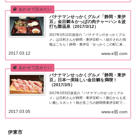
いグルメは何ですか？」と聞き込み、地元民オス
ス...
バナナマンせっかくグルメ「静岡・東伊
豆」金目鯛＆かっぱの肉チャーハン＆波
打ち際温泉（2017/3/12）
2017年3月12日放送の『バナナマンのせっかくグル
メ』は日村さんが静岡・東伊豆町へ！紹介された情
報はこちら！静岡・東伊豆「せっかくこの町に来た
なら食べたほうがいいグルメは何ですか？」日本全
2017.03.12
www.e宿.com
国でバナナマン日村さんが地元民オススメの絶品グ
ルメを聞き込み＆食べまくり！今日も先週に引き...
バナナマンせっかくグルメ「静岡・東伊
豆」日本一美味しい金目鯛を満喫！
（2017/3/5）
2017年3月5日放送の『バナナマンのせっかくグル
メ』は日村さんが静岡・東伊豆町へ！都心からも近
い癒しスポット！桜が見ごろの静岡県東伊豆町でグ
ルメ旅！紹介された情報はこちら！静岡・東伊豆
2017.03.05
www.e宿.com
「せっかくこの町に来たなら食べたほうがいいグル
メは何ですか？」日本全国でバナナマン日村さんが
地...
伊東市