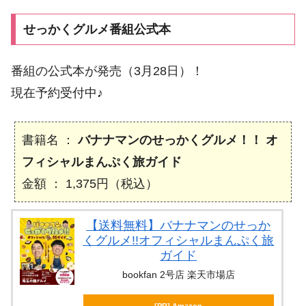
せっかくグルメ番組公式本
番組の公式本が発売（3月28日）！
現在予約受付中♪
書籍名 ：
バナナマンのせっかくグルメ！！ オ
フィシャルまんぷく旅ガイド
金額 ： 1,375円（税込）
【送料無料】バナナマンのせっか
くグルメ!!オフィシャルまんぷく旅
ガイド
bookfan 2号店 楽天市場店
[PR] Amazon