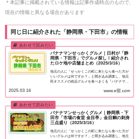
＊本記事に掲載されている情報は記事作成時点のもので、
現在の情報と異なる場合があります
同じ日に紹介された「静岡県・下田市」の情報
バナナマンせっかくグルメ｜日村が「静
岡県・下田市」でグルメ探し！紹介され
たロケ地や店舗まとめ（2025/3/16）
地元の人に「せっかくこの町に来たなら食べた方が
いいグルメは何ですか？」と聞き込み調査し、地元
民オススメの絶品グルメを食べまくる『バナナマン
せっかくグルメ』。2025年3月16日放送の『バナナ
2025.03.16
www.e宿.com
マンのせっかくグルメ』は日村さんが静岡県・下田
市で絶品グルメを満喫！朝獲れ金目鯛を食べ比べ...
バナナマンせっかくグルメ｜静岡県・下
田市「市場の食堂 金目亭」金目鯛の刺身
三点盛り（2025/3/16）
地元の人に「せっかくこの町に来たなら食べた方が
いいグルメは何ですか？」と聞き込み調査し、地元