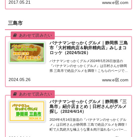
2017.05.21
www.e宿.com
グルメは何ですか？」日本全国でバナナマン日村さ
んが地元民オススメの絶品グルメを聞き込み＆食...
三島市
バナナマンせっかくグルメ｜静岡県 三島
市「大村精肉店＆駒井精肉店」みしまコ
ロッケ（2024/5/26）
バナナマンせっかくグルメ2024年5月26日放送の
『バナナマンのせっかくグルメ』は日村さんが静岡
県 三島市で絶品グルメを満喫！こちらのページでは
その中で紹介された「大村精肉店」「駒井精肉店」
2024.05.26
www.e宿.com
についてまとめました。詳しくはこちら！静岡県 三
島市「大村精肉店」地元の人に「せっかくこの...
バナナマンせっかくグルメ｜静岡県「三
島市」紹介店まとめ｜日村さんがグルメ
探し（2024/4/14）
2024年4月14日放送の『バナナマンのせっかくグル
メ』は日村さんが静岡県 三島で絶品グルメを満喫！
町で人気絶大な極上うな重＆肉汁溢れるハンバーグ
＆人気ラーメン店の絶品チャーハン＆元力士が作る