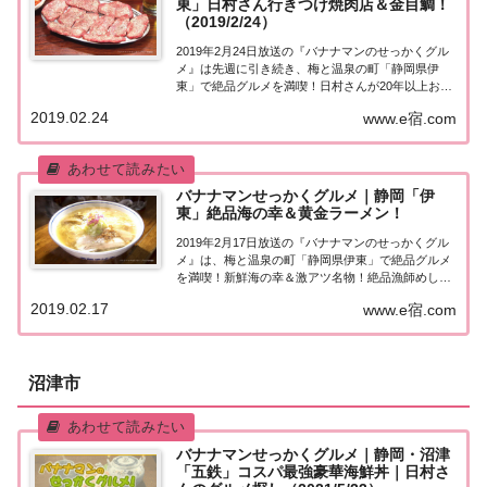
東」日村さん行きつけ焼肉店＆金目鯛！
（2019/2/24）
2019年2月24日放送の『バナナマンのせっかくグル
メ』は先週に引き続き、梅と温泉の町「静岡県伊
東」で絶品グルメを満喫！日村さんが20年以上お忍
びで通う焼肉店!?紹介されたお店はこちら！静岡・
2019.02.24
www.e宿.com
伊東「せっかくこの町に来たなら食べたほうがいい
グルメは何ですか？」日本全国でバナナマン日...
バナナマンせっかくグルメ｜静岡「伊
東」絶品海の幸＆黄金ラーメン！
2019年2月17日放送の『バナナマンのせっかくグル
メ』は、梅と温泉の町「静岡県伊東」で絶品グルメ
を満喫！新鮮海の幸＆激アツ名物！絶品漁師めし、
黄金スープの極上ラーメン、立ち食いそば屋の駅
2019.02.17
www.e宿.com
弁、マダム溺愛スイーツなど、紹介されたお店はこ
ちら！静岡・伊東「せっかくこの町に来たなら食
べ...
沼津市
バナナマンせっかくグルメ｜静岡・沼津
「五鉄」コスパ最強豪華海鮮丼｜日村さ