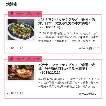
焼津市
バナナマンせっかくグルメ「静岡・焼
津」日本一の漁港で海の幸大満喫！
（2018/11/18）
2018年11月18日放送の『バナナマンのせっかくグル
メ』は静岡県・焼津市で絶品グルメを満喫！焼津の
絶品漁師メシ「海賊焼き」、秋が旬！脂のノリ抜群
の極上戻りカツオ、高級マグロと旬な魚を贅沢にの
2018.11.18
www.e宿.com
せた豪華海鮮丼、焼津で大人気の「プロペラ麺」!?
名物・黒はんべのフライなど、紹介された...
バナナマンせっかくグルメ「静岡・焼
津」秋が旬の獲れたて魚を満喫！
（2018/11/11）
2018年11月11日放送の『バナナマンのせっかくグル
メ』は静岡県・焼津市で絶品グルメを満喫！日本一
の漁港・焼津で秋が旬の獲れたて魚！紹介されたお
店はこちら！静岡県・焼津市「せっかくこの町に来
2018.11.11
www.e宿.com
たなら食べたほうがいいグルメは何ですか？」日本
全国でバナナマン日村さんが地元民オススメの...