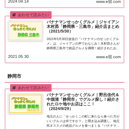
2024.04.14
www.e宿.com
超人気唐揚げなど、紹介されたお店やメニューをま
とめました！詳しくはこちら！日村さんが「静...
バナナマンせっかくグルメ｜ジャイアン
木村昴「静岡県・三島市」紹介店まとめ
（2021/5/30）
2021年5月30日放送の『バナナマンのせっかくグル
メ』は、ジャイアンの声でおなじみ！木村昴さんが
静岡県三島市で絶品グルメを満喫！紹介されたお店
をまとめました！詳しくはこちら！木村昴さんが
2021.05.30
www.e宿.com
「静岡県三島市」でグルメ探し地元の人に「せっか
くこの町に来たなら食べたほうがいいグルメは何
で...
静岡市
バナナマンせっかくグルメ｜野呂佳代＆
中畑清「静岡市」でグルメ探し！紹介さ
れたロケ地やお店はここ！
（2024/9/29）
地元の人に「せっかくこの町に来たなら食べた方が
いいグルメは何ですか？」と聞き込み調査し、地元
民オススメの絶品グルメを食べまくる『バナナマン