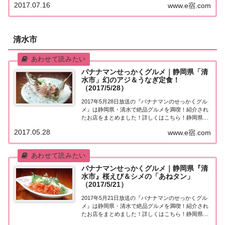
2017.07.16
www.e宿.com
べたほうがいいグルメは何ですか？」今日は静岡
県・沼津！日村さん＆要潤さんが地元の方にオス
ス...
清水市
バナナマンせっかくグルメ｜静岡県「清
水市」幻のアジ＆うなぎ定食！
（2017/5/28）
2017年5月28日放送の『バナナマンのせっかくグル
メ』は静岡県・清水で絶品グルメを満喫！紹介され
たお店をまとめました！詳しくはこちら！静岡県・
清水「せっかくこの町に来たなら食べたほうがいい
2017.05.28
www.e宿.com
グルメは何ですか？」日本全国でバナナマン日村さ
んが地元民オススメの絶品グルメを聞き込み＆食...
バナナマンせっかくグルメ｜静岡県『清
水市』桜えび＆シメの「あねタン」
（2017/5/21）
2017年5月21日放送の『バナナマンのせっかくグル
メ』は静岡県・清水で絶品グルメを満喫！紹介され
たお店をまとめました！詳しくはこちら！静岡県・
清水「せっかくこの町に来たなら食べたほうがいい