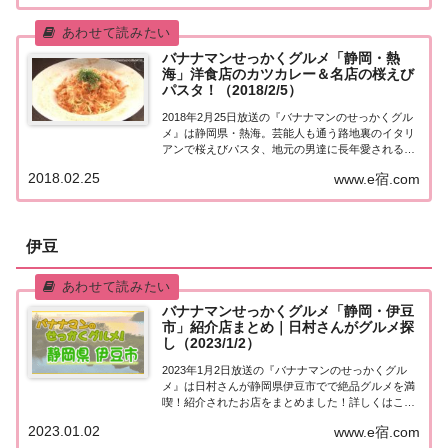
国でバナナマン日村さんが地元民オススメの絶品
グ...
バナナマンせっかくグルメ「静岡・熱
海」洋食店のカツカレー＆名店の桜えび
パスタ！（2018/2/5）
2018年2月25日放送の『バナナマンのせっかくグル
メ』は静岡県・熱海。芸能人も通う路地裏のイタリ
アンで桜えびパスタ、地元の男達に長年愛される洋
食店のカツカレー、奥様に人気！絶品ご飯のお供な
2018.02.25
www.e宿.com
ど、紹介されたお店はこちら！静岡・熱海「せっか
くこの町に来たなら食べたほうがいいグルメは何...
伊豆
バナナマンせっかくグルメ「静岡・伊豆
市」紹介店まとめ｜日村さんがグルメ探
し（2023/1/2）
2023年1月2日放送の『バナナマンのせっかくグル
メ』は日村さんが静岡県伊豆市でで絶品グルメを満
喫！紹介されたお店をまとめました！詳しくはこち
ら！日村さんが「静岡県伊豆市」でグルメ探し地元
2023.01.02
www.e宿.com
の人に「せっかくこの町に来たなら食べたほうがい