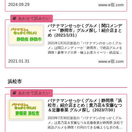
せっかくグルメ』。2024年9月29日放送の『バナナ
2024.09.29
www.e宿.com
マンのせっかくグルメ』はバラエティとドラマで大
活躍・絶好調！野呂佳代＆元祖絶好調男・中畑清...
バナナマンせっかくグルメ｜関口メンデ
ィー「静岡市」グルメ探し！紹介店まと
め（2021/1/31）
2021年1月31日放送の『バナナマンのせっかくグル
メ』は関口メンディーが「静岡市」で絶品グルメを
満喫！豪華マグロ丼・極上お茶スイーツ・絶品塩ラ
ーメンなど、紹介されたお店をまとめました！詳し
2021.01.31
www.e宿.com
くはこちら！メンディーさんが「静岡市」でグルメ
探し地元の人に「せっかくこの町に来たなら食べ...
浜松市
バナナマンせっかくグルメ｜静岡県「浜
松市」紹介店まとめ｜貴乃花＆安藤なつ
＆近藤春菜 グルメ探し（2023/7/30）
2023年7月30日放送の『バナナマンのせっかくグル
メ』は貴乃花＆安藤なつ＆近藤春菜が静岡県 浜松で
絶品グルメを満喫！行列のできる極上うなぎの名
店、濃厚チーズ＆デミソースたっぷり極厚ポークカ