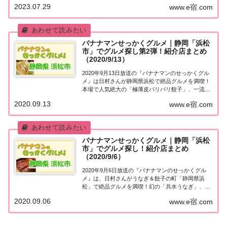
2023.07.29
www.e宿.com
ツ…紹介されたお店やメニューをまとめました！詳
しくはこちら！貴乃花＆安藤なつ＆近藤春菜「静...
バナナマンせっかくグルメ｜静岡「浜松
市」でグルメ探し第2弾！紹介店まとめ
（2020/9/13）
2020年9月13日放送の『バナナマンのせっかくグル
メ』は日村さんが静岡県浜松で絶品グルメを満喫！
本場で人気絶大の「極薄皮パリパリ餃子」、一流職
人が夫婦で作り上げる行列「黄金色ラーメン」紹介
2020.09.13
www.e宿.com
されたお店をまとめました！詳しくはこちら！日村
さんが「静岡県浜松」へ！地元の人に「せっかく...
バナナマンせっかくグルメ｜静岡「浜松
市」でグルメ探し！紹介店まとめ
（2020/9/6）
2020年9月6日放送の『バナナマンのせっかくグル
メ』は、日村さんがうなぎ＆餃子の町「静岡県浜
松」で絶品グルメを満喫！幻の「共水うなぎ」、サ
クサク車海老天丼、超希少な「どうまん蟹」、地元
2020.09.06
www.e宿.com
で人気の超濃厚豚骨ラーメンなど、紹介されたお店
をまとめました！詳しくはこちら！日村さんが「静
岡...