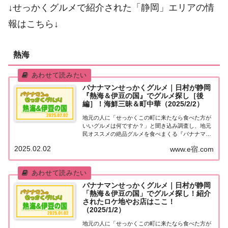
↓せっかくグルメで紹介された「静岡」エリアの情
報はこちら↓
熱海
バナナマンせっかくグルメ｜日村が静岡
『熱海＆伊豆の国』でグルメ探し［後
編］！海鮮三昧＆町中華（2025/2/2）
地元の人に「せっかくこの町に来たなら食べた方が
いいグルメは何ですか？」と聞き込み調査し、地元
民オススメの絶品グルメを食べまくる『バナナマン
せっかくグルメ』。2025年2月2日放送の『バナナマ
2025.02.02
www.e宿.com
ンのせっかくグルメ』は日村さんが静岡・熱海＆伊
豆の国で絶品グルメを満喫［続編］！熱海で朝獲...
バナナマンせっかくグルメ｜日村が静岡
「熱海＆伊豆の国」でグルメ探し！紹介
されたロケ地やお店はここ！
（2025/1/2）
地元の人に「せっかくこの町に来たなら食べた方が