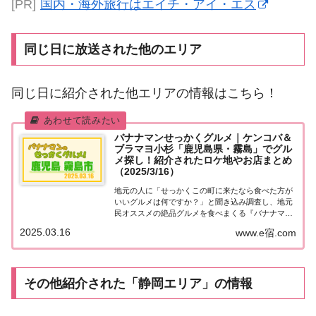
[PR]
国内・海外旅行はエイチ・アイ・エス
同じ日に放送された他のエリア
同じ日に紹介された他エリアの情報はこちら！
バナナマンせっかくグルメ｜ケンコバ＆
ブラマヨ小杉「鹿児島県・霧島」でグル
メ探し！紹介されたロケ地やお店まとめ
（2025/3/16）
地元の人に「せっかくこの町に来たなら食べた方が
いいグルメは何ですか？」と聞き込み調査し、地元
民オススメの絶品グルメを食べまくる『バナナマン
せっかくグルメ』。2025年3月16日放送の『バナナ
2025.03.16
www.e宿.com
マンのせっかくグルメ』はケンコバ＆ブラマヨ小杉
が鹿児島県・霧島で絶品グルメを満喫！ハラミ・...
その他紹介された「静岡エリア」の情報