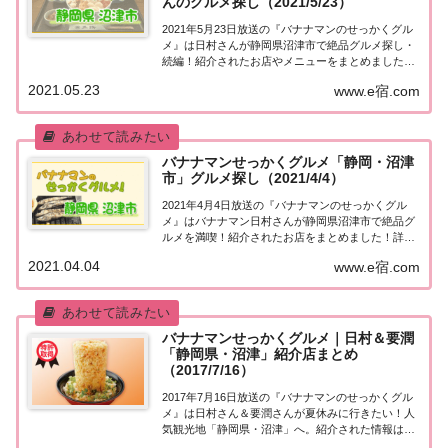
んのグルメ探し（2021/5/23）
2021年5月23日放送の『バナナマンのせっかくグル
メ』は日村さんが静岡県沼津市で絶品グルメ探し・
続編！紹介されたお店やメニューをまとめました！
詳しくはこちら！日村さんが「静岡・沼津市」でグ
2021.05.23
www.e宿.com
ルメ探し［続編］地元の人に「せっかくこの町に来
たなら食べたほうがいいグルメは何ですか？」と...
バナナマンせっかくグルメ「静岡・沼津
市」グルメ探し（2021/4/4）
2021年4月4日放送の『バナナマンのせっかくグル
メ』はバナナマン日村さんが静岡県沼津市で絶品グ
ルメを満喫！紹介されたお店をまとめました！詳し
くはこちら！日村さんが「静岡・沼津市」でグルメ
2021.04.04
www.e宿.com
探し地元の人に「せっかくこの町に来たなら食べた
ほうがいいグルメは何ですか？」と聞き込み、地
元...
バナナマンせっかくグルメ｜日村＆要潤
「静岡県・沼津」紹介店まとめ
（2017/7/16）
2017年7月16日放送の『バナナマンのせっかくグル
メ』は日村さん＆要潤さんが夏休みに行きたい！人
気観光地「静岡県・沼津」へ。紹介された情報はこ
ちら！静岡県・沼津「せっかくこの町に来たなら食