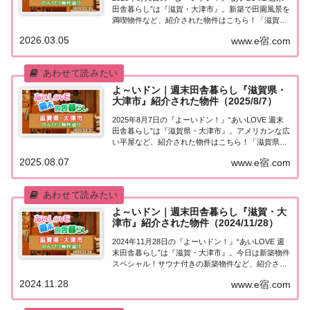
田舎暮らし”は『滋賀・大津市』。新築で田園風景を
満喫物件など、紹介された物件はこちら！「滋賀・
大津市」で田舎暮らし今日「週末田舎暮らし」の物
2026.03.05
www.e宿.com
件を紹介するのは滋賀県・大津市。（出典：）琵琶
湖の県庁所在地で、琵琶湖に沿って南北に...
よ～いドン｜週末田舎暮らし『滋賀県・
大津市』紹介された物件（2025/8/7）
2025年8月7日の『よーいドン！』“あいLOVE 週末
田舎暮らし”は『滋賀県・大津市』。アメリカンな広
い平屋など、紹介された物件はこちら！「滋賀県・
大津市」で田舎暮らし今日「週末田舎暮らし」の物
2025.08.07
www.e宿.com
件を紹介するのは滋賀県・大津市。（出典：）滋賀
県の県庁所在であり中核市に指定されてい...
よ～いドン｜週末田舎暮らし『滋賀・大
津市』紹介された物件（2024/11/28）
2024年11月28日の『よーいドン！』“あいLOVE 週
末田舎暮らし”は『滋賀・大津市』。今日は新築物件
スペシャル！サウナ付きの新築物件など、紹介され
た物件はこちら！「滋賀・大津市」で田舎暮らし今
2024.11.28
www.e宿.com
日「週末田舎暮らし」の物件を紹介するのは滋賀・
大津市。（出典：）滋賀県の南西部に位...