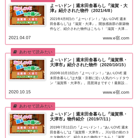
よ～いドン｜週末田舎暮らし『滋賀・大
津』紹介された物件（2021/4/8）
2021年4月8日の『よーいドン！』“あいLOVE 週末
田舎暮らし”は『滋賀・大津』。開放感抜群の新築物
件など、紹介された物件はこちら！「滋賀・大津」
で田舎暮らし今日「週末田舎暮らし」の物件を紹介
2021.04.07
www.e宿.com
するのは滋賀・大津。（出典：）比叡山と琵琶湖に
抱かれた自然を存分に感じられる町、滋賀...
よ～いドン｜週末田舎暮らし『滋賀県・
大津市』紹介された物件（2020/10/15）
2020年10月15日の『よーいドン！』“あいLOVE 週
末田舎暮らし”は大阪・京都に近い人気のベッドタウ
ン『滋賀県・大津市』。琵琶湖まですぐ！最新設備
が整ったリフォーム物件など、紹介された物件はこ
2020.10.15
www.e宿.com
ちら！「滋賀県・大津市」で田舎暮らし今日「週末
田舎暮らし」の物件を紹介するのは滋賀...
よ～いドン｜週末田舎暮らし『滋賀県・
大津市』物件紹介（2019/7/11）
2019年7月11日の『よーいドン！』“あいLOVE 週末
田舎暮らし”は『滋賀県・大津市』。川が目の前の３
ケタ物件など、紹介された物件はこちら！「滋賀