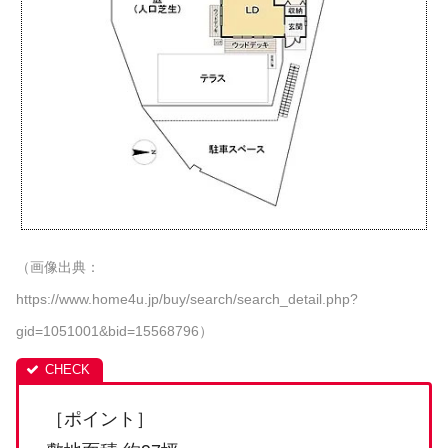
（画像出典：
https://www.home4u.jp/buy/search/search_detail.php?
gid=1051001&bid=15568796）
［ポイント］