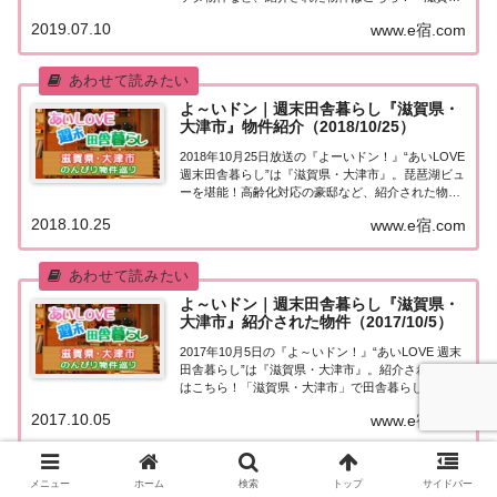
県・大津市」で田舎暮らし今日「週末田舎暮らし」
2019.07.10
www.e宿.com
の物件を紹介するのは滋賀県・大津市。（出典：）
滋賀県の南西の端に位置する大津市。琵琶...
よ～いドン｜週末田舎暮らし『滋賀県・
大津市』物件紹介（2018/10/25）
2018年10月25日放送の『よーいドン！』“あいLOVE
週末田舎暮らし”は『滋賀県・大津市』。琵琶湖ビュ
ーを堪能！高齢化対応の豪邸など、紹介された物件
はこちら！「滋賀県・大津市」で田舎暮らし今日
2018.10.25
www.e宿.com
「週末田舎暮らし」の物件を紹介するのは滋賀県・
大津市。（出典：）滋賀県の県庁所在地...
よ～いドン｜週末田舎暮らし『滋賀県・
大津市』紹介された物件（2017/10/5）
2017年10月5日の『よ～いドン！』“あいLOVE 週末
田舎暮らし”は『滋賀県・大津市』。紹介された物件
はこちら！「滋賀県・大津市」で田舎暮らし今日
「週末田舎暮らし」物件を紹介するのは滋賀県・大
2017.10.05
www.e宿.com
津市。（出典：）大津は滋賀県の県庁所在地。南部
は商業地域だが、湖西に行くと山が広がる...
メニュー
ホーム
検索
トップ
サイドバー