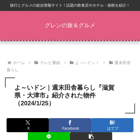
旅行とグルメの総合情報サイト！話題の飲食店やホテル・旅館を紹介！
グレンの旅＆グルメ
ホーム
テレビ番組
よ～いドン！
週末田舎
暮らし
よ～いドン｜週末田舎暮らし『滋賀
県・大津市』紹介された物件
（2024/1/25）
X
Facebook
はてブ