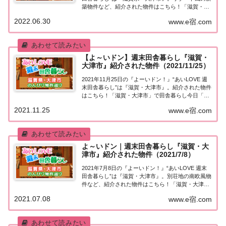
築物件など、紹介された物件はこちら！「滋賀・大
津市」で田舎暮らし今日「週末田舎暮らし」の物件
2022.06.30
www.e宿.com
を紹介するのは滋賀・大津市。滋賀県の南西部に位
置する大津市。人口は約34万人。恵ま...
【よ～いドン】週末田舎暮らし『滋賀・
大津市』紹介された物件（2021/11/25）
2021年11月25日の『よーいドン！』“あいLOVE 週
末田舎暮らし”は『滋賀・大津市』。紹介された物件
はこちら！「滋賀・大津市」で田舎暮らし今日「週
末田舎暮らし」の物件を紹介するのは滋賀県大津
2021.11.25
www.e宿.com
市。（出典：）滋賀県の南西部に位置する大津市。
人口は約34万4千人。琵琶湖の雄大な景...
よ～いドン｜週末田舎暮らし『滋賀・大
津市』紹介された物件（2021/7/8）
2021年7月8日の『よーいドン！』“あいLOVE 週末
田舎暮らし”は『滋賀・大津市』。別荘地の南欧風物
件など、紹介された物件はこちら！「滋賀・大津
市」で田舎暮らし今日「週末田舎暮らし」の物件を
2021.07.08
www.e宿.com
紹介するのは滋賀県・大津市。（出典：）滋賀県の
南西部に位置する大津市。人口はおよそ34...