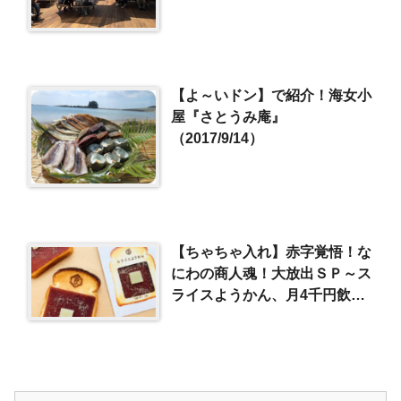
【よ～いドン】で紹介！海女小
屋『さとうみ庵』
（2017/9/14）
【ちゃちゃ入れ】赤字覚悟！な
にわの商人魂！大放出ＳＰ～ス
ライスようかん、月4千円飲み
放題 他