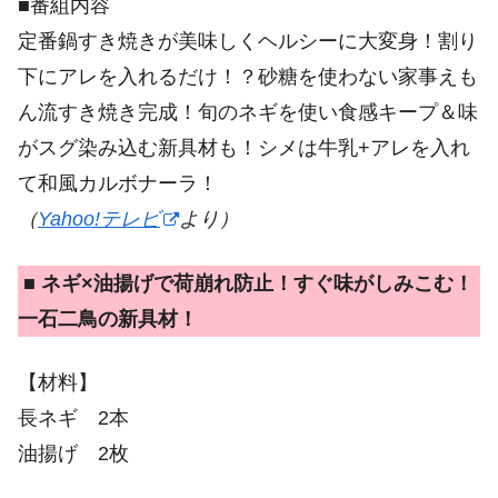
■番組内容
定番鍋すき焼きが美味しくヘルシーに大変身！割り
下にアレを入れるだけ！？砂糖を使わない家事えも
ん流すき焼き完成！旬のネギを使い食感キープ＆味
がスグ染み込む新具材も！シメは牛乳+アレを入れ
て和風カルボナーラ！
（
Yahoo!テレビ
より）
■ ネギ×油揚げで荷崩れ防止！すぐ味がしみこむ！
一石二鳥の新具材！
【材料】
長ネギ 2本
油揚げ 2枚