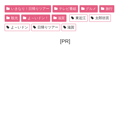
いきなり！日帰りツアー
テレビ番組
グルメ
旅行
観光
よ～いドン！
滋賀
東近江
太郎坊宮
よ～いドン
日帰りツアー
滋賀
[PR]