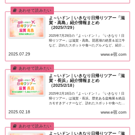
が街行く人にいきなり声をかけ、そのまま日帰り...
よ～いドン｜いきなり日帰りツアー「滋
賀・高島」紹介情報まとめ
（2025/7/29）
2025年7月29日の『よ～いドン！』「いきなり！日
帰りツアー」は滋賀・高島。琵琶湖の絶景＆近江牛
など、訪れたスポットや食べたグルメなど、紹介さ
れた情報をまとめました！「滋賀・高島」日帰りツ
2025.07.29
www.e宿.com
アー麒麟・田村さんが街行く人にいきなり声をか
け、そのまま日帰りツアーにご招待する『いきな
り...
よ～いドン｜いきなり日帰りツアー「滋
賀・長浜」紹介情報まとめ
（2025/2/18）
2025年2月18日の『よ～いドン！』「いきなり！日
帰りツアー」は滋賀・長浜。歴史ある盆梅展＆絶品
カモすきディナーなど、訪れたスポットや食べたグ
ルメなど、紹介された情報をまとめました！「滋
2025.02.18
www.e宿.com
賀・長浜」日帰りツアー麒麟・田村さんが街行く人
にいきなり声をかけ、そのまま日帰りツアーにご
招...
よ～いドン｜いきなり日帰りツアー「滋