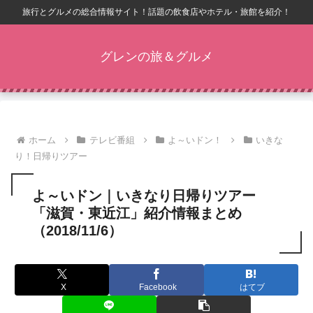
旅行とグルメの総合情報サイト！話題の飲食店やホテル・旅館を紹介！
グレンの旅＆グルメ
ホーム
テレビ番組
よ～いドン！
いきな
り！日帰りツアー
よ～いドン｜いきなり日帰りツアー
「滋賀・東近江」紹介情報まとめ
（2018/11/6）
X
Facebook
はてブ