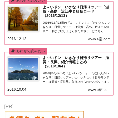
よ～いドン｜いきなり日帰りツアー「滋
賀・高島」近江牛＆紅葉ロード
（2016/12/13）
2016年12月13日の『よ～いドン！』「たむけんのい
きなり！日帰りツアー」は滋賀・高島。近江牛＆紅
葉ロードなど取り上げられたスポットはこちら！
「滋賀・高島」日帰りツアー今日の『たむけんの日
2016.12.12
www.e宿.com
帰りツアー』は滋賀。・郷土料理「とんちゃん焼
き」ランチ・2.4㎞続く紅葉ロード「メタセコイ...
よ～いドン｜いきなり日帰りツアー「滋
賀・長浜」紹介情報まとめ
（2016/10/4）
2016年10月4日の『よ～いドン！』「たむけんのい
きなり！日帰りツアー」の「いきなり！日帰りツア
ー」は滋賀・長浜旅。取り上げられたスポットはこ
ちら！「滋賀・長浜」日帰りツアー今日の『たむけ
2016.10.04
www.e宿.com
んの日帰りツアー』は滋賀・長浜旅。・郷土料理 焼
鯖そうめんランチ・神が宿る島 パワースポッ...
[PR]