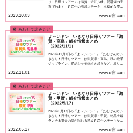
り！日帰りツアー」は滋賀・近江八幡。琵琶湖の宝
石びわます、近江牛の石焼ステーキ、本格的な流鏑
馬体験など、取り上げられた情報はこちら！「滋
2023.10.03
www.e宿.com
賀・近江八幡」日帰りツアー麒麟・田村さんが街行
く人にいきなり声をかけ、そのまま日帰りツアーに
ご...
よ～いドン｜いきなり日帰りツアー「滋
賀・高島」紹介情報まとめ
（2022/11/1）
2022年11月1日の『よ～いドン！』「たむけんのい
きなり！日帰りツアー」は滋賀県・高島。秋の絶景
ジップライン、絶品シャモ鍋すき焼きなど、取り上
げられた情報はこちら！「滋賀・高島」日帰りツア
2022.11.01
www.e宿.com
ー街行く人にいきなり声をかけ、そのまま日帰りツ
アーにご招待する『たむけんの日帰りツアー』の...
よ～いドン｜いきなり日帰りツアー「滋
賀・甲賀」紹介情報まとめ
（2022/5/17）
2022年5月17日の『よ～いドン！』「たむけんのい
きなり！日帰りツアー」は滋賀県・甲賀。絶品土鍋
ランチ＆黄金の鶏が現れる滝＆近江牛ステーキな
ど、取り上げられた情報はこちら！「滋賀・甲賀」
2022.05.17
www.e宿.com
日帰りツアー街行く人にいきなり声をかけ、そのま