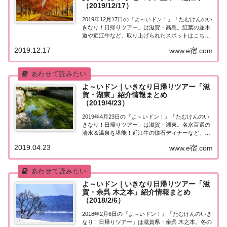
（2019/12/17）
2019年12月17日の『よ～いドン！』「たむけんのい
きなり！日帰りツアー」は滋賀・高島。紅葉の並木
道や近江牛など、取り上げられたスポットはこち
ら！「滋賀・高島」日帰りツアー街行く人にいきな
2019.12.17
www.e宿.com
り声をかけ、そのまま日帰りツアーにご招待する
『たむけんの日帰りツアー』のコーナー。今日の
行...
よ～いドン｜いきなり日帰りツアー「滋
賀・湖東」紹介情報まとめ
（2019/4/23）
2019年4月23日の『よ～いドン！』「たむけんのい
きなり！日帰りツアー」は滋賀・湖東。名水百選の
清水＆温泉を堪能！近江牛の懐石ディナーなど、取
り上げられたスポットはこちら！「滋賀・湖東」日
2019.04.23
www.e宿.com
帰りツアー街行く人にいきなり声をかけ、そのまま
日帰りツアーにご招待する『たむけんの日帰りツ...
よ～いドン｜いきなり日帰りツアー「滋
賀・余呉 木之本」紹介情報まとめ
（2018/2/6）
2018年2月6日の『よ～いドン！』「たむけんのいき
なり！日帰りツアー」は滋賀県・余呉 木之本。冬の