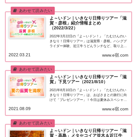
ま日帰りツアーにご招待する『たむけんの日帰り
ツ...
よ～いドン｜いきなり日帰りツアー「滋
賀・彦根」紹介情報まとめ
（2022/3/22）
2022年3月22日の『よ～いドン！』「たむけんのい
きなり！日帰りツアー」は滋賀県・彦根。ハンググ
ライダー体験、近江牛うどんランチなど、取り上げ
られた情報はこちら！「滋賀・彦根」日帰りツアー
2022.03.21
www.e宿.com
街行く人にいきなり声をかけ、そのまま日帰りツア
ーにご招待する『たむけんの日帰りツアー』のコ...
よ～いドン｜いきなり日帰りツアー「滋
賀」下見ツアー（2021/8/10）
2021年8月10日の『よ～いドン！』「たむけんのい
きなり！日帰りツアー」は、おばさまとの旅行に向
けて「プレゼンツアー」！今日は夏休みスペシャ
ル！渋谷凪咲ちゃんと一緒に夏の滋賀を満喫！滋賀
2021.08.09
www.e宿.com
のオススメポイントを紹介します。取り上げられた
スポットはこちら！「滋賀」日帰りプレゼンツア
ー...
よ～いドン｜いきなり日帰りツアー「滋
賀・高島」メタセコイア並木＆近江牛