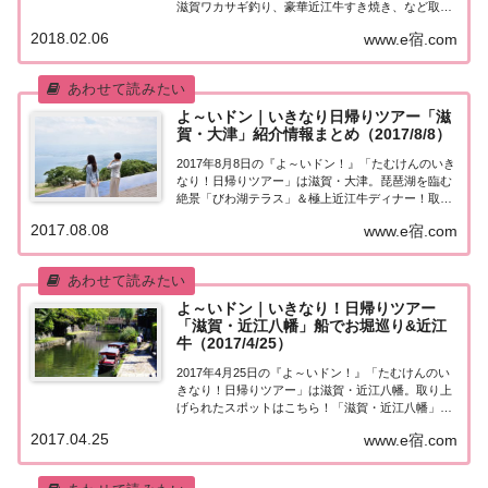
滋賀ワカサギ釣り、豪華近江牛すき焼き、など取り
上げられたスポットはこちら！「滋賀・余呉 木之
2018.02.06
www.e宿.com
本」日帰りツアー今日の『たむけんの日帰りツア
ー』は滋賀・余呉 木之本。・絶景の余呉湖でワ...
よ～いドン｜いきなり日帰りツアー「滋
賀・大津」紹介情報まとめ（2017/8/8）
2017年8月8日の『よ～いドン！』「たむけんのいき
なり！日帰りツアー」は滋賀・大津。琵琶湖を臨む
絶景「びわ湖テラス」＆極上近江牛ディナー！取り
上げられたスポットはこちら！「滋賀・大津」日帰
2017.08.08
www.e宿.com
りツアー今日の『たむけんの日帰りツアー』は滋
賀・大津。・琵琶湖を見渡す絶景テラスで体験!?...
よ～いドン｜いきなり！日帰りツアー
「滋賀・近江八幡」船でお堀巡り&近江
牛（2017/4/25）
2017年4月25日の『よ～いドン！』「たむけんのい
きなり！日帰りツアー」は滋賀・近江八幡。取り上
げられたスポットはこちら！「滋賀・近江八幡」日
帰りツアー今日の『たむけんの日帰りツアー』は滋
2017.04.25
www.e宿.com
賀・近江八幡。・近江の郷土料理でランチ・近江商
人の町を散策・ゆったり八幡堀めぐり・近江牛の...