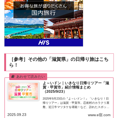
［参考］その他の「滋賀県」の日帰り旅はこち
ら！
よ～いドン｜いきなり日帰りツアー「滋
賀・甲賀市」紹介情報まとめ
（2025/9/23）
2025年9月23日の『よ～いドン！』「いきなり！日
帰りツアー」は滋賀・甲賀市。忍術村のカラクリ屋
敷、近江牛マツタケを堪能！など、訪れたスポット
や食べたグルメなど、紹介された情報をまとめまし
2025.09.23
www.e宿.com
た！「滋賀・甲賀市」日帰りツアー麒麟・田村さん