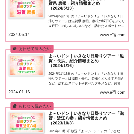
賀県 彦根」紹介情報まとめ
（2024/5/13）
2024年5月13日の『よ～いドン！』「いきなり！日
帰りツアー」は滋賀県 彦根。彦根の城下町をぶらり
＆近江牛のしゃぶしゃぶなど、訪れたスポットや食
べたグルメなど、紹介された情報をまとめました！
2024.05.14
www.e宿.com
「滋賀県 彦根」日帰りツアー麒麟・田村さんが街行
く人にいきなり声をかけ、そのまま日帰りツ...
よ～いドン｜いきなり日帰りツアー「滋
賀・長浜」紹介情報まとめ
（2024/1/16）
2024年1月16日の『よ～いドン！』「いきなり！日
帰りツアー」は滋賀・長浜。名物うどん＆すき焼き
など、訪れたスポットや食べたグルメなど、紹介さ
れた情報をまとめました！「滋賀・長浜」日帰りツ
2024.01.16
www.e宿.com
アー麒麟・田村さんが街行く人にいきなり声をか
け、そのまま日帰りツアーにご招待する『いきな
り...
よ～いドン｜いきなり日帰りツアー「滋
賀・近江八幡」紹介情報まとめ
（2023/10/3）
2023年10月3日放送『よ～いドン！』の「いきな