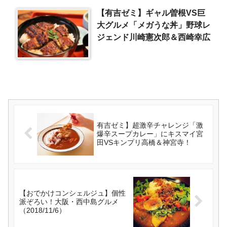
【有吉ゼミ】ギャル曽根VS巨
大グルメ「メガうな丼」野球レ
ジェンド川崎憲次郎＆西崎幸広
有吉ゼミ】超激辛チャレンジ「激
爆辛スープカレー」にキスマイ宮
田VSキンプリ高橋＆神宮寺！
【おでかけコンシェルジュ】個性
派ぞろい！大阪・西中島グルメ
（2018/11/6）