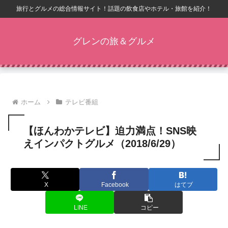
旅行とグルメの総合情報サイト！話題の飲食店やホテル・旅館を紹介！
グレンの旅＆グルメ
ホーム
テレビ番組
【ほんわかテレビ】迫力満点！SNS映
えインパクトグルメ（2018/6/29）
X
Facebook
はてブ
LINE
コピー