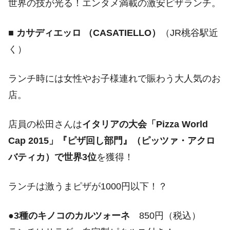
世界の技が光る！エンタメ満載の激安ピザランチ。
■
カサディエッロ （CASATIELLO）
（JR桃谷駅近
く）
ランチ時には女性やお子様連れで賑わう大人気のお
店。
店員の松田さんは
イタリアの大会「Pizza World
Cap 2015」『ピザ回し部門』（ピッツァ・アクロ
バティカ）で世界3位
を獲得！
ランチは激うまピザが1000円以下！？
●
3種のキノコのカルツォーネ
850円（税込）