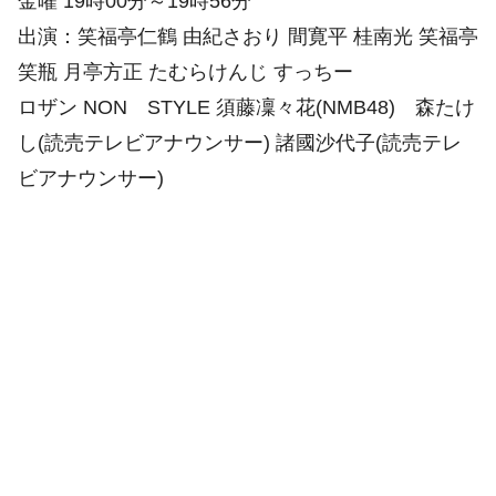
金曜 19時00分～19時56分
出演：笑福亭仁鶴 由紀さおり 間寛平 桂南光 笑福亭
笑瓶 月亭方正 たむらけんじ すっちー
ロザン NON STYLE 須藤凜々花(NMB48) 森たけ
し(読売テレビアナウンサー) 諸國沙代子(読売テレ
ビアナウンサー)