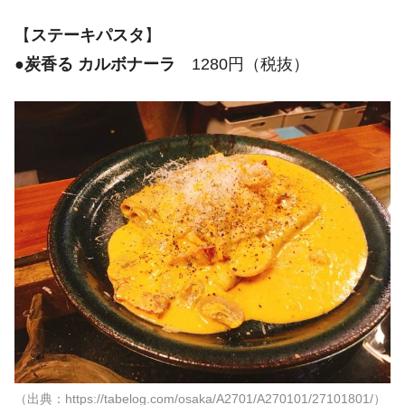
【
ステーキパスタ
】
●
炭香る カルボナーラ
1280円（税抜）
（出典：https://tabelog.com/osaka/A2701/A270101/27101801/）