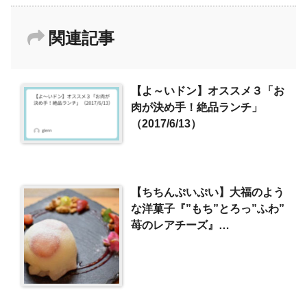
関連記事
【よ～いドン】オススメ３「お
肉が決め手！絶品ランチ」
（2017/6/13）
【ちちんぷいぷい】大福のよう
な洋菓子『”もち”とろっ”ふわ”
苺のレアチーズ』
（2018/1/16）