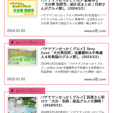
バナナマンせっかくグルメ 新春SP】
「大分県 別府市」紹介店まとめ｜日村さ
んがグルメ探し（2024/1/2）
バナナマンせっかくグルメ2024年1月2日放送の『バ
ナナマンのせっかくグルメ 新春SP』は日村さんが
大分県 別府市で絶品グルメを満喫！極上和牛ステー
キや絶品！具だくさん天丼など、紹介されたお店や
2024.01.02
www.e宿.com
メニューをまとめました！詳しくはこちら！日村さ
んが「大分県 別府市」でグルメ探し地元の...
バナナマンせっかくグルメ】Sexy
Zone「大分県別府」佐藤勝利＆中島健
人＆松島聡のグルメ探し（2023/1/2）
2023年1月2日放送の『バナナマンのせっかくグル
メ』はSexy Zone 佐藤勝利＆中島健人＆松島聡が人
気温泉地・大分県別府で絶品グルメを満喫！紹介さ
れたお店をまとめました！詳しくはこちら！Sexy
2023.01.02
www.e宿.com
Zone 佐藤勝利＆中島健人＆松島聡「大分・別府」
でグルメ探し地元の人に「せっ...
バナナマンせっかくグルメ】設楽さん初
ロケ「大分・別府」絶品グルメ大満喫！
（2018/5/13）
2018年5月13日放送の『バナナマンのせっかくグル