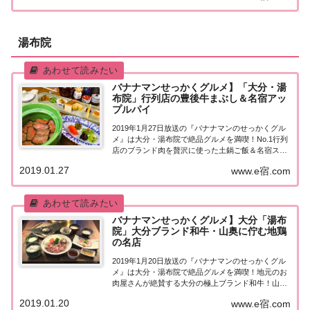
食べたほうがいいグルメは何ですか？」日本...
湯布院
バナナマンせっかくグルメ】「大分・湯
布院」行列店の豊後牛まぶし＆名宿アッ
プルパイ
2019年1月27日放送の『バナナマンのせっかくグル
メ』は大分・湯布院で絶品グルメを満喫！No.1行列
店のブランド肉を贅沢に使った土鍋ご飯＆名宿スイ
ーツなど、紹介されたお店はこちら！大分・湯布院
2019.01.27
www.e宿.com
の絶品グルメ「せっかくこの町に来たなら食べたほ
うがいいグルメは何ですか？」日本全国でバ...
バナナマンせっかくグルメ】大分「湯布
院」大分ブランド和牛・山奥に佇む地鶏
の名店
2019年1月20日放送の『バナナマンのせっかくグル
メ』は大分・湯布院で絶品グルメを満喫！地元のお
肉屋さんが絶賛する大分の極上ブランド和牛！山奥
にポツンとたたずむ三大地鶏が満喫できる名店な
2019.01.20
www.e宿.com
ど、紹介されたお店はこちら！大分・湯布院の絶品