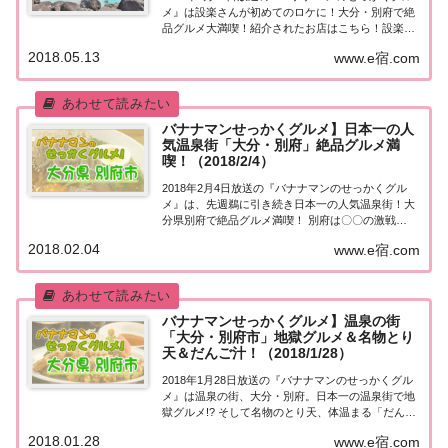
メ』は設楽さんが初めてのロケに！大分・別府で絶
品グルメ大満喫！紹介されたお店はこちら！設楽さ
んが「大分・別府」へ「せっかくこの町に来たなら
2018.05.13
www.e宿.com
食べたほうがいいグルメは何ですか？」日本全国で
バナナマン日村さんが地元民オススメの絶品グル...
バナナマンせっかくグルメ】日本一の人
気温泉街「大分・別府」絶品グルメ満
喫！（2018/2/4）
2018年2月4日放送の『バナナマンのせっかくグル
メ』は、先週鵜に引き続き日本一の人気温泉街！大
分県別府で絶品グルメ満喫！ 別府は〇〇の激戦
区！？人気No１店に感動！食通が認めたラーメ
2018.02.04
www.e宿.com
ン！？そして屋台グルメも満喫！スタジオには人気
お取り寄せグルメが登場！紹介された情報はこち
ら！日...
バナナマンせっかくグルメ】温泉の街
「大分・別府市」地獄グルメ＆名物とり
天＆だんご汁！（2018/1/28）
2018年1月28日放送の『バナナマンのせっかくグル
メ』は温泉の街、大分・別府。日本一の温泉街で地
獄グルメ!? そして名物のとり天、体温まる「だんご
汁」まで…紹介されたお店はこちら！日本一の人気
2018.01.28
www.e宿.com
温泉街「大分・別府」「せっかくこの町に来たなら