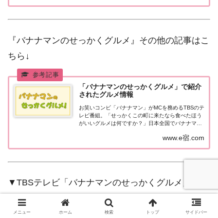
グルメ「せっかくこの町に来たなら食べたほうが
い...
『バナナマンのせっかくグルメ』その他の記事はこ
ちら↓
「バナナマンのせっかくグルメ」で紹介
されたグルメ情報
お笑いコンビ「バナナマン」がMCを務めるTBSのテ
レビ番組。「せっかくこの町に来たなら食べたほう
がいいグルメは何ですか？」日本全国でバナナマン
日村さんが地元民オススメの絶品グルメを聞き込み
www.e宿.com
＆食べまくり！
▼TBSテレビ「バナナマンのせっかくグルメ」
日曜 18時30分～18時55分
出演：バナナマン(設楽統・日村勇紀)
メニュー
ホーム
検索
トップ
サイドバー