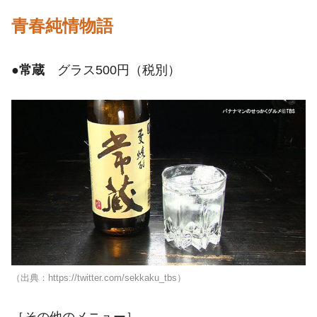
青春純情物語
●
常蔵
グラス500円（税別）
（出典：https://twitter.com/sekkaku_tbs）