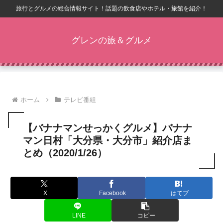
旅行とグルメの総合情報サイト！話題の飲食店やホテル・旅館を紹介！
グレンの旅＆グルメ
ホーム
テレビ番組
【バナナマンせっかくグルメ】バナナ
マン日村「大分県・大分市」紹介店ま
とめ（2020/1/26）
X
Facebook
はてブ
LINE
コピー