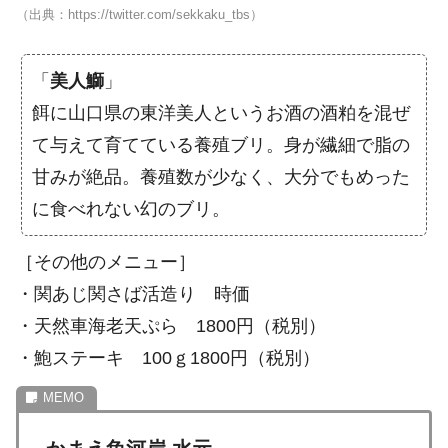
（出典：https://twitter.com/sekkaku_tbs）
「
美人鰤
」
餌に山口県の東洋美人というお酒の酒粕を混ぜ
て与えて育てている養殖ブリ。身が繊細で脂の
甘みが絶品。養殖数が少なく、大分でもめった
に食べれない幻のブリ。
［その他のメニュー］
・関あじ関さば活造り 時価
・天然車海老天ぷら 1800円（税別）
・鮑ステーキ 100ｇ1800円（税別）