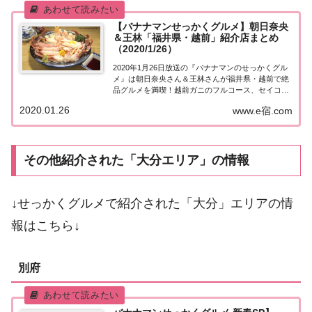
【バナナマンせっかくグルメ】朝日奈央
＆王林「福井県・越前」紹介店まとめ
（2020/1/26）
2020年1月26日放送の『バナナマンのせっかくグル
メ』は朝日奈央さん＆王林さんが福井県・越前で絶
品グルメを満喫！越前ガニのフルコース、セイコガ
ニ丼、地元漁師も絶賛する海鮮居酒屋など、紹介さ
2020.01.26
www.e宿.com
れたお店はこちら！朝日奈央＆王林「福井県・越
前」地元の人に「せっかくこの町に来たなら食べ
た...
その他紹介された「大分エリア」の情報
↓せっかくグルメで紹介された「大分」エリアの情
報はこちら↓
別府