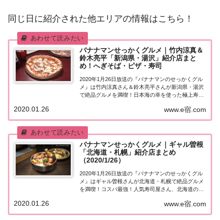
同じ日に紹介された他エリアの情報はこちら！
バナナマンせっかくグルメ｜竹内涼真＆
鈴木亮平「新潟県・湯沢」紹介店まと
め！へぎそば・ピザ・寿司
2020年1月26日放送の『バナナマンのせっかくグル
メ』は竹内涼真さん＆鈴木亮平さんが新潟県・湯沢
で絶品グルメを満喫！日本海の幸を使った極上寿
司、ゲレンデの真ん中にある本格石釜ピザなど、紹
2020.01.26
www.e宿.com
介されたお店はこちら！竹内涼真＆鈴木亮平「新潟
県・湯沢」地元の人に「せっかくこの町に来たな
ら...
バナナマンせっかくグルメ｜ギャル曽根
「北海道・札幌」紹介店まとめ
（2020/1/26）
2020年1月26日放送の『バナナマンのせっかくグル
メ』はギャル曽根さんが北海道・札幌で絶品グルメ
を満喫！コスパ最強！人気寿司屋さん、北海道の食
材をふんだん使った絶品スープカレーなど、紹介さ
2020.01.26
www.e宿.com
れたお店はこちら！ギャル曽根さんが「北海道・札
幌」へ！地元の人に「せっかくこの町に来たなら...