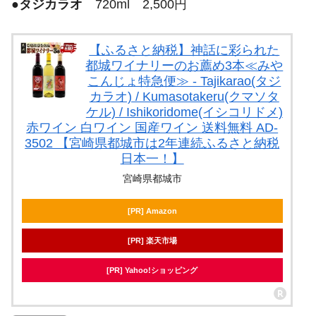
●
タジカラオ
720ml 2,500円
【ふるさと納税】神話に彩られた
都城ワイナリーのお薦め3本≪みや
こんじょ特急便≫ - Tajikarao(タジ
カラオ) / Kumasotakeru(クマソタ
ケル) / Ishikoridome(イシコリドメ)
赤ワイン 白ワイン 国産ワイン 送料無料 AD-
3502 【宮崎県都城市は2年連続ふるさと納税
日本一！】
宮崎県都城市
[PR] Amazon
[PR] 楽天市場
[PR] Yahoo!ショッピング