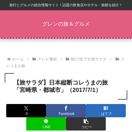
旅行とグルメの総合情報サイト！話題の飲食店やホテル・旅館を紹介！
グレンの旅＆グルメ
ホーム
テレビ番組
朝だ!生です旅サラダ
コ
レうまの旅
【旅サラダ】日本縦断コレうまの旅
「宮崎県・都城市」（2017/7/1）
X
Facebook
はてブ
LINE
コピー