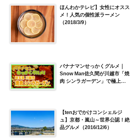
ほんわかテレビ】女性にオスス
メ！人気の個性派ラーメン
（2018/3/9）
バナナマンせっかくグルメ｜
Snow Man佐久間が川越市「焼
肉 シンラガーデン」で極上焼
肉＆肉寿司（2025/11/23）
【tenおでかけコンシェルジ
ュ】京都・嵐山～世界公認！絶
品グルメ（2016/12/6）