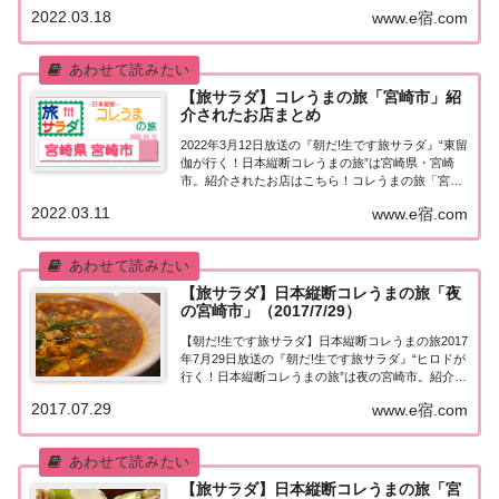
介されたお店はこちら！コレうまの旅「宮崎・都城
2022.03.18
www.e宿.com
市」「東留伽が行く！日本縦断コレうまの旅」東留
伽アナウンサーが美味しいもの探し♪今...
【旅サラダ】コレうまの旅「宮崎市」紹
介されたお店まとめ
2022年3月12日放送の『朝だ!生です旅サラダ』“東留
伽が行く！日本縦断コレうまの旅”は宮崎県・宮崎
市。紹介されたお店はこちら！コレうまの旅「宮崎
市」「東留伽が行く！日本縦断コレうまの旅」東留
2022.03.11
www.e宿.com
伽アナウンサーが美味しいもの探し♪今週は宮崎
県・宮崎市へ！地元の新しい食文化「朝ラー」...
【旅サラダ】日本縦断コレうまの旅「夜
の宮崎市」（2017/7/29）
【朝だ!生です旅サラダ】日本縦断コレうまの旅2017
年7月29日放送の『朝だ!生です旅サラダ』“ヒロドが
行く！日本縦断コレうまの旅”は夜の宮崎市。紹介さ
れたお店＆商品はこちら！日本縦断コレうまの旅
2017.07.29
www.e宿.com
「夜の宮崎市」「ヒロドが行く！日本縦断コレうま
の旅」。今週は、夜の宮崎市へ！ 国内・...
【旅サラダ】日本縦断コレうまの旅「宮