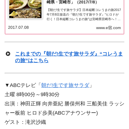
崎県・宮崎市」（2017/7/8）
【朝だ!生です旅サラダ】日本縦断コレうまの旅2017
年7月8日放送の『朝だ!生です旅サラダ』“ヒロドが
行く！日本縦断コレうまの旅”は宮崎県宮崎市へ！長
嶋茂雄＆王貞治が愛した味に出会う！紹介されたお
2017.07.08
www.e宿.com
店＆商品はこちら！プレゼントもあります♪コレう
まの旅「宮崎県・宮崎市」「ヒロドが行く...
これまでの『朝だ!生です旅サラダ』“コレうま
の旅”はこちら
▼ABCテレビ「
朝だ!生です旅サラダ
」
土曜 8時00分～9時30分
出演：神田正輝 向井亜紀 勝俣州和 三船美佳 ラッシ
ャー板前 ヒロド歩美(ABCアナウンサー)
ゲスト：滝沢沙織