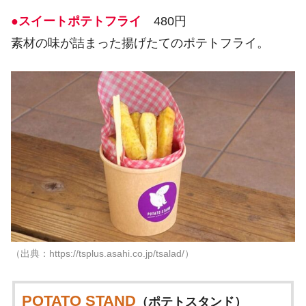
●スイートポテトフライ
480円
素材の味が詰まった揚げたてのポテトフライ。
（出典：https://tsplus.asahi.co.jp/tsalad/）
POTATO STAND
（ポテトスタンド）