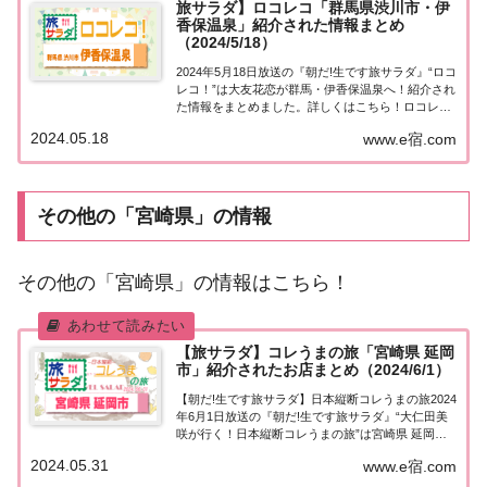
旅サラダ】ロコレコ「群馬県渋川市・伊
香保温泉」紹介された情報まとめ
（2024/5/18）
2024年5月18日放送の『朝だ!生です旅サラダ』“ロコ
レコ！”は大友花恋が群馬・伊香保温泉へ！紹介され
た情報をまとめました。詳しくはこちら！ロコレコ
「群馬・伊香保温泉」月一回放送のコーナー「ロコ
2024.05.18
www.e宿.com
レコ！」。“旅人”となるリポーターが各地でロコ
（＝地元の人）を訪ね、町の魅力・レコメ...
その他の「宮崎県」の情報
その他の「宮崎県」の情報はこちら！
【旅サラダ】コレうまの旅「宮崎県 延岡
市」紹介されたお店まとめ（2024/6/1）
【朝だ!生です旅サラダ】日本縦断コレうまの旅2024
年6月1日放送の『朝だ!生です旅サラダ』“大仁田美
咲が行く！日本縦断コレうまの旅”は宮崎県 延岡
市。紹介されたお店はこちら！コレうまの旅「宮崎
2024.05.31
www.e宿.com
県 延岡市」「日本縦断コレうまの旅」４代目プレゼ
ントソムリエ・大仁田美咲アナウンサーが...