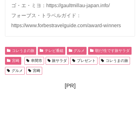
ゴ・エ・ミヨ：https://gaultmillau-japan.info/
フォーブス・トラベルガイド：
https://www.forbestravelguide.com/award-winners
コレうまの旅
テレビ番組
グルメ
朝だ!生です旅サラダ
宮崎
串間市
旅サラダ
プレゼント
コレうまの旅
グルメ
宮崎
[PR]