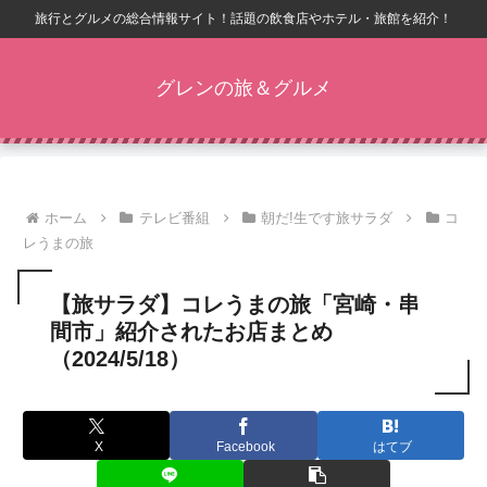
旅行とグルメの総合情報サイト！話題の飲食店やホテル・旅館を紹介！
グレンの旅＆グルメ
ホーム
テレビ番組
朝だ!生です旅サラダ
コ
レうまの旅
【旅サラダ】コレうまの旅「宮崎・串
間市」紹介されたお店まとめ
（2024/5/18）
X
Facebook
はてブ