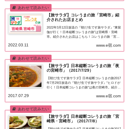
【旅サラダ】コレうまの旅「宮崎市」紹
介されたお店まとめ
2022年3月12日放送の『朝だ!生です旅サラダ』“東留
伽が行く！日本縦断コレうまの旅”は宮崎県・宮崎
市。紹介されたお店はこちら！コレうまの旅「宮崎
市」「東留伽が行く！日本縦断コレうまの旅」東留
2022.03.11
www.e宿.com
伽アナウンサーが美味しいもの探し♪今週は宮崎
県・宮崎市へ！地元の新しい食文化「朝ラー」...
【旅サラダ】日本縦断コレうまの旅「夜
の宮崎市」（2017/7/29）
【朝だ!生です旅サラダ】日本縦断コレうまの旅2017
年7月29日放送の『朝だ!生です旅サラダ』“ヒロドが
行く！日本縦断コレうまの旅”は夜の宮崎市。紹介さ
れたお店＆商品はこちら！日本縦断コレうまの旅
2017.07.29
www.e宿.com
「夜の宮崎市」「ヒロドが行く！日本縦断コレうま
の旅」。今週は、夜の宮崎市へ！ 国内・...
【旅サラダ】日本縦断コレうまの旅「宮
崎県・宮崎市」（2017/7/8）
【朝だ!生です旅サラダ】日本縦断コレうまの旅2017