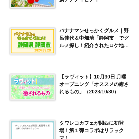
バナナマンせっかくグルメ｜野
呂佳代＆中畑清「静岡市」でグ
ルメ探し！紹介されたロケ地や
お店はここ！（2024/9/29）
【ラヴィット】10月30日 月曜
オープニング「オススメの癒さ
れるもの」（2023/10/30）
タワレコカフェが関西に初登
場！第１弾コラボはリラック
マ！