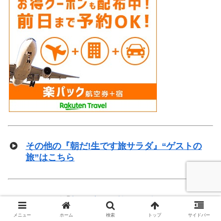
その他の『朝だ!生です旅サラダ』“ゲストの
旅”はこちら
▼ABCテレビ「
朝だ!生です旅サラダ
」
土曜 8時00分～9時30分
メニュー
ホーム
検索
トップ
サイドバー