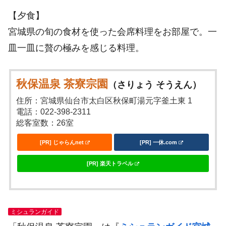
【夕食】
宮城県の旬の食材を使った会席料理をお部屋で。一
皿一皿に贅の極みを感じる料理。
秋保温泉 茶寮宗園
（さりょう そうえん）
住所：宮城県仙台市太白区秋保町湯元字釜土東 1
電話：022-398-2311
総客室数：26室
[PR] じゃらんnet
[PR] 一休.com
[PR] 楽天トラベル
ミシュランガイド