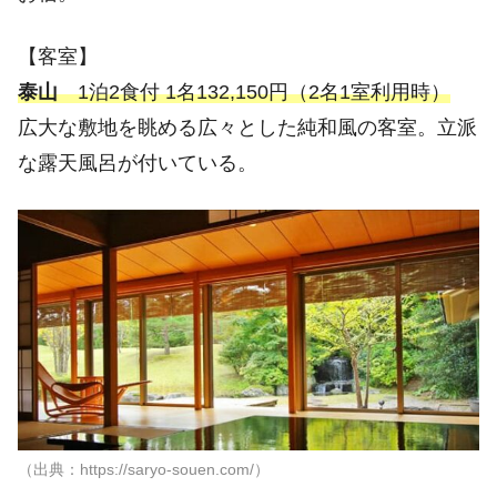
【客室】
泰山
1泊2食付 1名132,150円（2名1室利用時）
広大な敷地を眺める広々とした純和風の客室。立派
な露天風呂が付いている。
（出典：https://saryo-souen.com/）