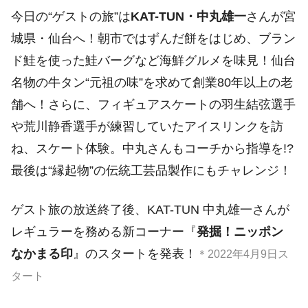
今日の“ゲストの旅”は
KAT-TUN・中丸雄一
さんが宮
城県・仙台へ！朝市ではずんだ餅をはじめ、ブラン
ド鮭を使った鮭バーグなど海鮮グルメを味見！仙台
名物の牛タン“元祖の味”を求めて創業80年以上の老
舗へ！さらに、フィギュアスケートの羽生結弦選手
や荒川静香選手が練習していたアイスリンクを訪
ね、スケート体験。中丸さんもコーチから指導を!?
最後は“縁起物”の伝統工芸品製作にもチャレンジ！
ゲスト旅の放送終了後、KAT-TUN 中丸雄一さんが
レギュラーを務める新コーナー『
発掘！ニッポン
なかまる印
』のスタートを発表！
＊2022年4月9日ス
タート