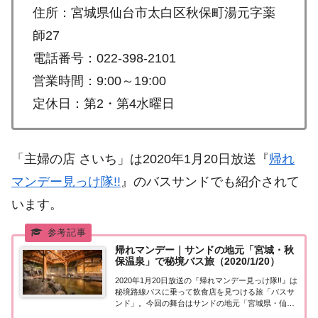
住所：宮城県仙台市太白区秋保町湯元字薬
師27
電話番号：022-398-2101
営業時間：9:00～19:00
定休日：第2・第4水曜日
「主婦の店 さいち」は2020年1月20日放送『
帰れ
マンデー見っけ隊!!
』のバスサンドでも紹介されて
います。
帰れマンデー｜サンドの地元「宮城・秋
保温泉」で秘境バス旅（2020/1/20）
2020年1月20日放送の『帰れマンデー見っけ隊!!』は
秘境路線バスに乗って飲食店を見つける旅「バスサ
ンド」。今回の舞台はサンドの地元「宮城県・仙台
市」！サンドイッチマンと一緒に旅をするのは佐藤