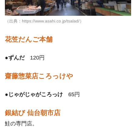
（出典：https://www.asahi.co.jp/tsalad/）
花笠だんご本舗
●
ずんだ
120円
齋藤惣菜店ころっけや
●
じゃがじゃがころっけ
65円
銀結び 仙台朝市店
鮭の専門店。