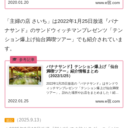
2020.01.20
www.e宿.com
隆太＆本田望結＆SnowMan目黒蓮＆宮下草薙の草
薙！果たして飲食店は見つかるのか？紹...
「主婦の店 さいち」は2022年1月25日放送『バナ
ナサンド』のサンドウィッチマンプレゼンツ「テン
ション爆上げ仙台満喫ツアー」でも紹介されていま
す。
バナナサンド】テンション爆上げ「仙台
満喫ツアー」紹介情報まとめ
（2022/1/25）
2022年1月25日放送の『バナナサンド』はサンドウ
ィッチマンプレゼンツ「テンション爆上げ仙台満喫
ツアー」。訪れた場所やお店をまとめました！紹介
された情報はこちら！サンドプレゼンツ「テンショ
2022.01.25
www.e宿.com
ン爆上げ仙台満喫ツアー」「バナナマンに仙台を案
内したかった」というサンドウィッチマンが仙台...
（2025.9.13）
追記