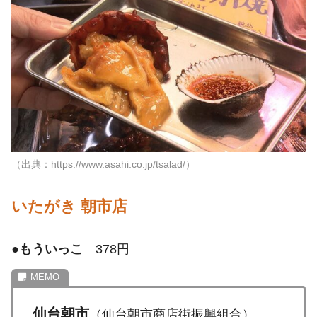
（出典：https://www.asahi.co.jp/tsalad/）
いたがき 朝市店
●
もういっこ
378円
仙台朝市
（仙台朝市商店街振興組合）