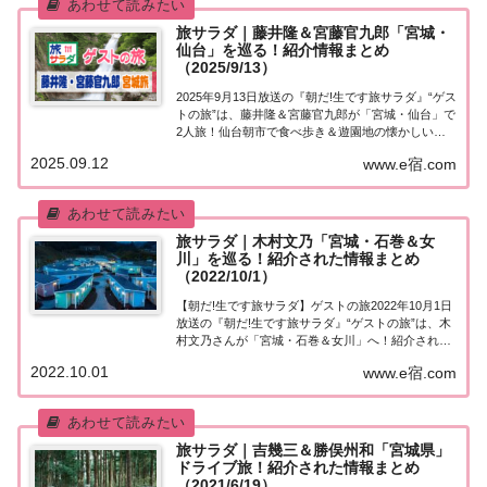
旅サラダ｜藤井隆＆宮藤官九郎「宮城・
仙台」を巡る！紹介情報まとめ
（2025/9/13）
2025年9月13日放送の『朝だ!生です旅サラダ』“ゲス
トの旅”は、藤井隆＆宮藤官九郎が「宮城・仙台」で
2人旅！仙台朝市で食べ歩き＆遊園地の懐かしいア
トラクション＆秋保温泉で名物のおはぎ＆蕎麦の名
2025.09.12
www.e宿.com
店で日本酒を飲みながら語り合う！訪れたスポット
や食べたグルメなど、紹介された情報をま...
旅サラダ｜木村文乃「宮城・石巻＆女
川」を巡る！紹介された情報まとめ
（2022/10/1）
【朝だ!生です旅サラダ】ゲストの旅2022年10月1日
放送の『朝だ!生です旅サラダ』“ゲストの旅”は、木
村文乃さんが「宮城・石巻＆女川」へ！紹介された
お店や宿の情報はこちら！木村文乃「宮城・石巻＆
2022.10.01
www.e宿.com
女川」を巡る今日の“ゲストの旅”は木村文乃さん。
第二の故郷と呼ぶ宮城県・女川町へ。ス...
旅サラダ｜吉幾三＆勝俣州和「宮城県」
ドライブ旅！紹介された情報まとめ
（2021/6/19）