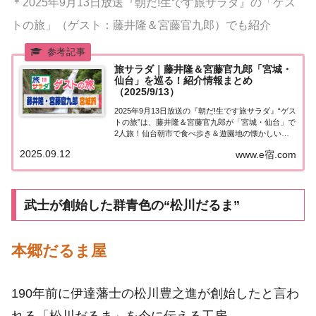
＊2025年9月13日放送『朝だ!生です旅サラダ』の「ゲス
トの旅」（ゲスト：藤井隆＆宮藤官九郎）でも紹介
旅サラダ｜藤井隆＆宮藤官九郎「宮城・
仙台」を巡る！紹介情報まとめ
（2025/9/13）
2025年9月13日放送の『朝だ!生です旅サラダ』“ゲス
トの旅”は、藤井隆＆宮藤官九郎が「宮城・仙台」で
2人旅！仙台朝市で食べ歩き＆遊園地の懐かしいア
トラクション＆秋保温泉で名物のおはぎ＆蕎麦の名
2025.09.12
www.e宿.com
店で日本酒を飲みながら語り合う！訪れたスポット
や食べたグルメなど、紹介された情報をま...
武士が創始した群青色の“松川だるま”
本郷だるま屋
190年前に伊達藩士の松川豊之進が創始したと言わ