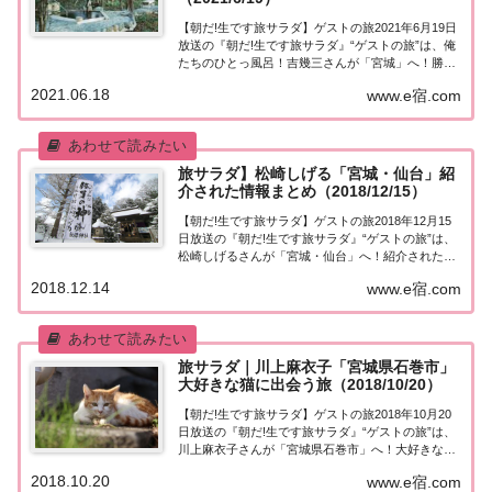
【朝だ!生です旅サラダ】ゲストの旅2021年6月19日
放送の『朝だ!生です旅サラダ』“ゲストの旅”は、俺
たちのひとっ風呂！吉幾三さんが「宮城」へ！勝俣
州和さんとドライブ旅！春限定の絶景スポットに癒
2021.06.18
www.e宿.com
やされます！紹介された情報はこちら！吉幾三＆勝
俣州和「宮城県」ドライブ旅今日の“ゲス...
旅サラダ】松崎しげる「宮城・仙台」紹
介された情報まとめ（2018/12/15）
【朝だ!生です旅サラダ】ゲストの旅2018年12月15
日放送の『朝だ!生です旅サラダ』“ゲストの旅”は、
松崎しげるさんが「宮城・仙台」へ！紹介された情
報はこちら！宮城・仙台今日の“ゲストの旅”は松崎
2018.12.14
www.e宿.com
しげるさん。仙台のサッカーチーム「ベガルタ仙
台」と縁のある松崎さん。ユアテックスタ...
旅サラダ｜川上麻衣子「宮城県石巻市」
大好きな猫に出会う旅（2018/10/20）
【朝だ!生です旅サラダ】ゲストの旅2018年10月20
日放送の『朝だ!生です旅サラダ』“ゲストの旅”は、
川上麻衣子さんが「宮城県石巻市」へ！大好きなネ
コをテーマに旅します♪ 紹介された情報はこちら！
2018.10.20
www.e宿.com
宮城県・石巻市今日の“ゲストの旅”は川上麻衣子さ