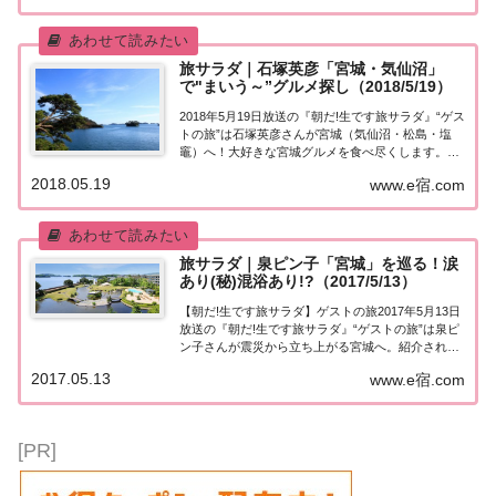
ん。大好きな「ネコ」をテーマに巡り...
旅サラダ｜石塚英彦「宮城・気仙沼」
で"まいう～”グルメ探し（2018/5/19）
2018年5月19日放送の『朝だ!生です旅サラダ』“ゲス
トの旅”は石塚英彦さんが宮城（気仙沼・松島・塩
竈）へ！大好きな宮城グルメを食べ尽くします。紹
介された情報はこちら！石塚英彦さんが宮城で「ま
2018.05.19
www.e宿.com
いう～」グルメ探し今日の“ゲストの旅”は石塚英彦
さん。石塚英彦さんが宮城（気仙沼・松島...
旅サラダ｜泉ピン子「宮城」を巡る！涙
あり(秘)混浴あり!?（2017/5/13）
【朝だ!生です旅サラダ】ゲストの旅2017年5月13日
放送の『朝だ!生です旅サラダ』“ゲストの旅”は泉ピ
ン子さんが震災から立ち上がる宮城へ。紹介された
情報はこちら！泉ピン子さんが「宮城」へ今日の“ゲ
2017.05.13
www.e宿.com
ストの旅”は泉ピン子さん。震災から立ち上がる宮城
へ！ 国内・海外旅行はエイチ・アイ...
[PR]