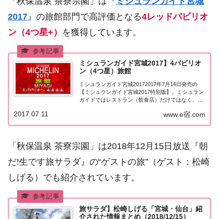
「秋保温泉 茶寮宗園」は『
ミシュランガイド宮城
2017
』の旅館部門で高評価となる
4レッドパビリオ
ン（4つ星+）
を獲得しています。
ミシュランガイド宮城2017】4パビリオ
ン（4つ星）旅館
ミシュランガイド宮城20172017年7月14日発売の
【ミシュランガイド宮城2017特別版】。ミシュラン
ガイドではレストラン（飲食店）だけではなく、ホ
テルや旅館の格付けも行っています。このページで
2017.07.11
www.e宿.com
は【ミシュランガイド宮城2017特別版】に掲載され
た４つ星旅館★★★★を一覧にまとめ...
「秋保温泉 茶寮宗園」は2018年12月15日放送『朝
だ!生です旅サラダ』の“ゲストの旅”（ゲスト：松崎
しげる）でも紹介されています。
旅サラダ】松崎しげる「宮城・仙台」紹
介された情報まとめ（2018/12/15）