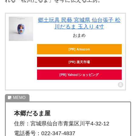
れる「松川だるま」を今に伝える工房。
郷土玩具 民藝 宮城県 仙台張子 松
川だるま 玉入り 4寸
おまめ
[PR] Amazon
[PR] 楽天市場
[PR] Yahoo!ショッピング
本郷だるま屋
住所：宮城県仙台市青葉区川平4-32-12
電話番号：022-347-4837