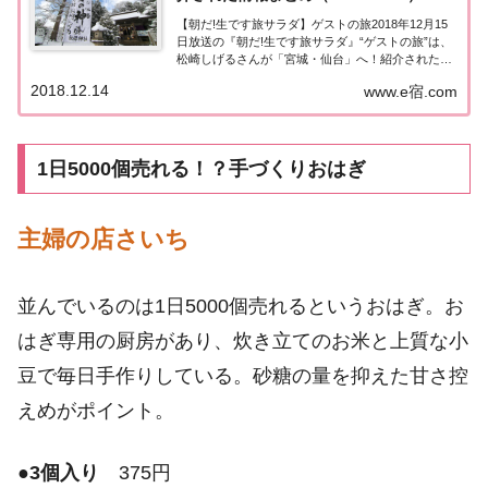
【朝だ!生です旅サラダ】ゲストの旅2018年12月15
日放送の『朝だ!生です旅サラダ』“ゲストの旅”は、
松崎しげるさんが「宮城・仙台」へ！紹介された情
報はこちら！宮城・仙台今日の“ゲストの旅”は松崎
2018.12.14
www.e宿.com
しげるさん。仙台のサッカーチーム「ベガルタ仙
台」と縁のある松崎さん。ユアテックスタ...
1日5000個売れる！？手づくりおはぎ
主婦の店さいち
並んでいるのは1日5000個売れるというおはぎ。お
はぎ専用の厨房があり、炊き立てのお米と上質な小
豆で毎日手作りしている。砂糖の量を抑えた甘さ控
えめがポイント。
●
3個入り
375円