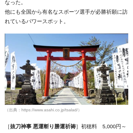
なった。
他にも全国から有名なスポーツ選手が必勝祈願に訪
れているパワースポット。
（出典：https://www.asahi.co.jp/tsalad/）
［
抜刀神事 悪運斬り勝運祈祷
］初穂料 5,000円～