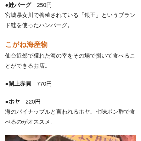
●
鮭バーグ
250円
宮城県女川で養殖されている「銀王」というブラン
ド鮭を使ったハンバーグ。
こがね海産物
仙台近郊で獲れた海の幸をその場で捌いて食べるこ
とができるお店。
●
閖上赤貝
770円
●
ホヤ
220円
海のパイナップルと言われるホヤ。七味ポン酢で食
べるのがオススメ。