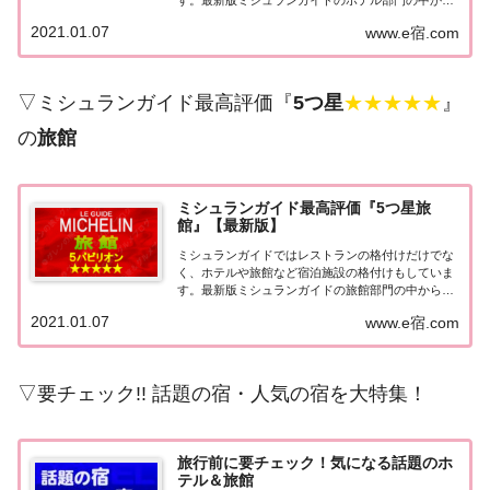
最高評価の『5つ星★★★★★』を獲得したホテル
2021.01.07
www.e宿.com
をまとめてみました♪ いずれのホテルも人気ランキ
ングなどで常に上位を賑わす有名ホテル。各ホテル
の...
▽ミシュランガイド最高評価『
5つ星
★★★★★
』
の
旅館
ミシュランガイド最高評価『5つ星旅
館』【最新版】
ミシュランガイドではレストランの格付けだけでな
く、ホテルや旅館など宿泊施設の格付けもしていま
す。最新版ミシュランガイドの旅館部門の中から最
高評価の『5つ星★★★★★』を獲得した旅館をま
2021.01.07
www.e宿.com
とめてみました♪ いずれも人気ランキングなどで常
に上位を賑わす有名旅館。各旅館の情報と口コミ評
価...
▽要チェック!! 話題の宿・人気の宿を大特集！
旅行前に要チェック！気になる話題のホ
テル＆旅館