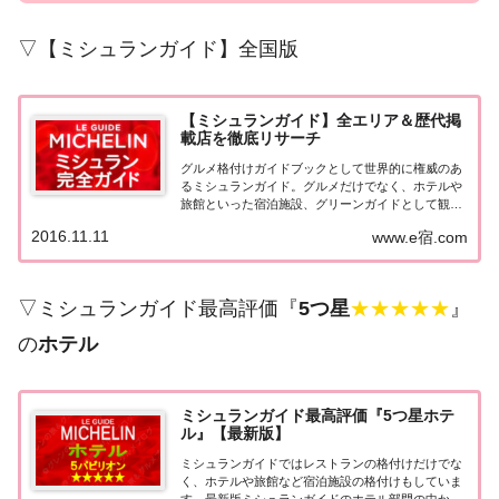
▽【ミシュランガイド】全国版
【ミシュランガイド】全エリア＆歴代掲
載店を徹底リサーチ
グルメ格付けガイドブックとして世界的に権威のあ
るミシュランガイド。グルメだけでなく、ホテルや
旅館といった宿泊施設、グリーンガイドとして観光
スポットなどのガイドブックも展開しています。日
2016.11.11
www.e宿.com
本版としては、2007年11月20日に「ミシュランガイ
ド東京版2008」が発売されてからエリアを...
▽ミシュランガイド最高評価『
5つ星
★★★★★
』
の
ホテル
ミシュランガイド最高評価『5つ星ホテ
ル』【最新版】
ミシュランガイドではレストランの格付けだけでな
く、ホテルや旅館など宿泊施設の格付けもしていま
す。最新版ミシュランガイドのホテル部門の中から