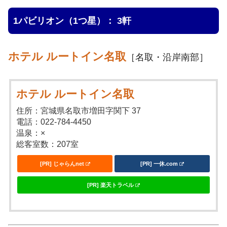
1パビリオン（1つ星）： 3軒
ホテル ルートイン名取
［名取・沿岸南部］
ホテル ルートイン名取
住所：宮城県名取市増田字関下 37
電話：022-784-4450
温泉：×
総客室数：207室
[PR] じゃらんnet
[PR] 一休.com
[PR] 楽天トラベル