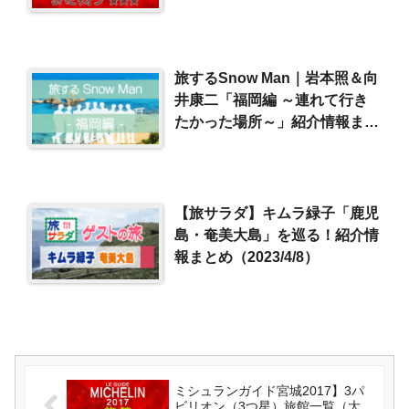
旅するSnow Man｜岩本照＆向
井康二「福岡編 ～連れて行き
たかった場所～」紹介情報まと
め（2025/8/10）
【旅サラダ】キムラ緑子「鹿児
島・奄美大島」を巡る！紹介情
報まとめ（2023/4/8）
ミシュランガイド宮城2017】3パ
ビリオン（3つ星）旅館一覧（大