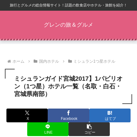
旅行とグルメの総合情報サイト！話題の飲食店やホテル・旅館を紹介！
グレンの旅＆グルメ
ホーム
国内ホテル
ミシュラン1つ星ホテル
ミシュランガイド宮城2017】1パビリオ
ン（1つ星）ホテル一覧（名取・白石・
宮城県南部）
X
Facebook
はてブ
LINE
コピー