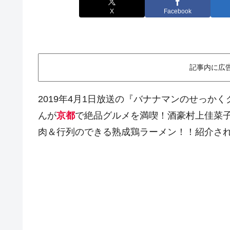
X
Facebook
記事内に広
2019年4月1日放送の『バナナマンのせっか
んが
京都
で絶品グルメを満喫！酒豪村上佳菜
肉＆行列のできる熟成鶏ラーメン！！紹介さ