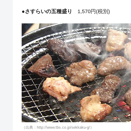
●
さすらいの五種盛り
1,570円(税別)
（出典：http://www.tbs.co.jp/sekkaku-g/）