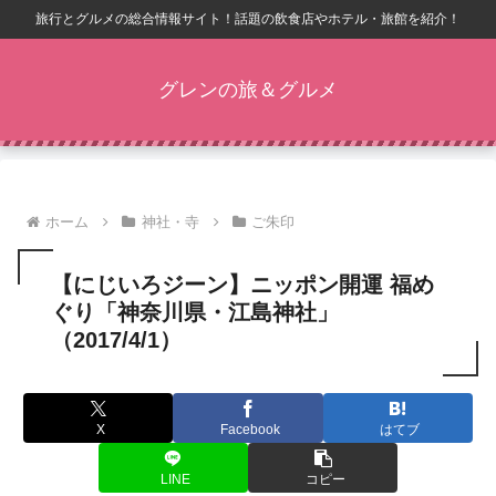
旅行とグルメの総合情報サイト！話題の飲食店やホテル・旅館を紹介！
グレンの旅＆グルメ
ホーム
神社・寺
ご朱印
【にじいろジーン】ニッポン開運 福め
ぐり「神奈川県・江島神社」
（2017/4/1）
X
Facebook
はてブ
LINE
コピー