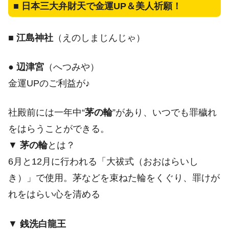
■
日本三大弁財天で金運UP＆美人祈願！
■
江島神社
（えのしまじんじゃ）
●
辺津宮
（へつみや）
金運UPのご利益が♪
社殿前には一年中“
茅の輪
”があり、いつでも罪穢れ
をはらうことができる。
▼
茅の輪
とは？
6月と12月に行われる「大祓式（おおはらいし
き）」で使用。茅などを束ねた輪をくぐり、罪けが
れをはらい心を清める
▼
銭洗白龍王