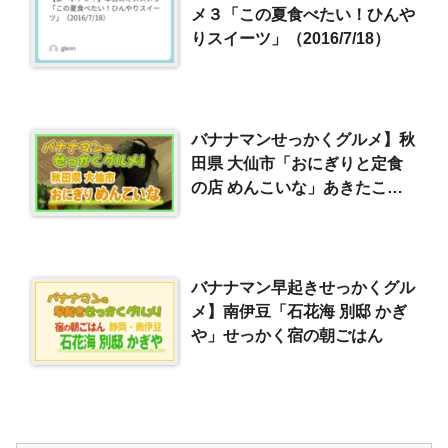
メ３「この夏食べたい！ひんや
りスイーツ」（2016/7/18）
バナナマンせっかくグルメ】秋
田県 大仙市「おにぎりと定食
の店 めんこいな」あきたこま
ち新米おにぎり（2024/11/24）
バナナマン早起きせっかくグル
メ】南伊豆「石花海 別邸 かぎ
や」せっかく宿の朝ごはん