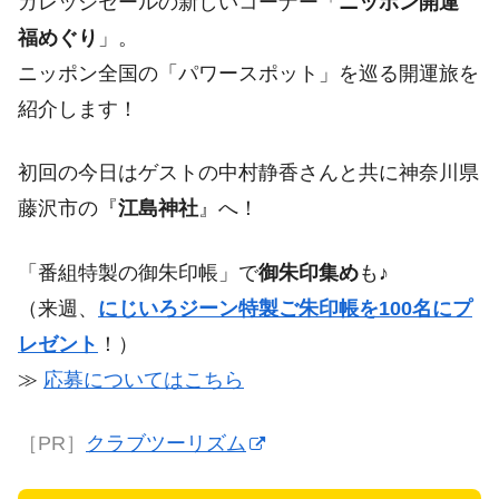
ガレッジセールの新しいコーナー「
ニッポン開運
福めぐり
」。
ニッポン全国の「パワースポット」を巡る開運旅を
紹介します！
初回の今日はゲストの中村静香さんと共に神奈川県
藤沢市の『
江島神社
』へ！
「番組特製の御朱印帳」で
御朱印集め
も♪
（来週、
にじいろジーン特製ご朱印帳を100名にプ
レゼント
！）
≫
応募についてはこちら
［PR］
クラブツーリズム