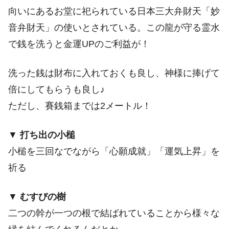
向いにあるお堂に祀られている日本三大弁財天「妙
音弁財天」の使いとされている。この龍が守る霊水
で銭を洗うと金運UPのご利益が！
洗った銭は財布に入れておくも良し、神様に捧げて
倍にしてもらうも良し♪
ただし、賽銭箱までは2メートル！
▼
打ち出の小槌
小槌を三回なでながら「心願成就」「運気上昇」を
祈る
▼
むすびの樹
二つの幹が一つの根で結ばれていることから様々な