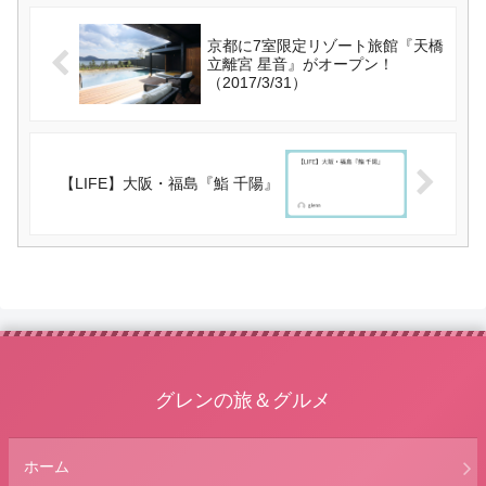
京都に7室限定リゾート旅館『天橋
立離宮 星音』がオープン！
（2017/3/31）
【LIFE】大阪・福島『鮨 千陽』
グレンの旅＆グルメ
ホーム