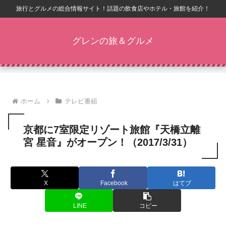
旅行とグルメの総合情報サイト！話題の飲食店やホテル・旅館を紹介！
グレンの旅＆グルメ
ホーム
テレビ番組
京都に7室限定リゾート旅館『天橋立離
宮 星音』がオープン！（2017/3/31）
X
Facebook
はてブ
LINE
コピー