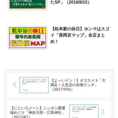
たSP」（2016/9/15）
【松本家の休日】ホンマはスゴ
イ「長岡京マップ」全店まと
め！
【よ～いドン！】オススメ３「大
満足！人気店の名物ランチ」
（2017/3/31）
【にじいろジーン】ニッポン開運
福めぐり「神奈川県・江島神社」
（2017/4/1）