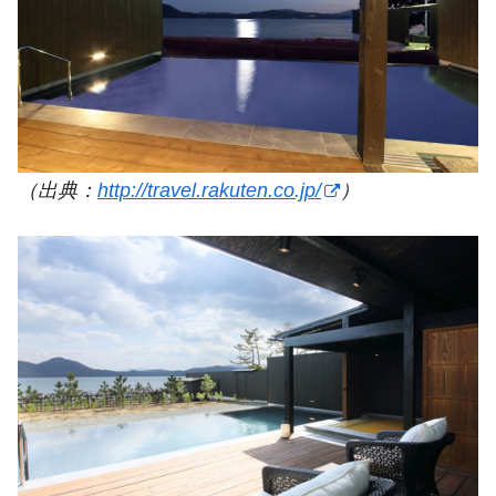
（出典：
http://travel.rakuten.co.jp/
）