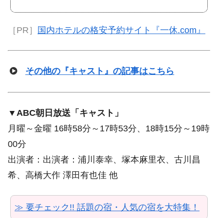
璃浜（るりのはま）（出...
［PR］
国内ホテルの格安予約サイト『一休.com』
その他の『キャスト』の記事はこちら
▼ABC朝日放送「キャスト」
月曜～金曜 16時58分～17時53分、18時15分～19時
00分
出演者：出演者：浦川泰幸、塚本麻里衣、古川昌
希、高橋大作 澤田有也佳 他
≫ 要チェック!! 話題の宿・人気の宿を大特集！