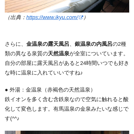
（出典：
https://www.ikyu.com/
）
さらに、
金温泉の露天風呂
、
銀温泉の内風呂
の2種
類の異なる泉質の
天然温泉
が全室についています。
自分の部屋に露天風呂があると24時間いつでも好き
な時に温泉に入れていいですね♪
● 外湯：金温泉（赤褐色の天然温泉）
鉄イオンを多く含む含鉄泉なので空気に触れると酸
化して変色します。有馬温泉の金泉みたいな感じで
す(^^♪