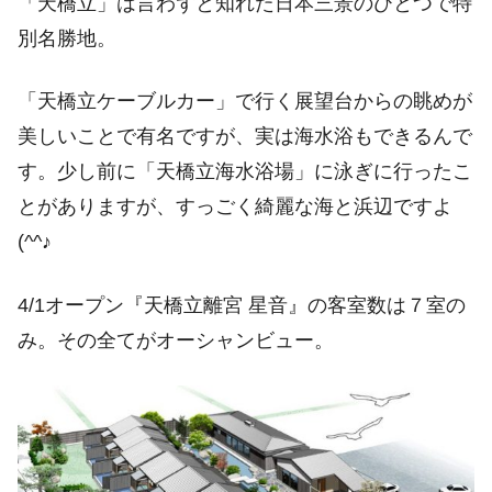
「天橋立」は言わずと知れた日本三景のひとつで特
別名勝地。
「天橋立ケーブルカー」で行く展望台からの眺めが
美しいことで有名ですが、実は海水浴もできるんで
す。少し前に「天橋立海水浴場」に泳ぎに行ったこ
とがありますが、すっごく綺麗な海と浜辺ですよ
(^^♪
4/1オープン『天橋立離宮 星音』の客室数は７室の
み。その全てがオーシャンビュー。