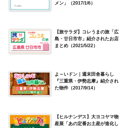
メン」（2017/1/6）
【旅サラダ】コレうまの旅「広
島・廿日市市」紹介されたお店
まとめ（2021/5/22）
よ～いドン｜週末田舎暮らし
『三重県・伊勢志摩』紹介され
た物件（2017/9/14）
【ヒルナンデス】大ヨコヤマ物
産展「あの定番お土産が進化し