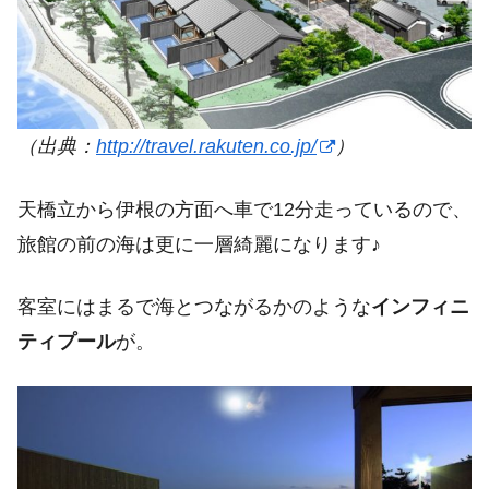
（出典：
http://travel.rakuten.co.jp/
）
天橋立から伊根の方面へ車で12分走っているので、
旅館の前の海は更に一層綺麗になります♪
客室にはまるで海とつながるかのような
インフィニ
ティプール
が。