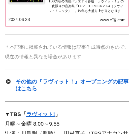
TBSの朝の情報バラエティ番組「ラヴィット！」の
一夜限りの音楽祭「LOVE IT! ROCK 2024（ラヴィ
ット！ロック）」。昨年も大盛り上がりとなりまし
たが、2024年も開催が決定しました！2024年の日程
2024.06.28
www.e宿.com
は8月24日（土）。今年も代々木第一体育館で開催
されます。今年の出演者...
＊本記事に掲載されている情報は記事作成時点のもので、
現在の情報と異なる場合があります
その他の『ラヴィット！』オープニングの記事
はこちら
▼
TBS「
ラヴィット!
」
月曜～金曜 8:00～9:55
出演：川島明（麒麟）、田村真子（TBSアナウンサ