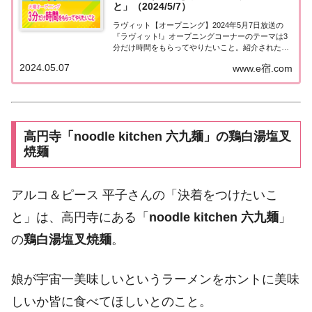
と」（2024/5/7）
ラヴィット【オープニング】2024年5月7日放送の
『ラヴィット!』オープニングコーナーのテーマは3
分だけ時間をもらってやりたいこと。紹介された商
品やお店などをまとめました。くわしい情報はこち
2024.05.07
www.e宿.com
ら！3分だけ時間をもらってやりたいこと今日5月7
日は上川隆也さんの誕生日。上川隆也さんとい...
高円寺「noodle kitchen 六九麺」の鶏白湯塩叉
焼麺
アルコ＆ピース 平子さんの「決着をつけたいこ
と」は、高円寺にある「
noodle kitchen 六九麺
」
の
鶏白湯塩叉焼麺
。
娘が宇宙一美味しいというラーメンをホントに美味
しいか皆に食べてほしいとのこと。