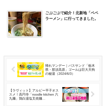
ごぶごぶで紹介！北新地「ペペ
ラーメン」に行ってきました。
帰れマンデー｜バスサンド「栃木
県・那須高原」ゴールは巨大天狗
の秘湯（2024/6/3）
【ラヴィット】アルピー平子オス
スメ！高円寺「noodle kitchen 六
九麺」鶏白湯塩叉焼麺
（2024/6/4）