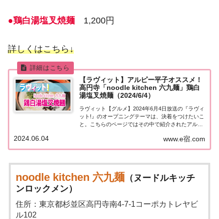
●鶏白湯塩叉焼麺
1,200円
詳しくはこちら↓
【ラヴィット】アルピー平子オススメ！
高円寺「noodle kitchen 六九麺」鶏白
湯塩叉焼麺（2024/6/4）
ラヴィット【グルメ】2024年6月4日放送の『ラヴィ
ット!』のオープニングテーマは、決着をつけたいこ
と。こちらのページではその中で紹介されたアルコ
＆ピース 平子さんのオススメ！高円寺「鶏白湯塩叉
2024.06.04
www.e宿.com
焼麺」についてまとめました。詳しくはこちら！ア
ルピー平子オススメ「鶏白湯塩叉焼麺」今日...
noodle kitchen 六九麺
（ヌードルキッチ
ンロックメン）
住所：東京都杉並区高円寺南4-7-1コーポカトレヤビ
ル102