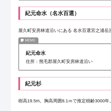
紀元命水（名水百選）
屋久町安房林道沿いにある 名水百選宮之浦岳
紀元命水
住所：熊毛郡屋久町安房林道沿い
紀元杉
樹高19.5m。胸高周囲8.1ｍで推定樹齢30