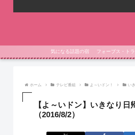
気になる話題の宿
ホーム
テレビ番組
よ～いドン！
い
【よ～いドン】いきなり日
（2016/8/2）