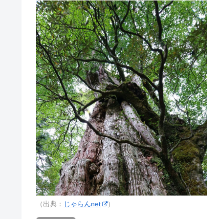
（出典：
じゃらんnet
）