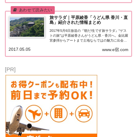
旅サラダ｜平原綾香「うどん県 香川・直
島」紹介された情報まとめ
2017年5月6日放送の『朝だ!生です旅サラダ』“ゲス
トの旅”は平原綾香さんがうどん県・香川へ。金比羅
宮参拝からアートまで土地ならではの魅力に出会
う！紹介された情報はこちら！平原綾香さんが「う
2017.05.05
www.e宿.com
どん県香川・直島」へ平原綾香が“うどん県”として
も有名な香川へ！まずは老舗の製麺所で打ち...
[PR]