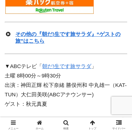
その他の『朝だ!生です旅サラダ』“ゲストの
旅”はこちら
▼ABCテレビ「
朝だ!生です旅サラダ
」
土曜 8時00分～9時30分
出演：神田正輝 松下奈緒 勝俣州和 中丸雄一（KAT-
TUN）大仁田美咲(ABCアナウンサー)
ゲスト：秋元真夏
▲ページトップへ
メニュー
ホーム
検索
トップ
サイドバー