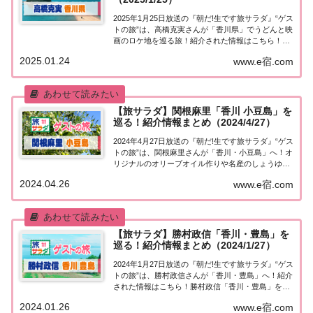
2025年1月25日放送の『朝だ!生です旅サラダ』“ゲス
トの旅”は、高橋克実さんが「香川県」でうどんと映
画のロケ地を巡る旅！紹介された情報はこちら！高
橋克実「香川」を巡る今日の“ゲストの旅”は高橋克
2025.01.24
www.e宿.com
実さん。製麺所で作りたてのうどんを自分で湯切り
をして食べる本場の讃岐うどんとの出合...
【旅サラダ】関根麻里「香川 小豆島」を
巡る！紹介情報まとめ（2024/4/27）
2024年4月27日放送の『朝だ!生です旅サラダ』“ゲス
トの旅”は、関根麻里さんが「香川・小豆島」へ！オ
リジナルのオリーブオイル作りや名産のしょうゆを
使った醤油会席をはじめ、ジェラートやパンケーキ
2024.04.26
www.e宿.com
など島のスイーツなど、紹介された情報はこちら！
関根麻里「香川 小豆島」を巡る今日の“...
【旅サラダ】勝村政信「香川・豊島」を
巡る！紹介情報まとめ（2024/1/27）
2024年1月27日放送の『朝だ!生です旅サラダ』“ゲス
トの旅”は、勝村政信さんが「香川・豊島」へ！紹介
された情報はこちら！勝村政信「香川・豊島」を巡
る！今日の“ゲストの旅”は俳優・勝村政信さん。旅
2024.01.26
www.e宿.com
サラダファミリーと言っても過言ではない勝村さ