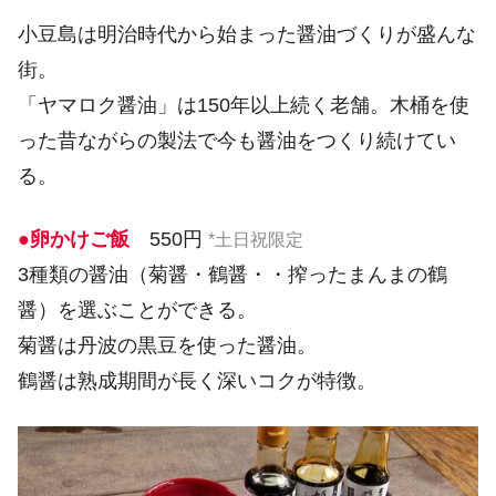
小豆島は明治時代から始まった醤油づくりが盛んな
街。
「ヤマロク醤油」は150年以上続く老舗。木桶を使
った昔ながらの製法で今も醤油をつくり続けてい
る。
●卵かけご飯
550円
*土日祝限定
3種類の醤油（菊醤・鶴醤・・搾ったまんまの鶴
醤）を選ぶことができる。
菊醤は丹波の黒豆を使った醤油。
鶴醤は熟成期間が長く深いコクが特徴。