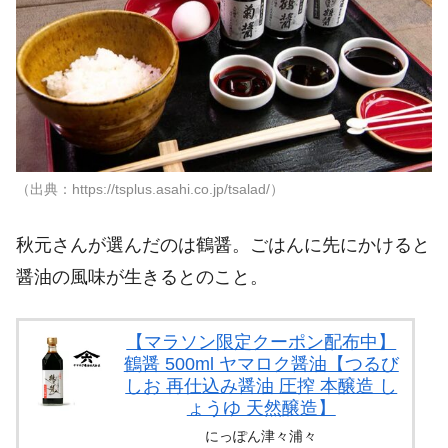
（出典：https://tsplus.asahi.co.jp/tsalad/）
秋元さんが選んだのは鶴醤。ごはんに先にかけると
醤油の風味が生きるとのこと。
【マラソン限定クーポン配布中】
鶴醤 500ml ヤマロク醤油【つるび
しお 再仕込み醤油 圧搾 本醸造 し
ょうゆ 天然醸造】
にっぽん津々浦々