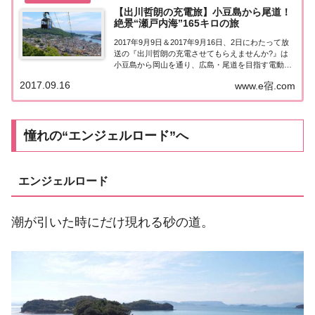
【出川哲朗の充電旅】小豆島から尾道！
絶景“瀬戸内海”165キロの旅
2017年9月9日＆2017年9月16日、2日にわたって放
送の『出川哲朗の充電させてもらえませんか?』は
小豆島から岡山を通り、広島・尾道を目指す電動バ
イクの旅。こちらのページでは飲食店やホテル、観
2017.09.16
www.e宿.com
光スポットなど気になる情報についてまとめまし
た。くわしくはこちら！「小豆島～岡山～尾...
憧れの“エンジェルロード”へ
エンジェルロード
潮が引いた時にだけ現れる砂の道。