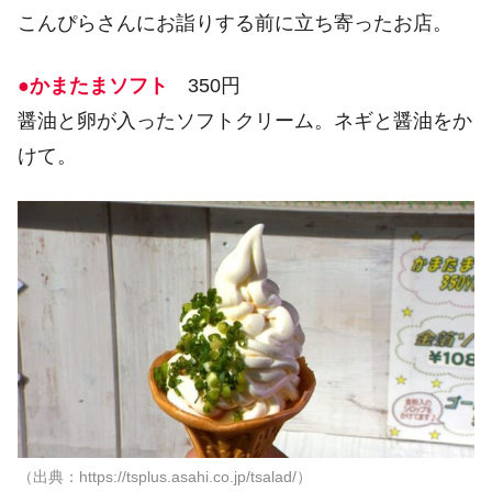
こんぴらさんにお詣りする前に立ち寄ったお店。
●かまたまソフト
350円
醤油と卵が入ったソフトクリーム。ネギと醤油をか
けて。
（出典：https://tsplus.asahi.co.jp/tsalad/）