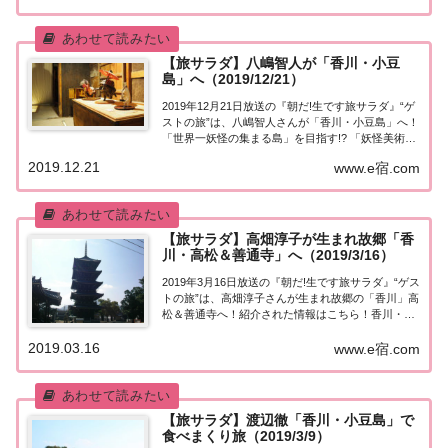
ん、今回は香川県の豊島（てしま）を旅し...
【旅サラダ】八嶋智人が「香川・小豆
島」へ（2019/12/21）
2019年12月21日放送の『朝だ!生です旅サラダ』“ゲ
ストの旅”は、八嶋智人さんが「香川・小豆島」へ！
「世界一妖怪の集まる島」を目指す!? 「妖怪美術
館」でびっくり体験!八嶋の友人の1人が経営する一
2019.12.21
www.e宿.com
棟貸しのお宿で「焚き火ごはん」体験！など、紹介
された情報はこちら！八嶋智人「香川...
【旅サラダ】高畑淳子が生まれ故郷「香
川・高松＆善通寺」へ（2019/3/16）
2019年3月16日放送の『朝だ!生です旅サラダ』“ゲス
トの旅”は、高畑淳子さんが生まれ故郷の「香川」高
松＆善通寺へ！紹介された情報はこちら！香川・高
松＆善通寺今日の“ゲストの旅”は高畑淳子さん。生
2019.03.16
まれ故郷の香川へ。青春時代を過ごした高松市と生
www.e宿.com
まれ育った善通寺市を訪れます。デート...
【旅サラダ】渡辺徹「香川・小豆島」で
食べまくり旅（2019/3/9）