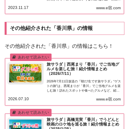
紹介されたお店はこちら！コレうまの旅「大阪・鶴
2023.11.17
www.e宿.com
橋」「日本縦断コレうまの旅」４代目プレゼントソ
ムリエ・大仁田美咲アナウンサーが美味...
その他紹介された「香川県」の情報
その他紹介された「香川県」の情報はこちら！
旅サラダ｜西尾まり「香川」でご当地グ
ルメを楽しむ旅！紹介情報まとめ
（2026/7/11）
2026年7月11日放送の『朝だ!生です旅サラダ』“ゲス
トの旅”は、西尾まりが「香川」でご当地グルメを楽
しむ旅！訪れたスポットや食べたグルメなど、紹介
された情報をまとめました。くわしい情報はこち
2026.07.10
www.e宿.com
ら！西尾まり「香川」を巡る今日の“ゲストの旅”は
西尾まりさん。香川でご当地グルメを楽し...
旅サラダ｜高橋克実「香川」でうどんと
映画のロケ地を巡る旅！紹介情報まとめ
（2025/1/25）