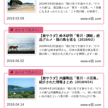
2019年3月9日放送の『朝だ!生です旅サラダ』“ゲス
トの旅”は、渡辺徹さんが「香川・小豆島」へ！俳優
になるきっかけとなった「二十四の瞳」が体感でき
る場所で初心に帰る旅！のはずが…食べて食べて食
2019.03.09
www.e宿.com
べまくり旅に！紹介された情報はこちら！香川・小
豆島今日の“ゲストの旅”は渡辺徹さん。大...
【旅サラダ】鈴木砂羽「香川・讃岐」絶
品グルメ・猫の島を巡る（2018/6/2）
2018年6月2日放送の『朝だ!生です旅サラダ』“ゲス
トの旅”は鈴木砂羽さん。日本の原風景が残る香川・
猫の島へ！地元の大人気グルメを満喫します！紹介
された情報はこちら！讃岐グルメと猫の島を巡る旅
2018.06.02
www.e宿.com
今日の“ゲストの旅”は鈴木砂羽さん。香川・讃岐の
絶品グルメ…うどん＆骨付き鳥＆大好きな...
【旅サラダ】内藤剛志「香川・小豆島」
紹介された情報まとめ（2018/4/14）
2018年4月14日放送の『朝だ!生です旅サラダ』“ゲス
トの旅”は内藤剛志さんが「小豆島」へ。幼い頃の思
い出の地だという香川県・小豆島でのんびり“島
旅”を楽しみます♪ 人気の創作料理の店でオリーブ牛
2018.04.14
など地元の味に舌鼓！など、紹介された情報はこち
www.e宿.com
ら！内藤剛志さんが「小豆島」へ今日の...