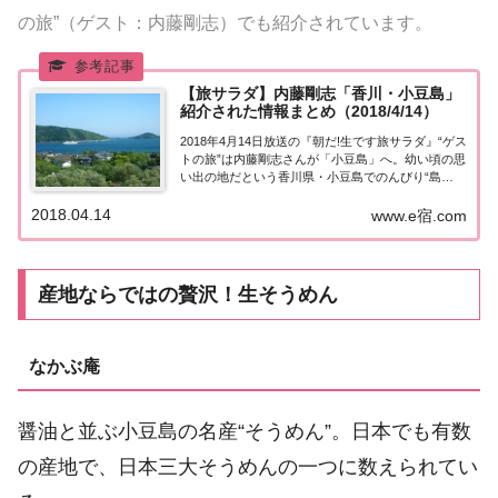
の旅”（ゲスト：内藤剛志）でも紹介されています。
【旅サラダ】内藤剛志「香川・小豆島」
紹介された情報まとめ（2018/4/14）
2018年4月14日放送の『朝だ!生です旅サラダ』“ゲス
トの旅”は内藤剛志さんが「小豆島」へ。幼い頃の思
い出の地だという香川県・小豆島でのんびり“島
旅”を楽しみます♪ 人気の創作料理の店でオリーブ牛
2018.04.14
など地元の味に舌鼓！など、紹介された情報はこち
www.e宿.com
ら！内藤剛志さんが「小豆島」へ今日の...
産地ならではの贅沢！生そうめん
なかぶ庵
醤油と並ぶ小豆島の名産“そうめん”。日本でも有数
の産地で、日本三大そうめんの一つに数えられてい