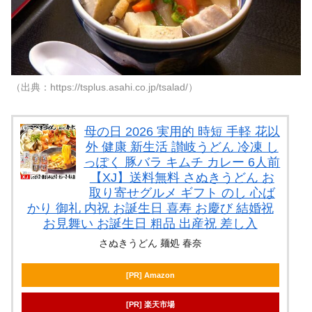
（出典：https://tsplus.asahi.co.jp/tsalad/）
母の日 2026 実用的 時短 手軽 花以
外 健康 新生活 讃岐うどん 冷凍 し
っぽく 豚バラ キムチ カレー 6人前
【XJ】送料無料 さぬきうどん お
取り寄せグルメ ギフト のし 心ば
かり 御礼 内祝 お誕生日 喜寿 お慶び 結婚祝
お見舞い お誕生日 粗品 出産祝 差し入
さぬきうどん 麺処 春奈
[PR] Amazon
[PR] 楽天市場