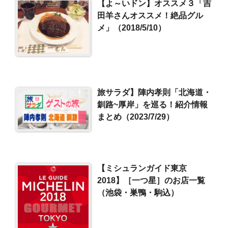
【よ～いドン】オススメ３「吉
田羊さんオススメ！絶品グル
メ」（2018/5/10）
旅サラダ】陣内孝則「北海道・
釧路~厚岸」を巡る！紹介情報
まとめ（2023/7/29）
【ミシュランガイド東京
2018】［一つ星］のお店一覧
（池袋・巣鴨・駒込）