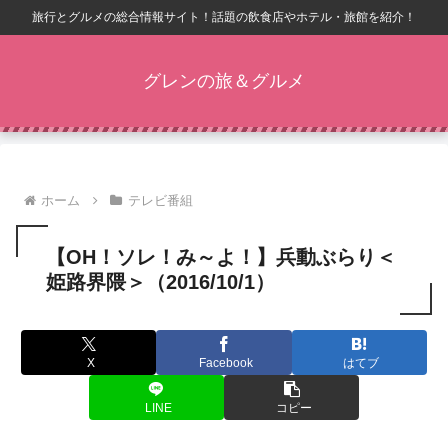
旅行とグルメの総合情報サイト！話題の飲食店やホテル・旅館を紹介！
グレンの旅＆グルメ
ホーム
テレビ番組
【OH！ソレ！み～よ！】兵動ぶらり＜
姫路界隈＞（2016/10/1）
X
Facebook
はてブ
LINE
コピー