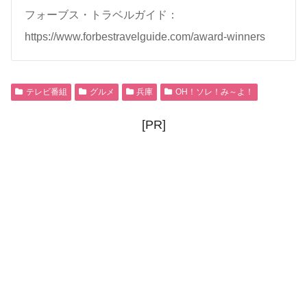
フォーブス・トラベルガイド：
https://www.forbestravelguide.com/award-winners
テレビ番組
グルメ
兵庫
OH！ソレ！み～よ！
[PR]