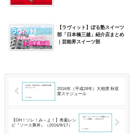
【ラヴィット】ぼる塾スイーツ
部「日本橋三越」紹介店まとめ
｜芸能界スイーツ部
2016年（平成28年）大相撲 秋巡
業スケジュール
【OH！ソレ！み～よ！】奥薗レシ
ピ『ソース豚丼』（2016/9/17）