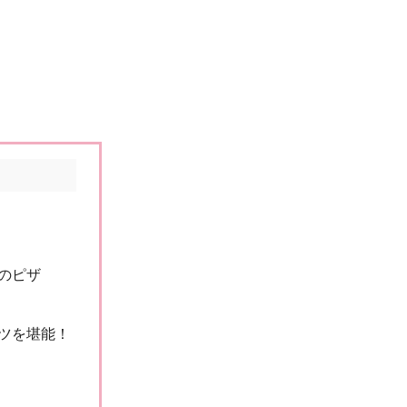
のピザ
ツを堪能！