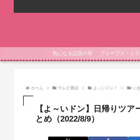
気になる話題の宿
ホーム
テレビ番組
よ～いドン！
い
【よ～いドン】日帰りツアー
とめ（2022/8/9）