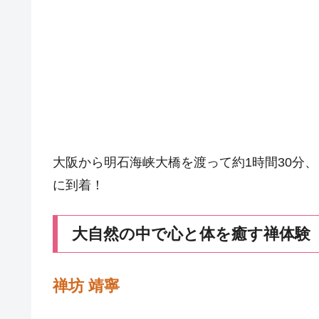
大阪から明石海峡大橋を渡って約1時間30分
に到着！
大自然の中で心と体を癒す禅体験
禅坊 靖寧