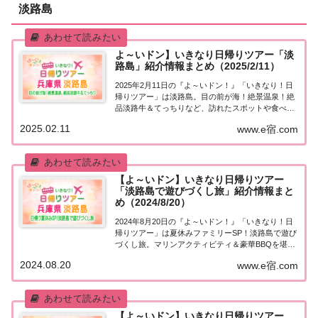
淡路島
よ～いドン】いきなり日帰りツアー「淡
路島」紹介情報まとめ（2025/2/11）
2025年2月11日の『よ～いドン！』「いきなり！日
帰りツアー」は淡路島。目の前が海！絶景温泉！絶
品淡路牛＆てっちりなど、訪れたスポットや食べた
グルメなど、紹介された情報をまとめました！「淡
2025.02.11
www.e宿.com
路島」日帰りツアー麒麟・田村さんが街行く人にい
きなり声をかけ、そのまま日帰りツアーにご招待...
【よ～いドン】いきなり日帰りツアー
「淡路島で遊びづくし旅」紹介情報まと
め（2024/8/20）
2024年8月20日の『よ～いドン！』「いきなり！日
帰りツアー」は夏休みファミリーSP！淡路島で遊び
づくし旅。マリンアクティビティ＆豪華BBQを堪
能！訪れたスポットや食べたグルメなど、紹介され
2024.08.20
www.e宿.com
た情報をまとめました！「淡路島」日帰りツアー麒
麟・田村さんが街行く人にいきなり声をかけ、...
【よ～いドン】いきなり日帰りツアー