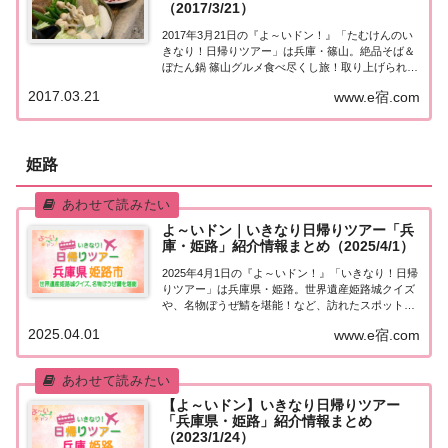
（2017/3/21）
2017年3月21日の『よ～いドン！』「たむけんのい
きなり！日帰りツアー」は兵庫・篠山。絶品そば＆
ぼたん鍋 篠山グルメ食べ尽くし旅！取り上げられた
スポットはこちら！「兵庫・篠山」日帰りツアー今
2017.03.21
www.e宿.com
日の『たむけんの日帰りツアー』は兵庫・篠山。・
情緒ある街並み散策＆ガラス細工作り体験・地...
姫路
よ～いドン｜いきなり日帰りツアー「兵
庫・姫路」紹介情報まとめ（2025/4/1）
2025年4月1日の『よ～いドン！』「いきなり！日帰
りツアー」は兵庫県・姫路。世界遺産姫路城クイズ
や、名物ぼうぜ鯖を堪能！など、訪れたスポットや
食べたグルメなど、紹介された情報をまとめまし
2025.04.01
www.e宿.com
た！「兵庫・姫路」日帰りツアー麒麟・田村さんが
街行く人にいきなり声をかけ、そのまま日帰りツ
ア...
【よ～いドン】いきなり日帰りツアー
「兵庫県・姫路」紹介情報まとめ
（2023/1/24）