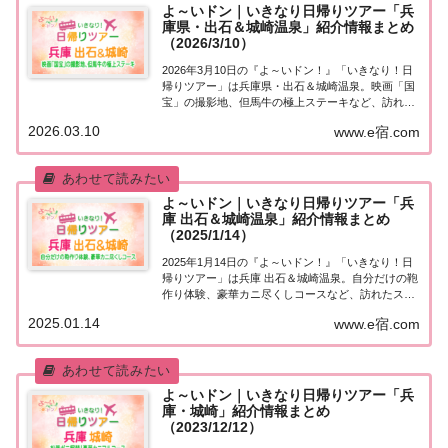
よ～いドン｜いきなり日帰りツアー「兵
庫県・出石＆城崎温泉」紹介情報まとめ
（2026/3/10）
2026年3月10日の『よ～いドン！』「いきなり！日
帰りツアー」は兵庫県・出石＆城崎温泉。映画「国
宝」の撮影地、但馬牛の極上ステーキなど、訪れた
スポットや食べたグルメなど、紹介された情報をま
2026.03.10
www.e宿.com
とめました！「兵庫県・出石」日帰りツアー麒麟・
田村さんが街行く人にいきなり声をかけ、そのま...
よ～いドン｜いきなり日帰りツアー「兵
庫 出石＆城崎温泉」紹介情報まとめ
（2025/1/14）
2025年1月14日の『よ～いドン！』「いきなり！日
帰りツアー」は兵庫 出石＆城崎温泉。自分だけの鞄
作り体験、豪華カニ尽くしコースなど、訪れたスポ
ットや食べたグルメなど、紹介された情報をまとめ
2025.01.14
www.e宿.com
ました！「兵庫 出石＆城崎温泉」日帰りツアー麒
麟・田村さんが街行く人にいきなり声をかけ、...
よ～いドン｜いきなり日帰りツアー「兵
庫・城崎」紹介情報まとめ
（2023/12/12）