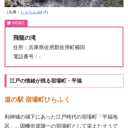
（出典：
じゃらんnet
）
飛龍の滝
住所：兵庫県佐用郡佐用町櫛田
電話番号：-
江戸の情緒が残る宿場町・平福
道の駅 宿場町ひらふく
利神城の城下にあった江戸時代の宿場町「平福地
区」。因幡街道随一の宿場町として栄えたそうで