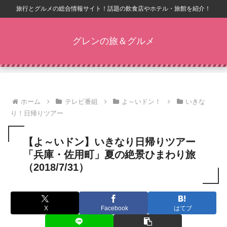
旅行とグルメの総合情報サイト！話題の飲食店やホテル・旅館を紹介！
グレンの旅＆グルメ
ホーム
テレビ番組
よ～いドン！
いきな
り！日帰りツアー
【よ～いドン】いきなり日帰りツアー
「兵庫・佐用町」夏の絶景ひまわり旅
（2018/7/31）
X
Facebook
はてブ