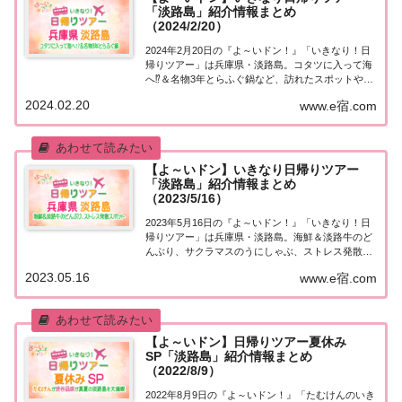
「淡路島」紹介情報まとめ
（2024/2/20）
2024年2月20日の『よ～いドン！』「いきなり！日
帰りツアー」は兵庫県・淡路島。コタツに入って海
へ⁉＆名物3年とらふぐ鍋など、訪れたスポットや食
べたグルメなど、紹介された情報をまとめました！
2024.02.20
www.e宿.com
「兵庫県・淡路島」日帰りツアー麒麟・田村さんが
街行く人にいきなり声をかけ、そのまま日帰り...
【よ～いドン】いきなり日帰りツアー
「淡路島」紹介情報まとめ
（2023/5/16）
2023年5月16日の『よ～いドン！』「いきなり！日
帰りツアー」は兵庫県・淡路島。海鮮＆淡路牛のど
んぶり、サクラマスのうにしゃぶ、ストレス発散ス
ポットなど、取り上げられた情報はこちら！「兵庫
2023.05.16
www.e宿.com
県・淡路島」日帰りツアー街行く人にいきなり声を
かけ、そのまま日帰りツアーにご招待する『いき...
【よ～いドン】日帰りツアー夏休み
SP「淡路島」紹介情報まとめ
（2022/8/9）
2022年8月9日の『よ～いドン！』「たむけんのいき