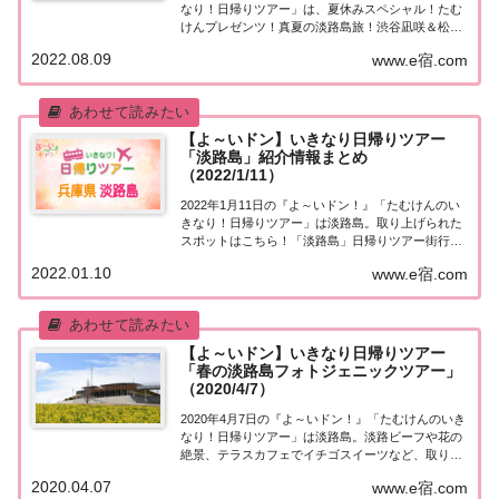
なり！日帰りツアー」は、夏休みスペシャル！たむ
けんプレゼンツ！真夏の淡路島旅！渋谷凪咲＆松本
伊代と淡路島を大満喫！紹介された情報をまとめま
2022.08.09
www.e宿.com
した！たむけんプレゼンツ「淡路島旅」街行く人に
いきなり声をかけ、そのまま日帰りツアーにご招...
【よ～いドン】いきなり日帰りツアー
「淡路島」紹介情報まとめ
（2022/1/11）
2022年1月11日の『よ～いドン！』「たむけんのい
きなり！日帰りツアー」は淡路島。取り上げられた
スポットはこちら！「淡路島」日帰りツアー街行く
人にいきなり声をかけ、そのまま日帰りツアーにご
2022.01.10
www.e宿.com
招待する『たむけんの日帰りツアー』のコーナー。
今日の行き先は淡路島。・全席オーシャンビュー...
【よ～いドン】いきなり日帰りツアー
「春の淡路島フォトジェニックツアー」
（2020/4/7）
2020年4月7日の『よ～いドン！』「たむけんのいき
なり！日帰りツアー」は淡路島。淡路ビーフや花の
絶景、テラスカフェでイチゴスイーツなど、取り上
げられたスポットはこちら！「淡路島」日帰りツア
2020.04.07
www.e宿.com
ー街行く人にいきなり声をかけ、そのまま日帰りツ