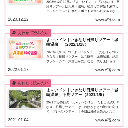
2023年12月12日の『よ～いドン！』「いきなり！日
帰りツアー」は兵庫・城崎。松葉ガニ解禁！豪華カ
ニフルコース！訪れたスポットや食べたグルメな
ど、紹介された情報をまとめました！「兵庫・城
2023.12.12
www.e宿.com
崎」日帰りツアー麒麟・田村さんが街行く人にいき
なり声をかけ、そのまま日帰りツアーにご招待す
る...
よ～いドン｜いきなり日帰りツアー「城
崎温泉」（2022/1/18）
2022年1月18日の『よ～いドン！』「たむけんのい
きなり！日帰りツアー」は兵庫県・城崎温泉。絶品
ブランドカニ「津居山かに」など、取り上げられた
情報はこちら！「兵庫県・城崎温泉」日帰りツアー
2022.01.17
www.e宿.com
街行く人にいきなり声をかけ、そのまま日帰りツア
ーにご招待する『たむけんの日帰りツアー』のコ...
よ～いドン｜いきなり日帰りツアー「城
崎温泉」下見ツアー（2021/1/5）
2021年1月5日の『よ～いドン！』「たむけんのいき
なり！日帰りツアー」は、おばさまとの旅行に向け
て「プレゼンツアー」！今日は城崎温泉のオススメ
ポイントを紹介します。松葉ガニ絶品すき鍋や、33
2021.01.04
www.e宿.com
年に一度のレア映像など、取り上げられたスポット
はこちら！「城崎温泉」日帰りプレゼンツアー...