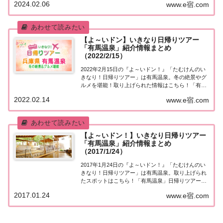
2024.02.06
www.e宿.com
馬温泉」日帰りツアー麒麟・田村さんが街行く人に
いきなり声をかけ、そのまま日帰りツアーにご招...
【よ～いドン】いきなり日帰りツアー
「有馬温泉」紹介情報まとめ
（2022/2/15）
2022年2月15日の『よ～いドン！』「たむけんのい
きなり！日帰りツアー」は有馬温泉。冬の絶景やグ
ルメを堪能！取り上げられた情報はこちら！「有馬
温泉」日帰りツアー街行く人にいきなり声をかけ、
2022.02.14
www.e宿.com
そのまま日帰りツアーにご招待する『たむけんの日
帰りツアー』のコーナー。今日の行き先は有馬温...
【よ～いドン！】いきなり日帰りツアー
「有馬温泉」紹介情報まとめ
（2017/1/24）
2017年1月24日の『よ～いドン！』「たむけんのい
きなり！日帰りツアー」は有馬温泉。取り上げられ
たスポットはこちら！「有馬温泉」日帰りツアー今
日の『たむけんの日帰りツアー』は日本三古泉のひ
2017.01.24
www.e宿.com
とつ、関西屈指の温泉地有馬温泉。・太閤秀吉の湯
殿!?金泉・銀泉でほっこり・名湯の町 有馬温...