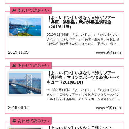
アーにご招待する『たむけんの日帰りツアー』の...
【よ～いドン】いきなり日帰りツアー
「兵庫・淡路島」秋の淡路島満喫旅
（2019/11/5）
2019年11月5日の『よ～いドン！』「たむけんのい
きなり！日帰りツアー」は兵庫・淡路島。今回は秋
の淡路島満喫旅！花のじゅうたん、栗拾い、極上な
海の幸など、取り上げられたスポットはこちら！
2019.11.05
www.e宿.com
「兵庫・淡路島」日帰りツアー街行く人にいきなり
声をかけ、そのまま日帰りツアーにご招待する
『た...
【よ～いドン】いきなり日帰りツアー
「淡路島」マリンスポーツ＆豪快バーベ
キュー（2018/8/14）
2018年8月14日の『よ～いドン！』「たむけんのい
きなり！日帰りツアー」は夏休みファミリースペシ
ャル！行先は淡路島。マリンスポーツや豪快バーベ
キューを堪能！取り上げられたスポットはこちら！
2018.08.14
www.e宿.com
「淡路島」日帰りツアー街行く人にいきなり声をか
け、そのまま日帰りツアーにご招待する『たむけ...
【よ～いドン】いきなり日帰りツアー