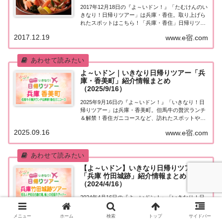
2017年12月18日の『よ～いドン！』「たむけんのい
きなり！日帰りツアー」は兵庫・香住。取り上げら
れたスポットはこちら！「兵庫・香住」日帰りツア
ー今日の『たむけんの日帰りツアー』は兵庫・香
2017.12.19
www.e宿.com
住。・世界三大の木造３大仏 日本で2番目に高い五
重塔・カニ解禁！豪華タグ付きフルコース・余...
よ～いドン｜いきなり日帰りツアー「兵
庫・香美町」紹介情報まとめ
（2025/9/16）
2025年9月16日の『よ～いドン！』「いきなり！日
帰りツアー」は兵庫・香美町。但馬牛の贅沢ランチ
＆解禁！香住ガニコースなど、訪れたスポットや食
べたグルメなど、紹介された情報をまとめました！
2025.09.16
www.e宿.com
「兵庫・香美町」日帰りツアー麒麟・田村さんが街
行く人にいきなり声をかけ、そのまま日帰りツア...
【よ～いドン】いきなり日帰りツアー
「兵庫 竹田城跡」紹介情報まとめ
（2024/4/16）
2024年4月16日の『よ～いドン！』「いきなり！日
帰りツアー」は兵庫 竹田城跡。知る人ぞ知る白綾の
滝、極上の但馬牛ディナーなど、訪れたスポットや
メニュー
ホーム
検索
トップ
サイドバー
食べたグルメなど、紹介された情報をまとめまし