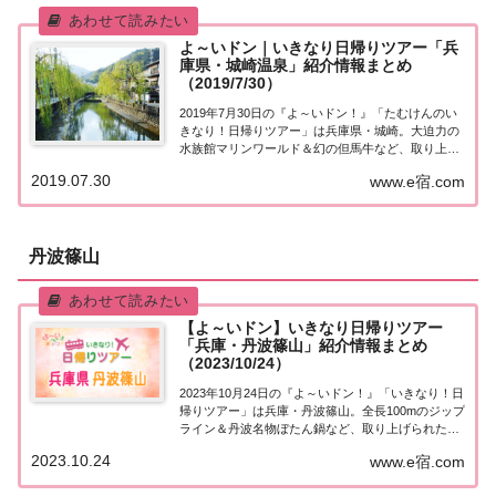
よ～いドン｜いきなり日帰りツアー「兵
庫県・城崎温泉」紹介情報まとめ
（2019/7/30）
2019年7月30日の『よ～いドン！』「たむけんのい
きなり！日帰りツアー」は兵庫県・城崎。大迫力の
水族館マリンワールド＆幻の但馬牛など、取り上げ
られたスポットはこちら！「兵庫県・城崎」日帰り
2019.07.30
www.e宿.com
ツアー街行く人にいきなり声をかけ、そのまま日帰
りツアーにご招待する『たむけんの日帰りツアー...
丹波篠山
【よ～いドン】いきなり日帰りツアー
「兵庫・丹波篠山」紹介情報まとめ
（2023/10/24）
2023年10月24日の『よ～いドン！』「いきなり！日
帰りツアー」は兵庫・丹波篠山。全長100mのジップ
ライン＆丹波名物ぼたん鍋など、取り上げられた情
報はこちら！「兵庫・丹波篠山」日帰りツアー麒
2023.10.24
www.e宿.com
麟・田村さんが街行く人にいきなり声をかけ、その
まま日帰りツアーにご招待する『いきなり！...