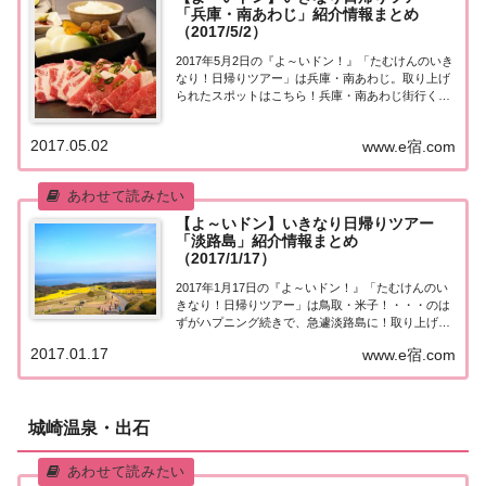
「兵庫・南あわじ」紹介情報まとめ
（2017/5/2）
2017年5月2日の『よ～いドン！』「たむけんのいき
なり！日帰りツアー」は兵庫・南あわじ。取り上げ
られたスポットはこちら！兵庫・南あわじ街行く人
にいきなり声をかけ、そのまま日帰りツアーにご招
待する『たむけんの日帰りツアー』のコーナー。今
2017.05.02
www.e宿.com
日は夏休みファミリースペシャル！行き先は淡路...
【よ～いドン】いきなり日帰りツアー
「淡路島」紹介情報まとめ
（2017/1/17）
2017年1月17日の『よ～いドン！』「たむけんのい
きなり！日帰りツアー」は鳥取・米子！・・・のは
ずがハプニング続きで、急遽淡路島に！取り上げら
れたスポットはこちら！いきなり日帰りツアー 淡路
2017.01.17
www.e宿.com
島今日の『たむけんの日帰りツアー』は、石橋商店
街からスタート。たむけんが前日東京で仕事だ...
城崎温泉・出石