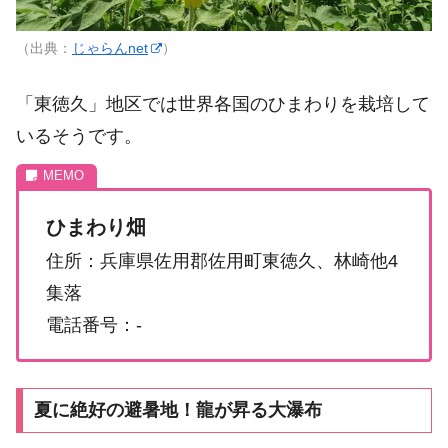
（出典：
じゃらんnet
）
「東徳久」地区では世界各国のひまわりを栽培して
いるそうです。
ひまわり畑
住所：兵庫県佐用郡佐用町東徳久、林崎他4
集落
電話番号：-
夏に絶好の避暑地！龍が昇る大瀑布