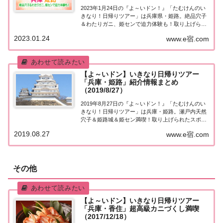
2023年1月24日の『よ～いドン！』「たむけんのい
きなり！日帰りツアー」は兵庫県・姫路。絶品穴子
＆わたりガニ、姫センで迫力体験も！取り上げられ
た情報はこちら！「兵庫県・姫路」日帰りツアー街
2023.01.24
www.e宿.com
行く人にいきなり声をかけ、そのまま日帰りツアー
にご招待する『たむけんの日帰りツアー』のコー...
【よ～いドン】いきなり日帰りツアー
「兵庫・姫路」紹介情報まとめ
（2019/8/27）
2019年8月27日の『よ～いドン！』「たむけんのい
きなり！日帰りツアー」は兵庫・姫路。瀬戸内天然
穴子＆姫路城＆姫セン満喫！取り上げられたスポッ
トはこちら！「兵庫・姫路」日帰りツアー街行く人
2019.08.27
www.e宿.com
にいきなり声をかけ、そのまま日帰りツアーにご招
待する『たむけんの日帰りツアー』のコーナー。...
その他
【よ～いドン】いきなり日帰りツアー
「兵庫・香住」超高級カニづくし満喫
（2017/12/18）