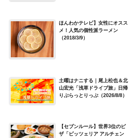
店
ほんわかテレビ】女性にオスス
メ！人気の個性派ラーメン
（2018/3/9）
土曜はナニする｜尾上松也＆北
山宏光「浅草ドライブ旅」日帰
りぷらっとりっぷ（2026/8/8）
【セブンルール】世界3位のピ
ザ「ピッツェリア アルチェン