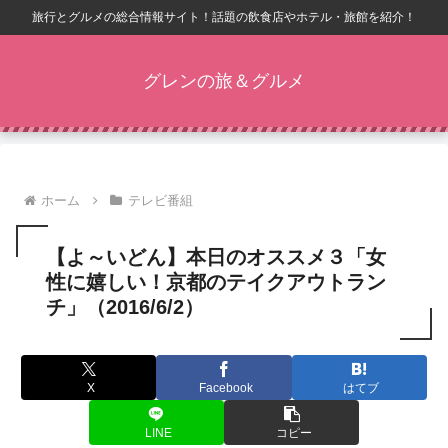
旅行とグルメの総合情報サイト！話題の飲食店やホテル・旅館を紹介！
グレンの旅＆グルメ
ホーム
テレビ番組
【よ～いどん】本日のオススメ３「女
性に嬉しい！京都のテイクアウトラン
チ」（2016/6/2）
X
Facebook
はてブ
LINE
コピー