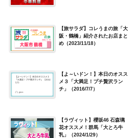
【旅サラダ】コレうまの旅「大
阪・鶴橋」紹介されたお店まと
め（2023/11/18）
【よ～いドン！】本日のオスス
メ３「大満足！プチ贅沢ラン
チ」（2016/7/7）
【ラヴィット】櫻坂46 石森璃
花オススメ！群馬「大とろ牛
乳」（2024/1/29）