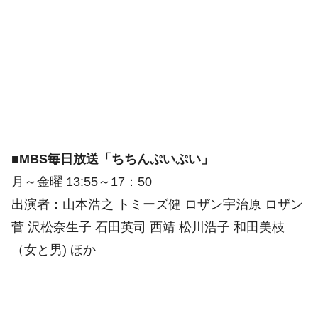
■MBS毎日放送「ちちんぷいぷい」
月～金曜 13:55～17：50
出演者：山本浩之 トミーズ健 ロザン宇治原 ロザン
菅 沢松奈生子 石田英司 西靖 松川浩子 和田美枝
（女と男) ほか