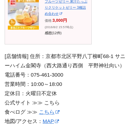
フルーツゼリー 果汁たっぷ
りクリケットゼリー 3種詰
め合わせ
3,000円
価格:
(2016/8/2 15:57時点)
感想(12件)
[店舗情報] 住所：京都市北区平野八丁柳町68-1 サニ
ーハイム金閣寺（西大路通り西側 平野神社向い）
電話番号：075-461-3000
営業時間：10:00～18:00
定休日：火曜日不定休
公式サイト ≫≫ こちら
食べログ ≫≫
こちら
地図/アクセス：
MAP