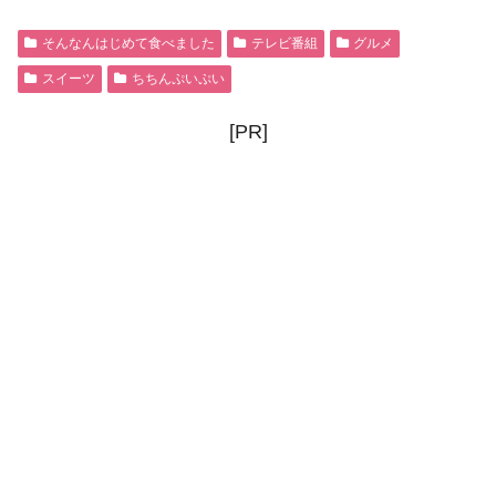
そんなんはじめて食べました
テレビ番組
グルメ
スイーツ
ちちんぷいぷい
[PR]