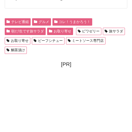
テレビ番組
グルメ
コレ！うまかろう！
朝だ!生です旅サラダ
お取り寄せ
ビワゼリー
旅サラダ
お取り寄せ
ビーフシチュー
ミートソース専門店
鯛茶漬け
[PR]