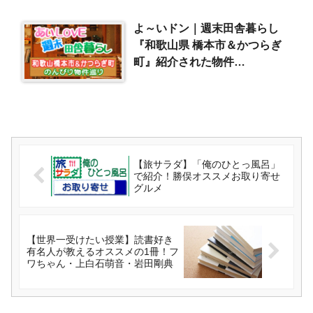
よ～いドン｜週末田舎暮らし
『和歌山県 橋本市＆かつらぎ
町』紹介された物件
（2022/6/2）
【旅サラダ】「俺のひとっ風呂」
で紹介！勝俣オススメお取り寄せ
グルメ
【世界一受けたい授業】読書好き
有名人が教えるオススメの1冊！フ
ワちゃん・上白石萌音・岩田剛典