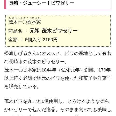
長崎・ジューシー！ビワゼリー
もぎいちまるこうほんけ
茂木一〇香本家
元祖 茂木ビワゼリー
商品名 ：
金額 ： 6個入り 2160円
松崎しげるさんのオススメ。ビワの産地として有名
な長崎市の茂木のビワゼリー。
茂木一〇香本家は1844年（弘化元年）創業、170年
以上続く老舗で地元のビワを使った和菓子や洋菓子
を販売している。
茂木ビワを丸ごと1個使用し、とろけるような柔ら
かいゼリーで包んだ逸品。そのまま食べても美味し