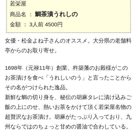
若栄屋
鯛茶漬うれしの
商品名 ：
金額 ： 3人前 4500円
女優・松金よね子さんのオススメ。大分県の老舗料
亭からのお取り寄せ。
1698年（元禄11年）創業、杵築藩のお殿様がこの
お茶漬けを食べ「うれしいのう」と言ったことから
その名がつけられた逸品。
新鮮な鯛の切り身を、秘伝の胡麻タレに漬け込みご
飯の上にのせ、熱いお茶をかけて頂く若栄屋名物の
超贅沢なお茶漬け。胡麻がたっぷり入っており、九
州ならではのちょっと甘めの醤油で合わしている。