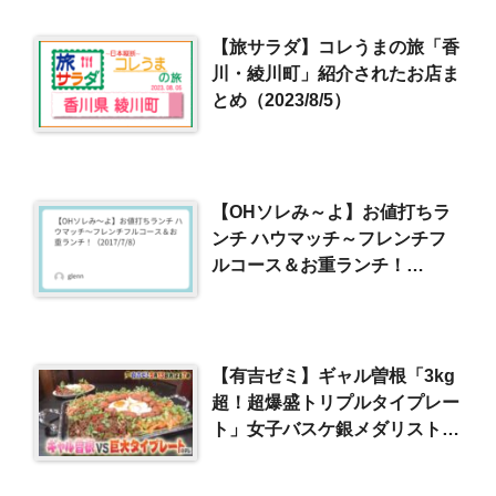
【旅サラダ】コレうまの旅「香
川・綾川町」紹介されたお店ま
とめ（2023/8/5）
【OHソレみ～よ】お値打ちラ
ンチ ハウマッチ～フレンチフ
ルコース＆お重ランチ！
（2017/7/8）
【有吉ゼミ】ギャル曽根「3kg
超！超爆盛トリプルタイプレー
ト」女子バスケ銀メダリスト参
戦！