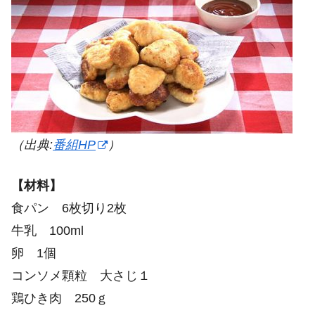
（出典:
番組HP
）
【材料】
食パン 6枚切り2枚
牛乳 100ml
卵 1個
コンソメ顆粒 大さじ１
鶏ひき肉 250ｇ