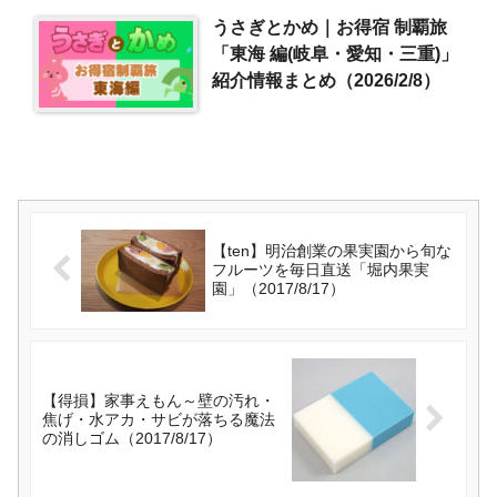
うさぎとかめ｜お得宿 制覇旅
「東海 編(岐阜・愛知・三重)」
紹介情報まとめ（2026/2/8）
【ten】明治創業の果実園から旬な
フルーツを毎日直送「堀内果実
園」（2017/8/17）
【得損】家事えもん～壁の汚れ・
焦げ・水アカ・サビが落ちる魔法
の消しゴム（2017/8/17）