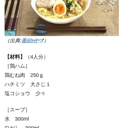
（出典:
番組HP
）
【材料】
（4人分）
［鶏ハム］
鶏むね肉 250ｇ
ハチミツ 大さじ１
塩コショウ 少々
［スープ］
水 300ml