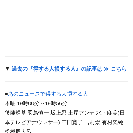
▼
過去の『得する人損する人』の記事は ≫ こちら
■
あのニュースで得する人損する人
木曜 19時00分～19時56分
後藤輝基 羽鳥慎一 坂上忍 土屋アンナ 水卜麻美(日
本テレビアナウンサー) 三田寛子 吉村崇 有村架純
松橋周太呂