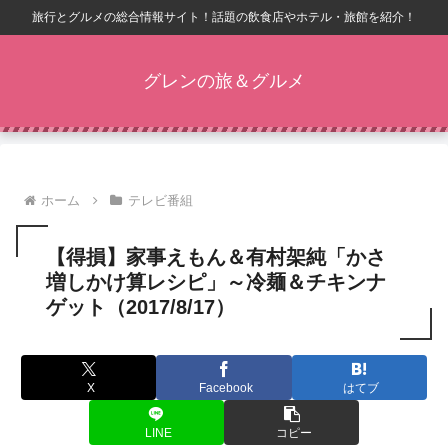
旅行とグルメの総合情報サイト！話題の飲食店やホテル・旅館を紹介！
グレンの旅＆グルメ
ホーム
テレビ番組
【得損】家事えもん＆有村架純「かさ
増しかけ算レシピ」～冷麺＆チキンナ
ゲット（2017/8/17）
X
Facebook
はてブ
LINE
コピー