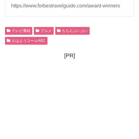
https://www.forbestravelguide.com/award-winners
テレビ番組
グルメ
ちちんぷいぷい
おはようコールABC
[PR]