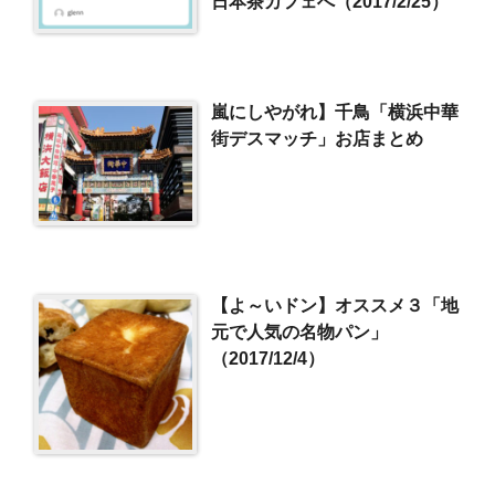
日本茶カフェへ（2017/2/25）
嵐にしやがれ】千鳥「横浜中華
街デスマッチ」お店まとめ
【よ～いドン】オススメ３「地
元で人気の名物パン」
（2017/12/4）