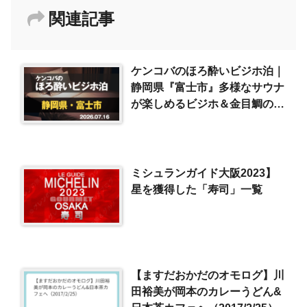
関連記事
ケンコバのほろ酔いビジホ泊｜
静岡県『富士市』多様なサウナ
が楽しめるビジホ＆金目鯛の煮
付けと地酒で一杯
（2026/7/16）
ミシュランガイド大阪2023】
星を獲得した「寿司」一覧
【ますだおかだのオモログ】川
田裕美が岡本のカレーうどん&