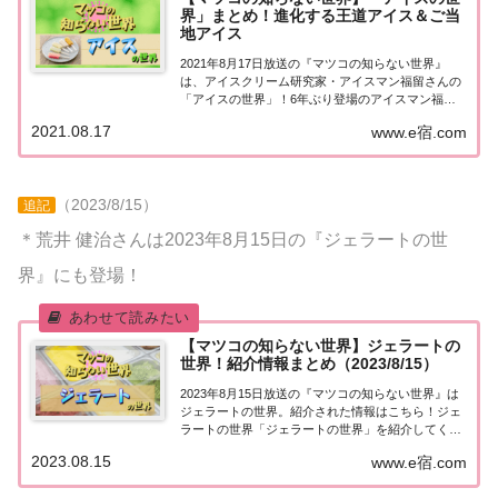
界」まとめ！進化する王道アイス＆ご当
地アイス
2021年8月17日放送の『マツコの知らない世界』
は、アイスクリーム研究家・アイスマン福留さんの
「アイスの世界」！6年ぶり登場のアイスマン福留
さんが、進化が止まらない王道アイスから、ご当地
2021.08.17
www.e宿.com
アイス、業界が震撼した（秘）フレーバーまで、こ
の夏絶対食べたい絶品アイスを教えてくれまし
た。...
（2023/8/15）
追記
＊荒井 健治さんは2023年8月15日の『ジェラートの世
界』にも登場！
【マツコの知らない世界】ジェラートの
世界！紹介情報まとめ（2023/8/15）
2023年8月15日放送の『マツコの知らない世界』は
ジェラートの世界。紹介された情報はこちら！ジェ
ラートの世界「ジェラートの世界」を紹介してくれ
るのは、アイスを6万個以上食べた男性・荒井 健治
2023.08.15
www.e宿.com
さん。「ジェラートこそアイスの完成形」！アイス
の実・ハーゲンダッツは実はジェラート製法の...