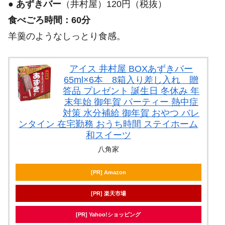
●
あずきバー
（井村屋）120円（税抜）
食べごろ時間：60分
羊羹のようなしっとり食感。
アイス 井村屋 BOXあずきバー
65ml×6本 8箱入り差し入れ 贈
答品 プレゼント 誕生日 冬休み 年
末年始 御年賀 パーティー 熱中症
対策 水分補給 御年賀 おやつ バレ
ンタイン 在宅勤務 おうち時間 ステイホーム
和スイーツ
八角家
[PR] Amazon
[PR] 楽天市場
[PR] Yahoo!ショッピング