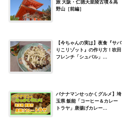
旅 大阪・仁徳天皇陵古墳＆高
野山［前編］
【今ちゃんの実は】夜食『サバ
りこリゾット』の作り方！吹田
フレンチ「シュバル」
(2015/11/4)
バナナマンせっかくグルメ】埼
玉県 飯能「コーヒー＆カレー
トラヤ」唐揚げカレー
（2024/3/31）