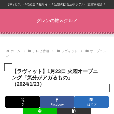
旅行とグルメの総合情報サイト！話題の飲食店やホテル・旅館を紹介！
グレンの旅＆グルメ
ホーム
テレビ番組
ラヴィット
オープニン
グ
【ラヴィット】1月23日 火曜オープニ
ング「気分がアガるもの」
（2024/1/23）
X
Facebook
はてブ