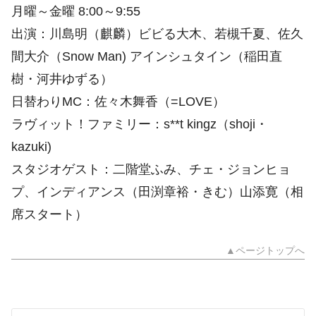
月曜～金曜 8:00～9:55
出演：川島明（麒麟）ビビる大木、若槻千夏、佐久
間大介（Snow Man) アインシュタイン（稲田直
樹・‎河井ゆずる）
日替わりMC：佐々木舞香（=LOVE）
ラヴィット！ファミリー：s**t kingz（shoji・
kazuki)
スタジオゲスト：二階堂ふみ、チェ・ジョンヒョ
プ、インディアンス（田渕章裕・きむ）山添寛（相
席スタート）
▲ページトップへ