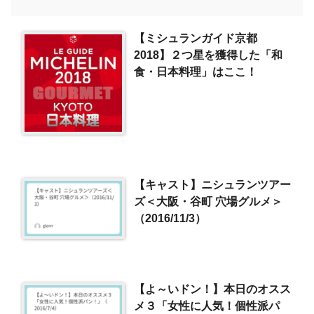
【ミシュランガイド京都
2018】２つ星を獲得した「和
食・日本料理」はここ！
【キャスト】ニシュランツアー
ズ＜大阪・谷町 穴場グルメ＞
（2016/11/3）
【よ～いドン！】本日のオスス
メ３「女性に人気！個性派パ