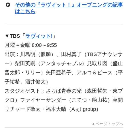
その他の『ラヴィット！』オープニングの記事
はこちら
▼
TBS「
ラヴィット!
」
月曜～金曜 8:00～9:55
出演：川島明（麒麟）、田村真子（TBSアナウンサ
ー）柴田英嗣（アンタッチャブル）見取り図（盛山
晋太郎・リリー）矢田亜希子、アルコ＆ピース（平
子祐希、酒井健太）
スタジオゲスト：さらば青春の光（森田哲矢・東ブ
クロ）ファイヤーサンダー（こてつ・﨑山祐）草間
リチャード敬太・福本大晴（Aぇ! group）
▲ページトップへ